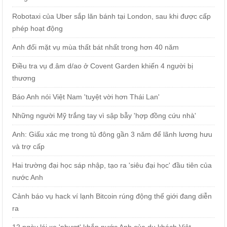
Robotaxi của Uber sắp lăn bánh tại London, sau khi được cấp
phép hoạt động
Anh đối mặt vụ mùa thất bát nhất trong hơn 40 năm
Điều tra vụ đ.âm d/ao ở Covent Garden khiến 4 người bị
thương
Báo Anh nói Việt Nam 'tuyệt vời hơn Thái Lan'
Những người Mỹ trắng tay vì sập bẫy 'hợp đồng cứu nhà'
Anh: Giấu xác mẹ trong tủ đông gần 3 năm để lãnh lương hưu
và trợ cấp
Hai trường đại học sáp nhập, tạo ra 'siêu đại học' đầu tiên của
nước Anh
Cảnh báo vụ hack ví lạnh Bitcoin rúng động thế giới đang diễn
ra
12 ngày lái xe 'phượt' khắp nước Anh của du khách Việt