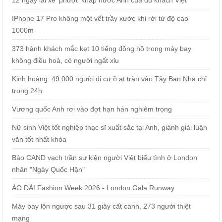
IPhone 17 Pro không một vết trầy xước khi rời từ độ cao
1000m
373 hành khách mắc kẹt 10 tiếng đồng hồ trong máy bay
không điều hoà, có người ngất xỉu
Kinh hoàng: 49.000 người di cư ồ ạt tràn vào Tây Ban Nha chỉ
trong 24h
Vương quốc Anh rơi vào đợt hạn hán nghiêm trọng
Nữ sinh Việt tốt nghiệp thạc sĩ xuất sắc tại Anh, giành giải luận
văn tốt nhất khóa
Báo CAND vạch trần sự kiện người Việt biểu tình ở London
nhân "Ngày Quốc Hận"
ÁO DÀI Fashion Week 2026 - London Gala Runway
Máy bay lộn ngược sau 31 giây cất cánh, 273 người thiệt
mạng