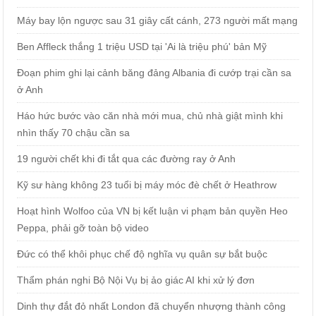
Máy bay lộn ngược sau 31 giây cất cánh, 273 người mất mạng
Ben Affleck thắng 1 triệu USD tại 'Ai là triệu phú' bản Mỹ
Đoạn phim ghi lại cảnh băng đảng Albania đi cướp trại cần sa
ở Anh
Háo hức bước vào căn nhà mới mua, chủ nhà giật mình khi
nhìn thấy 70 chậu cần sa
19 người chết khi đi tắt qua các đường ray ở Anh
Kỹ sư hàng không 23 tuổi bị máy móc đè chết ở Heathrow
Hoạt hình Wolfoo của VN bị kết luận vi phạm bản quyền Heo
Peppa, phải gỡ toàn bộ video
Đức có thể khôi phục chế độ nghĩa vụ quân sự bắt buộc
Thẩm phán nghi Bộ Nội Vụ bị ảo giác AI khi xử lý đơn
Dinh thự đắt đỏ nhất London đã chuyển nhượng thành công