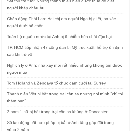
Sát thủ trẻ tuổi: Những thanh thiếu niên được thuê để giết
người khắp châu Âu
Chấn động Thái Lan: Hai chị em người Nga bị gi.ết, ba xác
người dưới hố chôn
Toàn bộ nguồn nước tại Anh bị ô nhiễm hóa chất độc hại
TP. HCM tiếp nhận 47 công dân bị Mỹ trục xuất, hỗ trợ ổn định
sau khi trở về
Nghịch lý ở Anh: nhà xây mới rất nhiều nhưng không tìm được
người mua
Tom Holland và Zendaya tổ chức đám cưới tại Surrey
Thanh niên Việt bị bắt trong trại cần sa nhưng nói mình "chỉ tới
thăm bạn"
2 nam 1 nữ bị bắt trong trại cần sa khủng ở Doncaster
Số lao động bất hợp pháp bị bắt ở Anh tăng gấp đôi trong
vòng 2 năm