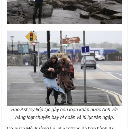
Bão Ashley tiếp tục gây hỗn loạn khắp nước Anh với
hàng loạt chuyến bay bị hoãn và lũ lụt tràn ngập.
Cơ quan Môi trường Lũ lụt Scotland đã ban hành 47