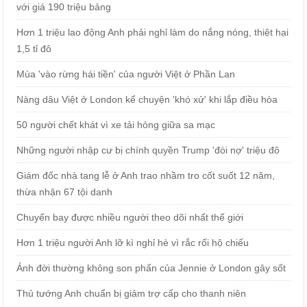
với giá 190 triệu bảng
Hơn 1 triệu lao động Anh phải nghỉ làm do nắng nóng, thiệt hại
1,5 tỉ đô
Mùa 'vào rừng hái tiền' của người Việt ở Phần Lan
Nàng dâu Việt ở London kể chuyện 'khó xử' khi lắp điều hòa
50 người chết khát vì xe tải hỏng giữa sa mạc
Những người nhập cư bị chính quyền Trump 'đòi nợ' triệu đô
Giám đốc nhà tang lễ ở Anh trao nhầm tro cốt suốt 12 năm,
thừa nhận 67 tội danh
Chuyến bay được nhiều người theo dõi nhất thế giới
Hơn 1 triệu người Anh lỡ kì nghỉ hè vì rắc rối hộ chiếu
Ảnh đời thường không son phấn của Jennie ở London gây sốt
Thủ tướng Anh chuẩn bị giảm trợ cấp cho thanh niên