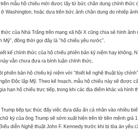
 trên mẫu hộ chiếu mới được lấy từ bức chân dung chính thức 
 ở Washington, hoặc dựa trên bức ảnh chân dung do nhiếp ảnh
 thức của Nhà Trắng trên mạng xã hội X cũng chia sẻ hình ảnh 
Mỹ", đồng thời gọi đây là "hộ chiếu yêu nước".
thiết kế chính thức của hộ chiếu phiên bản kỷ niệm hay không, 
này vẫn chưa đưa ra bình luận chính thức.
phiên bản hộ chiếu kỷ niệm với "thiết kế nghệ thuật tùy chỉnh"
 ngôn Độc lập Mỹ. Theo kế hoạch, mẫu hộ chiếu này sẽ được c
a hạn hộ chiếu trực tiếp, trong khi các địa điểm khác và hình 
 Trump tiếp tục thúc đẩy việc đưa dấu ấn cá nhân vào nhiều bi
 chữ ký của ông Trump sẽ sớm xuất hiện trên tờ tiền mệnh giá 
Biểu diễn Nghệ thuật John F. Kennedy trước khi bị tòa án yêu c