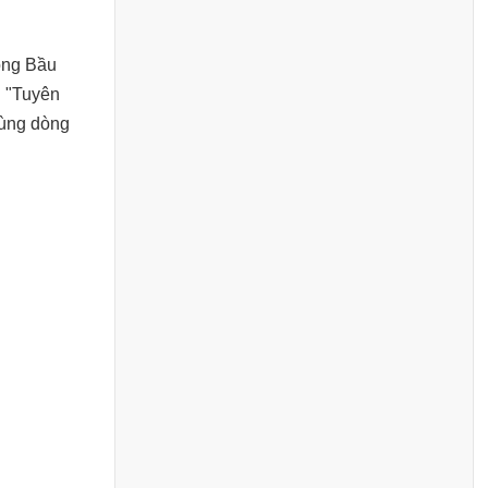
òng Bầu
g "Tuyên
cùng dòng