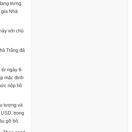
đang trưng
 gia Nhà
này với chú
Nhà Trắng đã
 từ ngày 6-
ấp mặc định
thức nộp hồ
ểu tượng và
1 USD, trong
ầu gỡ bỏ.