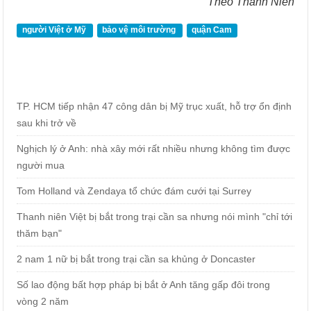
Theo Thanh Niên
người Việt ở Mỹ
bảo vệ môi trường
quận Cam
TP. HCM tiếp nhận 47 công dân bị Mỹ trục xuất, hỗ trợ ổn định
sau khi trở về
Nghịch lý ở Anh: nhà xây mới rất nhiều nhưng không tìm được
người mua
Tom Holland và Zendaya tổ chức đám cưới tại Surrey
Thanh niên Việt bị bắt trong trại cần sa nhưng nói mình "chỉ tới
thăm bạn"
2 nam 1 nữ bị bắt trong trại cần sa khủng ở Doncaster
Số lao động bất hợp pháp bị bắt ở Anh tăng gấp đôi trong
vòng 2 năm