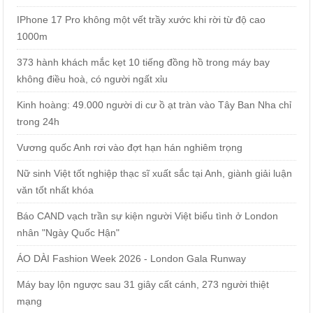
IPhone 17 Pro không một vết trầy xước khi rời từ độ cao
1000m
373 hành khách mắc kẹt 10 tiếng đồng hồ trong máy bay
không điều hoà, có người ngất xỉu
Kinh hoàng: 49.000 người di cư ồ ạt tràn vào Tây Ban Nha chỉ
trong 24h
Vương quốc Anh rơi vào đợt hạn hán nghiêm trọng
Nữ sinh Việt tốt nghiệp thạc sĩ xuất sắc tại Anh, giành giải luận
văn tốt nhất khóa
Báo CAND vạch trần sự kiện người Việt biểu tình ở London
nhân "Ngày Quốc Hận"
ÁO DÀI Fashion Week 2026 - London Gala Runway
Máy bay lộn ngược sau 31 giây cất cánh, 273 người thiệt
mạng