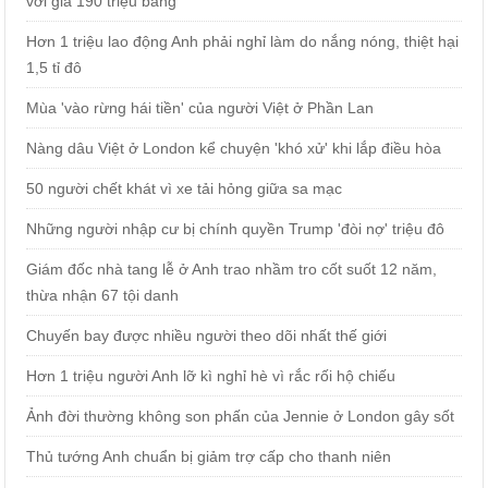
với giá 190 triệu bảng
Hơn 1 triệu lao động Anh phải nghỉ làm do nắng nóng, thiệt hại
1,5 tỉ đô
Mùa 'vào rừng hái tiền' của người Việt ở Phần Lan
Nàng dâu Việt ở London kể chuyện 'khó xử' khi lắp điều hòa
50 người chết khát vì xe tải hỏng giữa sa mạc
Những người nhập cư bị chính quyền Trump 'đòi nợ' triệu đô
Giám đốc nhà tang lễ ở Anh trao nhầm tro cốt suốt 12 năm,
thừa nhận 67 tội danh
Chuyến bay được nhiều người theo dõi nhất thế giới
Hơn 1 triệu người Anh lỡ kì nghỉ hè vì rắc rối hộ chiếu
Ảnh đời thường không son phấn của Jennie ở London gây sốt
Thủ tướng Anh chuẩn bị giảm trợ cấp cho thanh niên