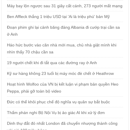
Máy bay lộn ngược sau 31 giây cất cánh, 273 người mất mạng
Ben Affleck thắng 1 triệu USD tại 'Ai là triệu phú' bản Mỹ
Đoạn phim ghi lại cảnh băng đảng Albania đi cướp trại cần sa
ở Anh
Háo hức bước vào căn nhà mới mua, chủ nhà giật mình khi
nhìn thấy 70 chậu cần sa
19 người chết khi đi tắt qua các đường ray ở Anh
Kỹ sư hàng không 23 tuổi bị máy móc đè chết ở Heathrow
Hoạt hình Wolfoo của VN bị kết luận vi phạm bản quyền Heo
Peppa, phải gỡ toàn bộ video
Đức có thể khôi phục chế độ nghĩa vụ quân sự bắt buộc
Thẩm phán nghi Bộ Nội Vụ bị ảo giác AI khi xử lý đơn
Dinh thự đắt đỏ nhất London đã chuyển nhượng thành công