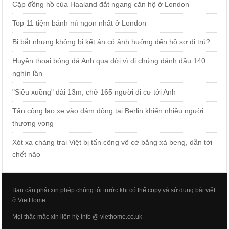
Cặp đồng hồ của Haaland đắt ngang căn hộ ở London
Top 11 tiệm bánh mì ngon nhất ở London
Bị bắt nhưng không bị kết án có ảnh hưởng đến hồ sơ di trú?
Huyền thoại bóng đá Anh qua đời vì di chứng đánh đầu 140
nghìn lần
"Siêu xuồng" dài 13m, chở 165 người di cư tới Anh
Tấn công lao xe vào đám đông tại Berlin khiến nhiều người
thương vong
Xót xa chàng trai Việt bị tấn công vô cớ bằng xà beng, dẫn tới
chết não
Bạn cần phải xin phép chúng tôi trước khi có thể copy và sử dụng bài viết
ở VietHome.
Mọi thắc mắc xin liên hệ info @ viethome.co.uk