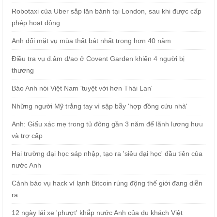
Robotaxi của Uber sắp lăn bánh tại London, sau khi được cấp
phép hoạt động
Anh đối mặt vụ mùa thất bát nhất trong hơn 40 năm
Điều tra vụ đ.âm d/ao ở Covent Garden khiến 4 người bị
thương
Báo Anh nói Việt Nam 'tuyệt vời hơn Thái Lan'
Những người Mỹ trắng tay vì sập bẫy 'hợp đồng cứu nhà'
Anh: Giấu xác mẹ trong tủ đông gần 3 năm để lãnh lương hưu
và trợ cấp
Hai trường đại học sáp nhập, tạo ra 'siêu đại học' đầu tiên của
nước Anh
Cảnh báo vụ hack ví lạnh Bitcoin rúng động thế giới đang diễn
ra
12 ngày lái xe 'phượt' khắp nước Anh của du khách Việt