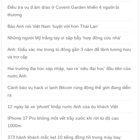
Điều tra vụ đ.âm d/ao ở Covent Garden khiến 4 người bị
thương
Báo Anh nói Việt Nam 'tuyệt vời hơn Thái Lan'
Những người Mỹ trắng tay vì sập bẫy 'hợp đồng cứu nhà'
Anh: Giấu xác mẹ trong tủ đông gần 3 năm để lãnh lương hưu
và trợ cấp
Hai trường đại học sáp nhập, tạo ra 'siêu đại học' đầu tiên của
nước Anh
Cảnh báo vụ hack ví lạnh Bitcoin rúng động thế giới đang diễn
ra
12 ngày lái xe 'phượt' khắp nước Anh của du khách Việt
IPhone 17 Pro không một vết trầy xước khi rời từ độ cao
1000m
373 hành khách mắc kẹt 10 tiếng đồng hồ trong máy bay