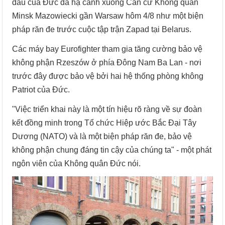
đấu của Đức đã hạ cánh xuống Căn cứ Không quân
Minsk Mazowiecki gần Warsaw hôm 4/8 như một biện
pháp răn đe trước cuộc tập trận Zapad tại Belarus.
Các máy bay Eurofighter tham gia tăng cường bảo vệ
không phận Rzeszów ở phía Đông Nam Ba Lan - nơi
trước đây được bảo vệ bởi hai hệ thống phòng không
Patriot của Đức.
"Việc triển khai này là một tín hiệu rõ ràng về sự đoàn
kết đồng minh trong Tổ chức Hiệp ước Bắc Đại Tây
Dương (NATO) và là một biện pháp răn đe, bảo vệ
không phận chung đáng tin cậy của chúng ta" - một phát
ngôn viên của Không quân Đức nói.