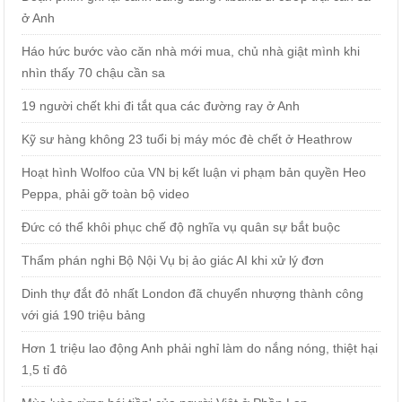
ở Anh
Háo hức bước vào căn nhà mới mua, chủ nhà giật mình khi
nhìn thấy 70 chậu cần sa
19 người chết khi đi tắt qua các đường ray ở Anh
Kỹ sư hàng không 23 tuổi bị máy móc đè chết ở Heathrow
Hoạt hình Wolfoo của VN bị kết luận vi phạm bản quyền Heo
Peppa, phải gỡ toàn bộ video
Đức có thể khôi phục chế độ nghĩa vụ quân sự bắt buộc
Thẩm phán nghi Bộ Nội Vụ bị ảo giác AI khi xử lý đơn
Dinh thự đắt đỏ nhất London đã chuyển nhượng thành công
với giá 190 triệu bảng
Hơn 1 triệu lao động Anh phải nghỉ làm do nắng nóng, thiệt hại
1,5 tỉ đô