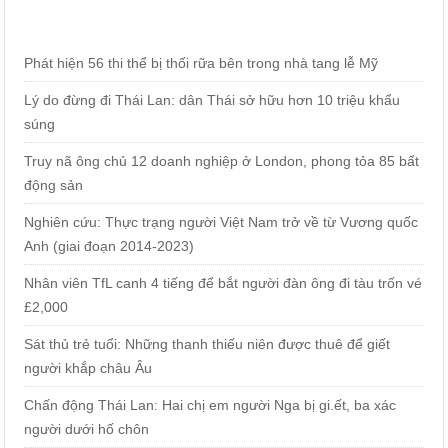
Phát hiện 56 thi thể bị thối rữa bên trong nhà tang lễ Mỹ
Lý do đừng đi Thái Lan: dân Thái sở hữu hơn 10 triệu khẩu
súng
Truy nã ông chủ 12 doanh nghiệp ở London, phong tỏa 85 bất
động sản
Nghiên cứu: Thực trạng người Việt Nam trở về từ Vương quốc
Anh (giai đoạn 2014-2023)
Nhân viên TfL canh 4 tiếng để bắt người đàn ông đi tàu trốn vé
£2,000
Sát thủ trẻ tuổi: Những thanh thiếu niên được thuê để giết
người khắp châu Âu
Chấn động Thái Lan: Hai chị em người Nga bị gi.ết, ba xác
người dưới hố chôn