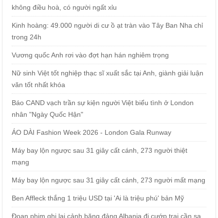
không điều hoà, có người ngất xỉu
Kinh hoàng: 49.000 người di cư ồ ạt tràn vào Tây Ban Nha chỉ
trong 24h
Vương quốc Anh rơi vào đợt hạn hán nghiêm trọng
Nữ sinh Việt tốt nghiệp thạc sĩ xuất sắc tại Anh, giành giải luận
văn tốt nhất khóa
Báo CAND vạch trần sự kiện người Việt biểu tình ở London
nhân "Ngày Quốc Hận"
ÁO DÀI Fashion Week 2026 - London Gala Runway
Máy bay lộn ngược sau 31 giây cất cánh, 273 người thiệt
mạng
Máy bay lộn ngược sau 31 giây cất cánh, 273 người mất mạng
Ben Affleck thắng 1 triệu USD tại 'Ai là triệu phú' bản Mỹ
Đoạn phim ghi lại cảnh băng đảng Albania đi cướp trại cần sa