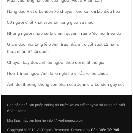
Mùa 'vào rừng hái tiền' của người Việt ở Phần Lan
Nàng dâu Việt ở London kể chuyện 'khó xử' khi lắp điều hòa
50 người chết khát vì xe tải hỏng giữa sa mạc
Những người nhập cư bị chính quyền Trump 'đòi nợ' triệu đô
Giám đốc nhà tang lễ ở Anh trao nhầm tro cốt suốt 12 năm,
thừa nhận 67 tội danh
Chuyến bay được nhiều người theo dõi nhất thế giới
Hơn 1 triệu người Anh lỡ kì nghỉ hè vì rắc rối hộ chiếu
Ảnh đời thường không son phấn của Jennie ở London gây sốt
Bạn cần phải xin phép chúng tôi trước khi có thể copy và sử dụng bài viết
ở VietHome.
Mọi thắc mắc xin liên hệ info @ viethome.co.uk
Copyright © 2018. All Rights Reserved. Powered by
Báo Điện Tử Phổ