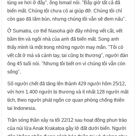
tùng xe hơi ở đây", ông Ismail nói. "Bây giờ tất cả đã
biến mất. Chúng tôi chưa có ai giúp đỡ. Chúng tôi chỉ
còn gạo đã lấm bùn, nhưng chúng tôi vẫn sẽ đem nấu".
Ở Sumatra, cơ thể Nasoha giờ đầy những vết cắt, vết
bầm tím và ngôi nhà của anh đã biến mất. Song anh
thấy mình là một trong những người may mắn. "Tôi có
vết cắt ở má và cánh tay, tai cũng bị thương", người đàn
ông 45 tuổi nói. "Nhưng tôi biết ơn vì chúng tôi vẫn còn
sống".
Số người chết đã tăng lên thành 429 người hôm 25/12,
với hơn 1.400 người bị thương và ít nhất 128 người mất
tích, theo người phát ngôn cơ quan phòng chống thiên
tai Indonesia.
Trận sóng thần xảy ra tối 22/12 sau hoạt động phun trào
của núi lửa Anak Krakatoa gây lở đất dưới biển. Người