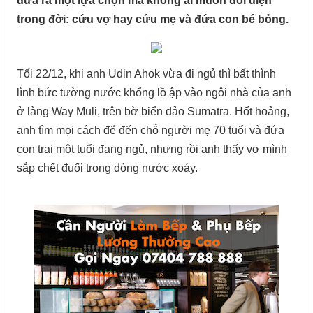
đưa ra một lựa chọn mà không ai muốn đối diện
trong đời: cứu vợ hay cứu mẹ và đứa con bé bỏng.
Tối 22/12, khi anh Udin Ahok vừa đi ngủ thì bất thình
lình bức tường nước khổng lồ ập vào ngôi nhà của anh
ở làng Way Muli, trên bờ biển đảo Sumatra. Hốt hoảng,
anh tìm mọi cách để đến chỗ người mẹ 70 tuổi và đứa
con trai một tuổi đang ngủ, nhưng rồi anh thấy vợ mình
sắp chết đuối trong dòng nước xoáy.