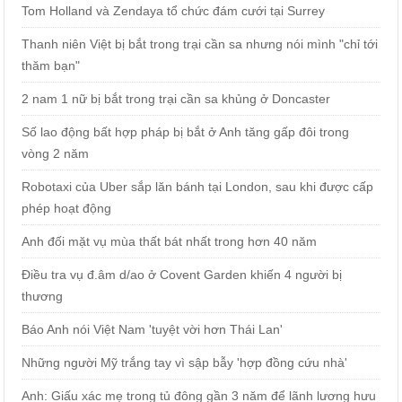
Tom Holland và Zendaya tổ chức đám cưới tại Surrey
Thanh niên Việt bị bắt trong trại cần sa nhưng nói mình "chỉ tới
thăm bạn"
2 nam 1 nữ bị bắt trong trại cần sa khủng ở Doncaster
Số lao động bất hợp pháp bị bắt ở Anh tăng gấp đôi trong
vòng 2 năm
Robotaxi của Uber sắp lăn bánh tại London, sau khi được cấp
phép hoạt động
Anh đối mặt vụ mùa thất bát nhất trong hơn 40 năm
Điều tra vụ đ.âm d/ao ở Covent Garden khiến 4 người bị
thương
Báo Anh nói Việt Nam 'tuyệt vời hơn Thái Lan'
Những người Mỹ trắng tay vì sập bẫy 'hợp đồng cứu nhà'
Anh: Giấu xác mẹ trong tủ đông gần 3 năm để lãnh lương hưu