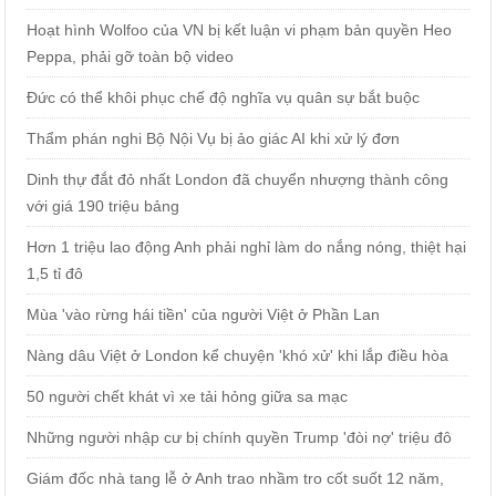
Hoạt hình Wolfoo của VN bị kết luận vi phạm bản quyền Heo
Peppa, phải gỡ toàn bộ video
Đức có thể khôi phục chế độ nghĩa vụ quân sự bắt buộc
Thẩm phán nghi Bộ Nội Vụ bị ảo giác AI khi xử lý đơn
Dinh thự đắt đỏ nhất London đã chuyển nhượng thành công
với giá 190 triệu bảng
Hơn 1 triệu lao động Anh phải nghỉ làm do nắng nóng, thiệt hại
1,5 tỉ đô
Mùa 'vào rừng hái tiền' của người Việt ở Phần Lan
Nàng dâu Việt ở London kể chuyện 'khó xử' khi lắp điều hòa
50 người chết khát vì xe tải hỏng giữa sa mạc
Những người nhập cư bị chính quyền Trump 'đòi nợ' triệu đô
Giám đốc nhà tang lễ ở Anh trao nhầm tro cốt suốt 12 năm,