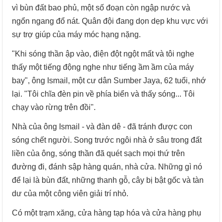
vì bùn đất bao phủ, một số đoạn còn ngập nước và
ngổn ngang đổ nát. Quân đội đang dọn dẹp khu vực với
sự trợ giúp của máy móc hạng nặng.
"Khi sóng thần ập vào, điện đột ngột mất và tôi nghe
thấy một tiếng động nghe như tiếng ầm ầm của máy
bay", ông Ismail, một cư dân Sumber Jaya, 62 tuổi, nhớ
lại. "Tôi chĩa đèn pin về phía biển và thấy sóng... Tôi
chạy vào rừng trên đồi".
Nhà của ông Ismail - và đàn dê - đã tránh được con
sóng chết người. Song trước ngôi nhà ở sâu trong đất
liền của ông, sóng thần đã quét sạch mọi thứ trên
đường đi, đánh sập hàng quán, nhà cửa. Những gì nó
để lại là bùn đất, những thanh gỗ, cây bị bật gốc và tàn
dư của một công viên giải trí nhỏ.
Có một trạm xăng, cửa hàng tạp hóa và cửa hàng phụ