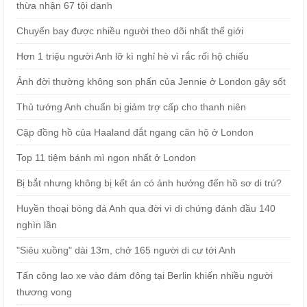
thừa nhận 67 tội danh
Chuyến bay được nhiều người theo dõi nhất thế giới
Hơn 1 triệu người Anh lỡ kì nghỉ hè vì rắc rối hộ chiếu
Ảnh đời thường không son phấn của Jennie ở London gây sốt
Thủ tướng Anh chuẩn bị giảm trợ cấp cho thanh niên
Cặp đồng hồ của Haaland đắt ngang căn hộ ở London
Top 11 tiệm bánh mì ngon nhất ở London
Bị bắt nhưng không bị kết án có ảnh hưởng đến hồ sơ di trú?
Huyền thoại bóng đá Anh qua đời vì di chứng đánh đầu 140
nghìn lần
"Siêu xuồng" dài 13m, chở 165 người di cư tới Anh
Tấn công lao xe vào đám đông tại Berlin khiến nhiều người
thương vong