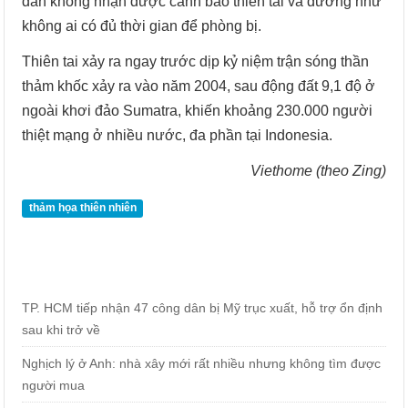
dân không nhận được cảnh báo thiên tai và dường như
không ai có đủ thời gian để phòng bị.
Thiên tai xảy ra ngay trước dịp kỷ niệm trận sóng thần
thảm khốc xảy ra vào năm 2004, sau động đất 9,1 độ ở
ngoài khơi đảo Sumatra, khiến khoảng 230.000 người
thiệt mạng ở nhiều nước, đa phần tại Indonesia.
Viethome (theo Zing)
thảm họa thiên nhiên
TP. HCM tiếp nhận 47 công dân bị Mỹ trục xuất, hỗ trợ ổn định
sau khi trở về
Nghịch lý ở Anh: nhà xây mới rất nhiều nhưng không tìm được
người mua