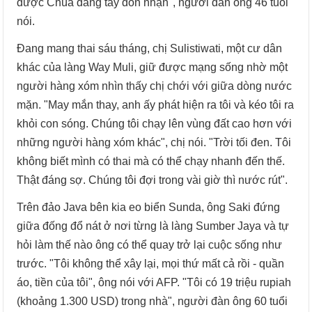
được Chúa dang tay đón nhận", người đàn ông 46 tuổi
nói.
Đang mang thai sáu tháng, chị Sulistiwati, một cư dân
khác của làng Way Muli, giữ được mạng sống nhờ một
người hàng xóm nhìn thấy chị chới với giữa dòng nước
mặn. "May mắn thay, anh ấy phát hiện ra tôi và kéo tôi ra
khỏi con sóng. Chúng tôi chạy lên vùng đất cao hơn với
những người hàng xóm khác", chị nói. "Trời tối đen. Tôi
không biết mình có thai mà có thể chạy nhanh đến thế.
Thật đáng sợ. Chúng tôi đợi trong vài giờ thì nước rút".
Trên đảo Java bên kia eo biển Sunda, ông Saki đứng
giữa đống đổ nát ở nơi từng là làng Sumber Jaya và tự
hỏi làm thế nào ông có thể quay trở lại cuộc sống như
trước. "Tôi không thể xây lại, mọi thứ mất cả rồi - quần
áo, tiền của tôi", ông nói với AFP. "Tôi có 19 triệu rupiah
(khoảng 1.300 USD) trong nhà", người đàn ông 60 tuổi