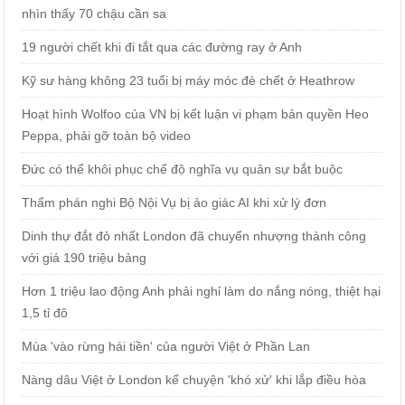
nhìn thấy 70 chậu cần sa
19 người chết khi đi tắt qua các đường ray ở Anh
Kỹ sư hàng không 23 tuổi bị máy móc đè chết ở Heathrow
Hoạt hình Wolfoo của VN bị kết luận vi phạm bản quyền Heo
Peppa, phải gỡ toàn bộ video
Đức có thể khôi phục chế độ nghĩa vụ quân sự bắt buộc
Thẩm phán nghi Bộ Nội Vụ bị ảo giác AI khi xử lý đơn
Dinh thự đắt đỏ nhất London đã chuyển nhượng thành công
với giá 190 triệu bảng
Hơn 1 triệu lao động Anh phải nghỉ làm do nắng nóng, thiệt hại
1,5 tỉ đô
Mùa 'vào rừng hái tiền' của người Việt ở Phần Lan
Nàng dâu Việt ở London kể chuyện 'khó xử' khi lắp điều hòa