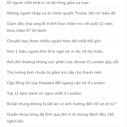
50 người chết khát vì xe tải hỏng giữa sa mạc
Những người nhập cư bị chính quyền Trump 'đòi nợ' triệu đô
Giám đốc nhà tang lễ ở Anh trao nhầm tro cốt suốt 12 năm,
thừa nhận 67 tội danh
Chuyến bay được nhiều người theo dõi nhất thế giới
Hơn 1 triệu người Anh lỡ kì nghỉ hè vì rắc rối hộ chiếu
Ảnh đời thường không son phấn của Jennie ở London gây sốt
Thủ tướng Anh chuẩn bị giảm trợ cấp cho thanh niên
Cặp đồng hồ của Haaland đắt ngang căn hộ ở London
Top 11 tiệm bánh mì ngon nhất ở London
Bị bắt nhưng không bị kết án có ảnh hưởng đến hồ sơ di trú?
Huyền thoại bóng đá Anh qua đời vì di chứng đánh đầu 140
nghìn lần