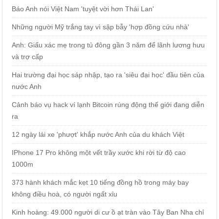
Báo Anh nói Việt Nam 'tuyệt vời hơn Thái Lan'
Những người Mỹ trắng tay vì sập bẫy 'hợp đồng cứu nhà'
Anh: Giấu xác mẹ trong tủ đông gần 3 năm để lãnh lương hưu
và trợ cấp
Hai trường đại học sáp nhập, tạo ra 'siêu đại học' đầu tiên của
nước Anh
Cảnh báo vụ hack ví lạnh Bitcoin rúng động thế giới đang diễn
ra
12 ngày lái xe 'phượt' khắp nước Anh của du khách Việt
IPhone 17 Pro không một vết trầy xước khi rời từ độ cao
1000m
373 hành khách mắc kẹt 10 tiếng đồng hồ trong máy bay
không điều hoà, có người ngất xỉu
Kinh hoàng: 49.000 người di cư ồ ạt tràn vào Tây Ban Nha chỉ