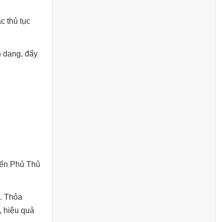
c thủ tục
n dạng, đẩy
đến Phủ Thủ
ư. Thỏa
, hiệu quả