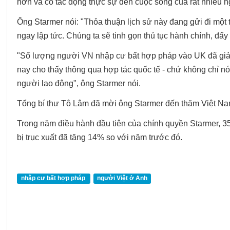
hơn và có tác động thực sự đến cuộc sống của rất nhiều n
Ông Starmer nói: "Thỏa thuận lịch sử này đang gửi đi một
ngay lập tức. Chúng ta sẽ tinh gọn thủ tục hành chính, đẩ
"Số lượng người VN nhập cư bất hợp pháp vào UK đã giảm
nay cho thấy thông qua hợp tác quốc tế - chứ không chỉ 
người lao động", ông Starmer nói.
Tổng bí thư Tô Lâm đã mời ông Starmer đến thăm Việt N
Trong năm điều hành đầu tiên của chính quyền Starmer, 3
bị trục xuất đã tăng 14% so với năm trước đó.
nhập cư bất hợp pháp
người Việt ở Anh