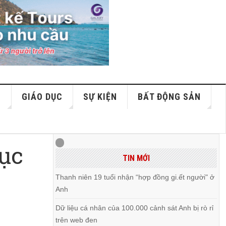
S
GIÁO DỤC
SỰ KIỆN
BẤT ĐỘNG SẢN
rục
TIN MỚI
Thanh niên 19 tuổi nhận “hợp đồng gi.ết người" ở
Anh
Dữ liệu cá nhân của 100.000 cảnh sát Anh bị rò rỉ
trên web đen