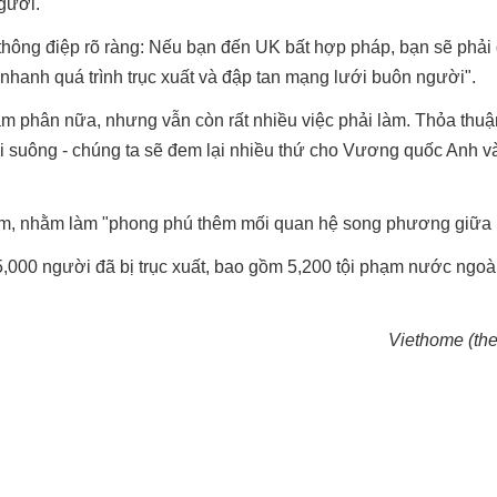
gười.
 thông điệp rõ ràng: Nếu bạn đến UK bất hợp pháp, bạn sẽ phải
y nhanh quá trình trục xuất và đập tan mạng lưới buôn người".
 phân nữa, nhưng vẫn còn rất nhiều việc phải làm. Thỏa thu
nói suông - chúng ta sẽ đem lại nhiều thứ cho Vương quốc Anh 
am, nhằm làm "phong phú thêm mối quan hệ song phương giữa 
5,000 người đã bị trục xuất, bao gồm 5,200 tội phạm nước ngoà
Viethome (th