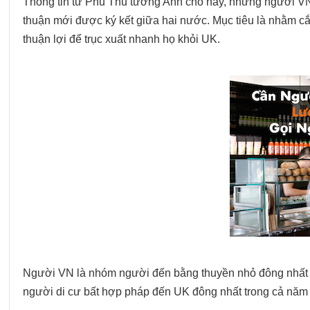
Thông tin từ Phủ Thủ tướng Anh cho hay, những người VN
thuận mới được ký kết giữa hai nước. Mục tiêu là nhằm c
thuận lợi để trục xuất nhanh họ khỏi UK.
Người VN là nhóm người đến bằng thuyền nhỏ đông nhất t
người di cư bất hợp pháp đến UK đông nhất trong cả năm