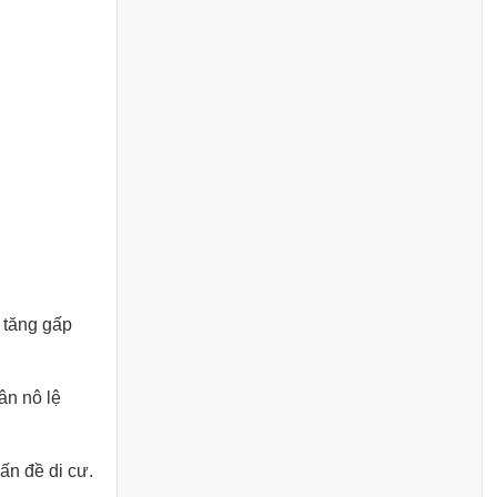
 tăng gấp
ân nô lệ
ấn đề di cư.