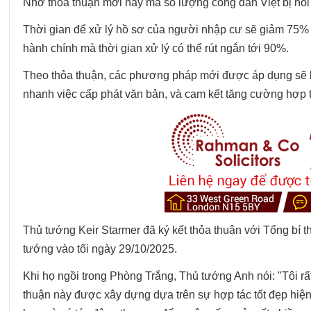
Nhờ thỏa thuận mới này mà số lượng công dân Việt bị hồi
Thời gian để xử lý hồ sơ của người nhập cư sẽ giảm 75% 
hành chính mà thời gian xử lý có thể rút ngắn tới 90%.
Theo thỏa thuận, các phương pháp mới được áp dụng sẽ ba
nhanh việc cấp phát văn bản, và cam kết tăng cường hợp t
Thủ tướng Keir Starmer đã ký kết thỏa thuận với Tổng b
tướng vào tối ngày 29/10/2025.
Khi họ ngồi trong Phòng Trắng, Thủ tướng Anh nói: "Tôi r
thuận này được xây dựng dựa trên sự hợp tác tốt đẹp hiện