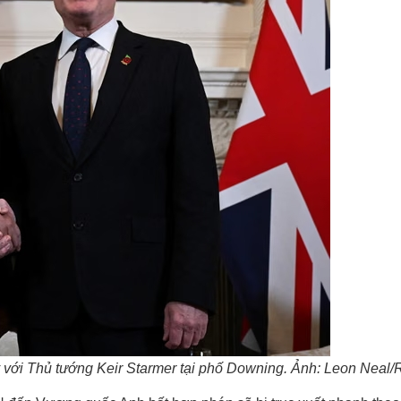
với Thủ tướng Keir Starmer tại phố Downing. Ảnh: Leon Neal/