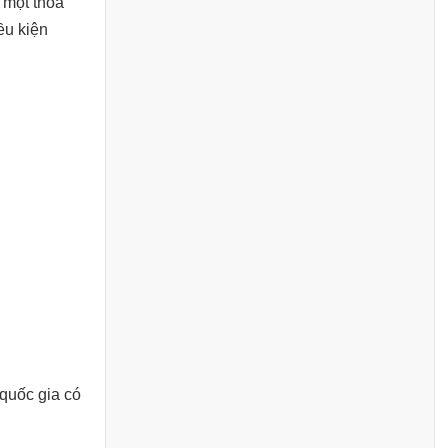
 một thỏa
ều kiện
quốc gia có