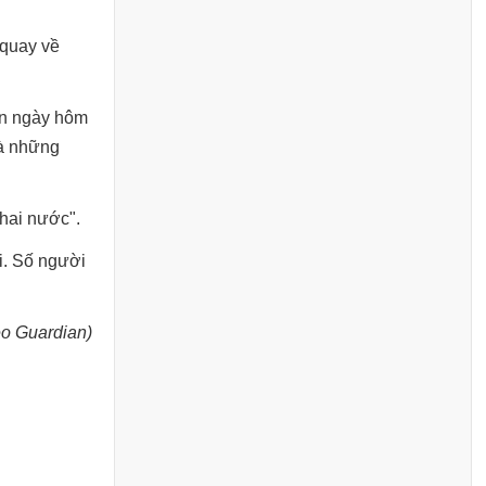
 quay về
ận ngày hôm
và những
hai nước".
i. Số người
eo Guardian)