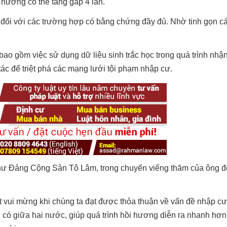
 hương có thể tăng gấp 4 lần.
đối với các trường hợp có bằng chứng đầy đủ. Nhờ tinh gọn cá
o gồm việc sử dụng dữ liệu sinh trắc học trong quá trình nhậ
ác để triệt phá các mạng lưới tội phạm nhập cư.
í thư Đảng Cộng Sản Tô Lâm, trong chuyến viếng thăm của ông 
ất vui mừng khi chúng ta đạt được thỏa thuận về vấn đề nhập c
 có giữa hai nước, giúp quá trình hồi hương diễn ra nhanh hơn