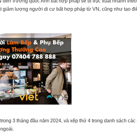
 đến Vương quốc Anh bất hợp pháp sẽ bị trục xuất nhanh theo
ắt giảm lượng người di cư bất hợp pháp từ VN, cũng như tạo đi
rong 3 tháng đầu năm 2024, và xếp thứ 4 trong danh sách các 
 ngoái.