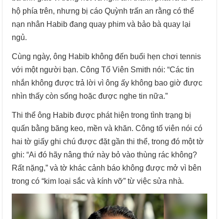
hộ phía trên, nhưng bị cáo Quỳnh trấn an rằng có thể
nạn nhân Habib đang quay phim và bảo bà quay lại
ngủ.
Cùng ngày, ông Habib không đến buổi hẹn chơi tennis
với một người bạn. Công Tố Viên Smith nói: “Các tin
nhắn không được trả lời vì ông ấy không bao giờ được
nhìn thấy còn sống hoặc được nghe tin nữa.”
Thi thể ông Habib được phát hiện trong tình trạng bị
quấn bằng băng keo, mền và khăn. Công tố viên nói có
hai tờ giấy ghi chú được đặt gần thi thể, trong đó một tờ
ghi: “Ai đó hãy nâng thứ này bỏ vào thùng rác không?
Rất nặng,” và tờ khác cảnh báo không được mở vì bên
trong có “kim loại sắc và kính vỡ” từ việc sửa nhà.