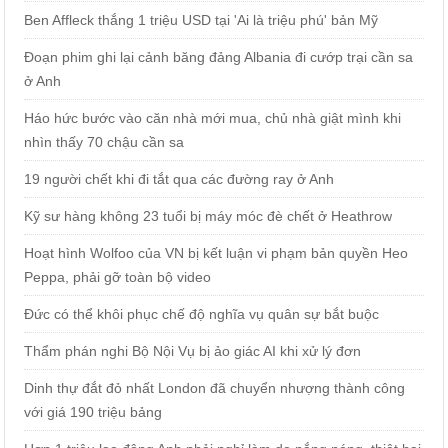
Ben Affleck thắng 1 triệu USD tại 'Ai là triệu phú' bản Mỹ
Đoạn phim ghi lại cảnh băng đảng Albania đi cướp trại cần sa
ở Anh
Háo hức bước vào căn nhà mới mua, chủ nhà giật mình khi
nhìn thấy 70 chậu cần sa
19 người chết khi đi tắt qua các đường ray ở Anh
Kỹ sư hàng không 23 tuổi bị máy móc đè chết ở Heathrow
Hoạt hình Wolfoo của VN bị kết luận vi phạm bản quyền Heo
Peppa, phải gỡ toàn bộ video
Đức có thể khôi phục chế độ nghĩa vụ quân sự bắt buộc
Thẩm phán nghi Bộ Nội Vụ bị ảo giác AI khi xử lý đơn
Dinh thự đắt đỏ nhất London đã chuyển nhượng thành công
với giá 190 triệu bảng