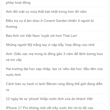
phép hoạt động
Anh đối mặt vụ mùa thất bát nhất trong hơn 40 năm
Điều tra vụ đ.âm d/ao ở Covent Garden khiến 4 người bị
thương
Báo Anh nói Việt Nam 'tuyệt vời hơn Thái Lan'
Những người Mỹ trắng tay vì sập bẫy 'hợp đồng cứu nhà'
Anh: Giấu xác mẹ trong tủ đông gần 3 năm để lãnh lương hưu
và trợ cấp
Hai trường đại học sáp nhập, tạo ra 'siêu đại học' đầu tiên của
nước Anh
Cảnh báo vụ hack ví lạnh Bitcoin rúng động thế giới đang diễn
ra
12 ngày lái xe 'phượt' khắp nước Anh của du khách Việt
IPhone 17 Pro không một vết trầy xước khi rời từ độ cao