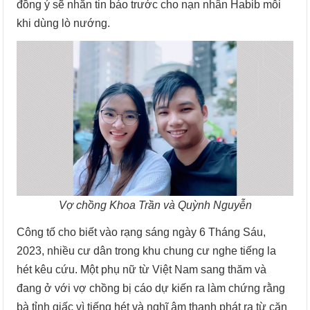
đồng ý sẽ nhắn tin báo trước cho nạn nhân Habib mỗi
khi dùng lò nướng.
Vợ chồng Khoa Trần và Quỳnh Nguyễn
Công tố cho biết vào rạng sáng ngày 6 Tháng Sáu,
2023, nhiều cư dân trong khu chung cư nghe tiếng la
hét kêu cứu. Một phụ nữ từ Việt Nam sang thăm và
đang ở với vợ chồng bị cáo dự kiến ra làm chứng rằng
bà tỉnh giấc vì tiếng hét và nghĩ âm thanh phát ra từ căn