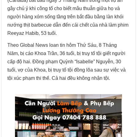
(Canada) bắt đầu ngày 5 Tháng Năm trong một vụ án
gây chú ý khi công tố cho biết mâu thuẫn giữa họ và
người hàng xóm sống tầng trên bắt đầu bằng làn khói
nướng thịt barbecue dẫn đến cái chết của nhà làm phim
Reeyaz Habib, 53 tuổi.
Theo Global News loan tin hôm Thứ Sáu, 8 Tháng
Năm, bị cáo Khoa Trần, 36 tuổi, bị truy tố tội giết người
cấp độ hai. Đồng phạm Quỳnh “Isabelle” Nguyễn, 30
tuổi, vợ của Khoa, bị truy tố tội đồng lõa sau sự việc và
tội xúc phạm thi thể. Cả hai đều không nhận tội.