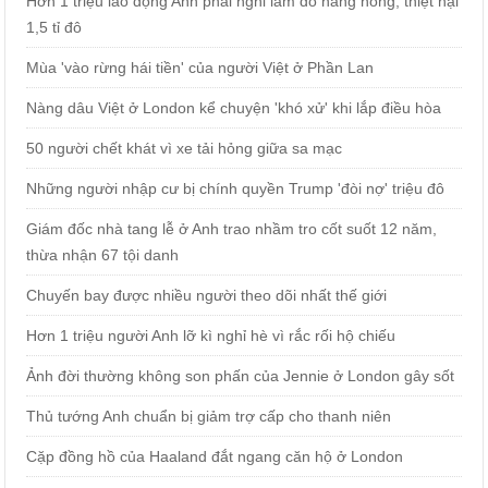
Hơn 1 triệu lao động Anh phải nghỉ làm do nắng nóng, thiệt hại
1,5 tỉ đô
Mùa 'vào rừng hái tiền' của người Việt ở Phần Lan
Nàng dâu Việt ở London kể chuyện 'khó xử' khi lắp điều hòa
50 người chết khát vì xe tải hỏng giữa sa mạc
Những người nhập cư bị chính quyền Trump 'đòi nợ' triệu đô
Giám đốc nhà tang lễ ở Anh trao nhầm tro cốt suốt 12 năm,
thừa nhận 67 tội danh
Chuyến bay được nhiều người theo dõi nhất thế giới
Hơn 1 triệu người Anh lỡ kì nghỉ hè vì rắc rối hộ chiếu
Ảnh đời thường không son phấn của Jennie ở London gây sốt
Thủ tướng Anh chuẩn bị giảm trợ cấp cho thanh niên
Cặp đồng hồ của Haaland đắt ngang căn hộ ở London