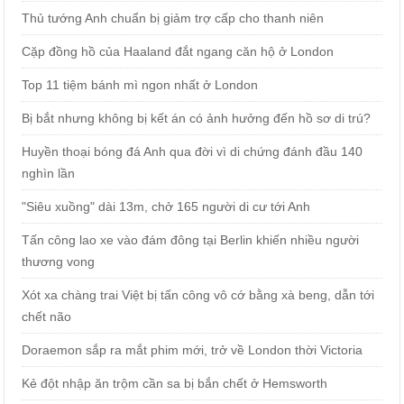
Thủ tướng Anh chuẩn bị giảm trợ cấp cho thanh niên
Cặp đồng hồ của Haaland đắt ngang căn hộ ở London
Top 11 tiệm bánh mì ngon nhất ở London
Bị bắt nhưng không bị kết án có ảnh hưởng đến hồ sơ di trú?
Huyền thoại bóng đá Anh qua đời vì di chứng đánh đầu 140
nghìn lần
"Siêu xuồng" dài 13m, chở 165 người di cư tới Anh
Tấn công lao xe vào đám đông tại Berlin khiến nhiều người
thương vong
Xót xa chàng trai Việt bị tấn công vô cớ bằng xà beng, dẫn tới
chết não
Doraemon sắp ra mắt phim mới, trở về London thời Victoria
Kẻ đột nhập ăn trộm cần sa bị bắn chết ở Hemsworth