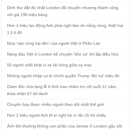
Dinh thự đắt đỏ nhất London đã chuyển nhượng thành công
với giá 190 triệu bảng
Hơn 1 triệu lao động Anh phải nghỉ làm do nắng nóng, thiệt hại
1,5 tỉ đô
Mùa 'vào rừng hái tiền' của người Việt ở Phần Lan
Nàng dâu Việt ở London kể chuyện 'khó xử' khi lắp điều hòa
50 người chết khát vì xe tải hỏng giữa sa mạc
Những người nhập cư bị chính quyền Trump 'đòi nợ' triệu đô
Giám đốc nhà tang lễ ở Anh trao nhầm tro cốt suốt 12 năm,
thừa nhận 67 tội danh
Chuyến bay được nhiều người theo dõi nhất thế giới
Hơn 1 triệu người Anh lỡ kì nghỉ hè vì rắc rối hộ chiếu
Ảnh đời thường không son phấn của Jennie ở London gây sốt