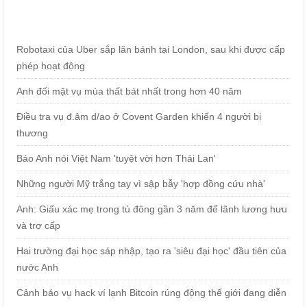
Robotaxi của Uber sắp lăn bánh tại London, sau khi được cấp
phép hoạt động
Anh đối mặt vụ mùa thất bát nhất trong hơn 40 năm
Điều tra vụ đ.âm d/ao ở Covent Garden khiến 4 người bị
thương
Báo Anh nói Việt Nam 'tuyệt vời hơn Thái Lan'
Những người Mỹ trắng tay vì sập bẫy 'hợp đồng cứu nhà'
Anh: Giấu xác mẹ trong tủ đông gần 3 năm để lãnh lương hưu
và trợ cấp
Hai trường đại học sáp nhập, tạo ra 'siêu đại học' đầu tiên của
nước Anh
Cảnh báo vụ hack ví lạnh Bitcoin rúng động thế giới đang diễn