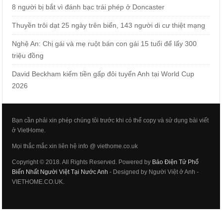
8 người bị bắt vì đánh bạc trái phép ở Doncaster
Thuyền trôi dạt 25 ngày trên biển, 143 người di cư thiệt mạng
Nghệ An: Chị gái và mẹ ruột bán con gái 15 tuổi để lấy 300
triệu đồng
David Beckham kiếm tiền gấp đôi tuyển Anh tại World Cup
2026
Bạn cần phải xin phép chúng tôi trước khi có thể copy và sử dụng bài viết
ở VietHome.
Mọi thắc mắc xin liên hệ info @ viethome.co.uk
Copyright © 2018. All Rights Reserved. Powered by
Báo Điện Tử Phổ
Biến Nhất Người Việt Tại Nước Anh
- Designed by Người Việt ở Anh -
VIETHOME.CO.UK.