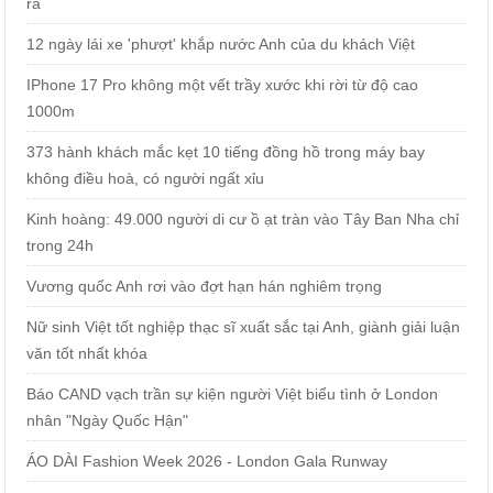
ra
12 ngày lái xe 'phượt' khắp nước Anh của du khách Việt
IPhone 17 Pro không một vết trầy xước khi rời từ độ cao
1000m
373 hành khách mắc kẹt 10 tiếng đồng hồ trong máy bay
không điều hoà, có người ngất xỉu
Kinh hoàng: 49.000 người di cư ồ ạt tràn vào Tây Ban Nha chỉ
trong 24h
Vương quốc Anh rơi vào đợt hạn hán nghiêm trọng
Nữ sinh Việt tốt nghiệp thạc sĩ xuất sắc tại Anh, giành giải luận
văn tốt nhất khóa
Báo CAND vạch trần sự kiện người Việt biểu tình ở London
nhân "Ngày Quốc Hận"
ÁO DÀI Fashion Week 2026 - London Gala Runway