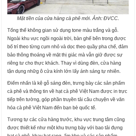
Mặt tiền của cửa hàng cà phê mới. Ảnh: ĐVCC.
Tổng thể không gian sử dụng tone màu trắng và gỗ.
Ngoài khu vực ngồi ngoài trời, bàn ghế bên trong được
bố trí theo từng cụm nhỏ và dọc theo quầy pha chế, đảm
bảo thông thoáng về mặt thị giác mà vẫn giữ được sự
riêng tư cho thực khách. Thay vì dùng đèn, cửa hàng
tận dụng nhữg ô cửa kính lớn lấy ánh sáng tự nhiên.
Điểm nhấn là kệ gỗ sáng đèn, trưng bày các sản phẩm
cà phê và thông tin về hạt cà phê Việt Nam được in trực
tiếp trên tường, góp phần truyền tải câu chuyện về văn
hóa cà phê Việt Nam đến bạn bè quốc tế.
Tương tự các cửa hàng trước, khu vực trung tâm cũng
được thiết kế như một khu trưng bày với bao tải đựng
hạt cà phê, khay hạt rang, ấm kho và các sản phẩm