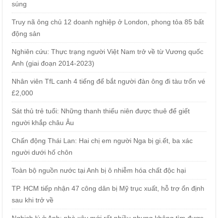
súng
Truy nã ông chủ 12 doanh nghiệp ở London, phong tỏa 85 bất
động sản
Nghiên cứu: Thực trạng người Việt Nam trở về từ Vương quốc
Anh (giai đoạn 2014-2023)
Nhân viên TfL canh 4 tiếng để bắt người đàn ông đi tàu trốn vé
£2,000
Sát thủ trẻ tuổi: Những thanh thiếu niên được thuê để giết
người khắp châu Âu
Chấn động Thái Lan: Hai chị em người Nga bị gi.ết, ba xác
người dưới hố chôn
Toàn bộ nguồn nước tại Anh bị ô nhiễm hóa chất độc hại
TP. HCM tiếp nhận 47 công dân bị Mỹ trục xuất, hỗ trợ ổn định
sau khi trở về