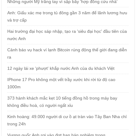
Những người Mỹ trắng tay vì sập bẫy 'hợp đồng cứu nhà'
Anh: Giấu xác mẹ trong tủ đông gần 3 năm để lãnh lương hưu
và trợ cấp
Hai trường đại học sáp nhập, tạo ra 'siêu đại học' đầu tiên của
nước Anh
Cảnh báo vụ hack ví lạnh Bitcoin rúng động thế giới đang diễn
ra
12 ngày lái xe 'phượt' khắp nước Anh của du khách Việt
IPhone 17 Pro không một vết trầy xước khi rời từ độ cao
1000m
373 hành khách mắc kẹt 10 tiếng đồng hồ trong máy bay
không điều hoà, có người ngất xỉu
Kinh hoàng: 49.000 người di cư ồ ạt tràn vào Tây Ban Nha chỉ
trong 24h
Vương quốc Anh rơi vào đợt hạn hán nghiêm trọng