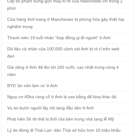
Clip tội phạm bứng gọn máy ATM của Nationwide chỉ trong 2
phút
Cửa hàng thời trang ở Manchester bị phóng hỏa gây thiệt hại
nghiêm trọng
Thanh niên 19 tuổi nhận “hợp đồng gi.ết người" ở Anh
Dữ liệu cá nhân của 100.000 cảnh sát Anh bị rò rỉ trên web
đen
Giá xăng ở Anh đã lên tới 160 xu/lít, cao nhất trong vòng 4
năm
BYD 'ăn nên làm ra' ở Anh
Nguy cơ 40ha rừng cổ ở Anh bị san bằng để khai thác đá
Vụ án buôn người lấy nội tạng đầu tiên ở Anh
Phát hiện 56 thi thể bị thối rữa bên trong nhà tang lễ Mỹ
Lý do đừng đi Thái Lan: dân Thái sở hữu hơn 10 triệu khẩu