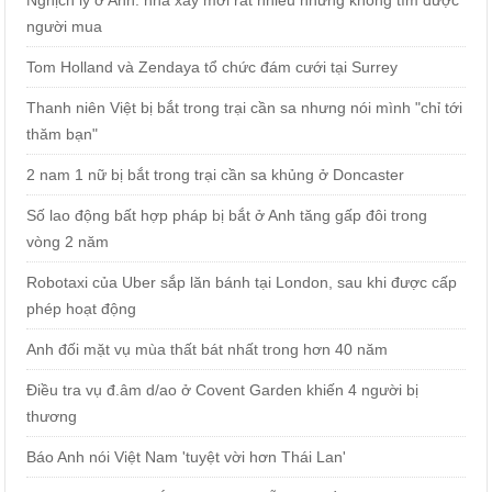
Nghịch lý ở Anh: nhà xây mới rất nhiều nhưng không tìm được
người mua
Tom Holland và Zendaya tổ chức đám cưới tại Surrey
Thanh niên Việt bị bắt trong trại cần sa nhưng nói mình "chỉ tới
thăm bạn"
2 nam 1 nữ bị bắt trong trại cần sa khủng ở Doncaster
Số lao động bất hợp pháp bị bắt ở Anh tăng gấp đôi trong
vòng 2 năm
Robotaxi của Uber sắp lăn bánh tại London, sau khi được cấp
phép hoạt động
Anh đối mặt vụ mùa thất bát nhất trong hơn 40 năm
Điều tra vụ đ.âm d/ao ở Covent Garden khiến 4 người bị
thương
Báo Anh nói Việt Nam 'tuyệt vời hơn Thái Lan'