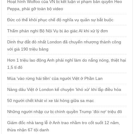
Hoạt hình Wolfoo của VN bị kết luận vi phạm bản quyền Heo
Peppa, phải gỡ toàn bộ video
Đức có thể khôi phục chế độ nghĩa vụ quân sự bắt buộc
Thẩm phán nghi Bộ Nội Vụ bị ảo giác AI khi xử lý đơn
Dinh thự đắt đỏ nhất London đã chuyển nhượng thành công
với giá 190 triệu bảng
Hơn 1 triệu lao động Anh phải nghỉ làm do nắng nóng, thiệt hại
1,5 tỉ đô
Mùa 'vào rừng hái tiền' của người Việt ở Phần Lan
Nàng dâu Việt ở London kể chuyện 'khó xử' khi lắp điều hòa
50 người chết khát vì xe tải hỏng giữa sa mạc
Những người nhập cư bị chính quyền Trump 'đòi nợ' triệu đô
Giám đốc nhà tang lễ ở Anh trao nhầm tro cốt suốt 12 năm,
thừa nhận 67 tội danh