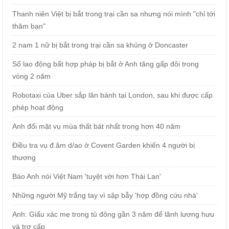
Thanh niên Việt bị bắt trong trại cần sa nhưng nói mình "chỉ tới
thăm bạn"
2 nam 1 nữ bị bắt trong trại cần sa khủng ở Doncaster
Số lao động bất hợp pháp bị bắt ở Anh tăng gấp đôi trong
vòng 2 năm
Robotaxi của Uber sắp lăn bánh tại London, sau khi được cấp
phép hoạt động
Anh đối mặt vụ mùa thất bát nhất trong hơn 40 năm
Điều tra vụ đ.âm d/ao ở Covent Garden khiến 4 người bị
thương
Báo Anh nói Việt Nam 'tuyệt vời hơn Thái Lan'
Những người Mỹ trắng tay vì sập bẫy 'hợp đồng cứu nhà'
Anh: Giấu xác mẹ trong tủ đông gần 3 năm để lãnh lương hưu
và trợ cấp