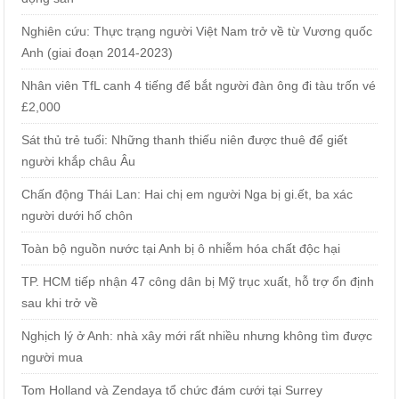
Nghiên cứu: Thực trạng người Việt Nam trở về từ Vương quốc
Anh (giai đoạn 2014-2023)
Nhân viên TfL canh 4 tiếng để bắt người đàn ông đi tàu trốn vé
£2,000
Sát thủ trẻ tuổi: Những thanh thiếu niên được thuê để giết
người khắp châu Âu
Chấn động Thái Lan: Hai chị em người Nga bị gi.ết, ba xác
người dưới hố chôn
Toàn bộ nguồn nước tại Anh bị ô nhiễm hóa chất độc hại
TP. HCM tiếp nhận 47 công dân bị Mỹ trục xuất, hỗ trợ ổn định
sau khi trở về
Nghịch lý ở Anh: nhà xây mới rất nhiều nhưng không tìm được
người mua
Tom Holland và Zendaya tổ chức đám cưới tại Surrey