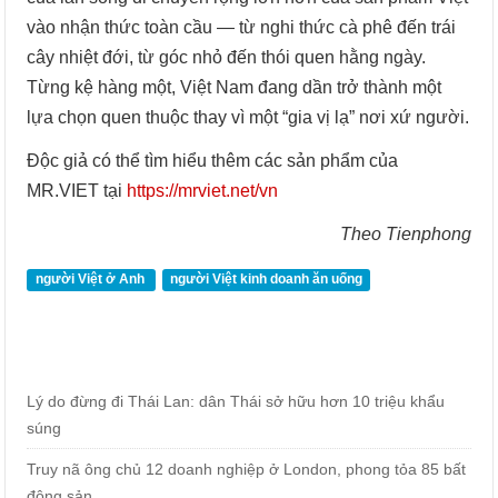
vào nhận thức toàn cầu — từ nghi thức cà phê đến trái
cây nhiệt đới, từ góc nhỏ đến thói quen hằng ngày.
Từng kệ hàng một, Việt Nam đang dần trở thành một
lựa chọn quen thuộc thay vì một “gia vị lạ” nơi xứ người.
Độc giả có thể tìm hiểu thêm các sản phẩm của
MR.VIET tại
https://mrviet.net/vn
Theo Tienphong
người Việt ở Anh
người Việt kinh doanh ăn uống
Lý do đừng đi Thái Lan: dân Thái sở hữu hơn 10 triệu khẩu
súng
Truy nã ông chủ 12 doanh nghiệp ở London, phong tỏa 85 bất
động sản