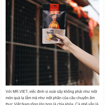
Với MR.VIET, việc định vị xoài sấy không phải như một
món quà lạ lẫm mà như một phần của câu chuyện ẩm
thực Việt Nam rộng lớn hơn là chìa khóa. Cà phê vẫn là