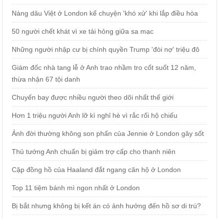
Nàng dâu Việt ở London kể chuyện 'khó xử' khi lắp điều hòa
50 người chết khát vì xe tải hỏng giữa sa mạc
Những người nhập cư bị chính quyền Trump 'đòi nợ' triệu đô
Giám đốc nhà tang lễ ở Anh trao nhầm tro cốt suốt 12 năm,
thừa nhận 67 tội danh
Chuyến bay được nhiều người theo dõi nhất thế giới
Hơn 1 triệu người Anh lỡ kì nghỉ hè vì rắc rối hộ chiếu
Ảnh đời thường không son phấn của Jennie ở London gây sốt
Thủ tướng Anh chuẩn bị giảm trợ cấp cho thanh niên
Cặp đồng hồ của Haaland đắt ngang căn hộ ở London
Top 11 tiệm bánh mì ngon nhất ở London
Bị bắt nhưng không bị kết án có ảnh hưởng đến hồ sơ di trú?