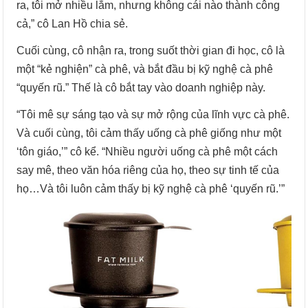
ra, tôi mở nhiều lắm, nhưng không cái nào thành công
cả,” cô Lan Hồ chia sẻ.
Cuối cùng, cô nhận ra, trong suốt thời gian đi học, cô là
một “kẻ nghiện” cà phê, và bắt đầu bị kỹ nghệ cà phê
“quyến rũ.” Thế là cô bắt tay vào doanh nghiệp này.
“Tôi mê sự sáng tạo và sự mở rộng của lĩnh vực cà phê.
Và cuối cùng, tôi cảm thấy uống cà phê giống như một
‘tôn giáo,’” cô kể. “Nhiều người uống cà phê một cách
say mê, theo văn hóa riêng của họ, theo sự tinh tế của
họ…Và tôi luôn cảm thấy bị kỹ nghệ cà phê ‘quyến rũ.’”