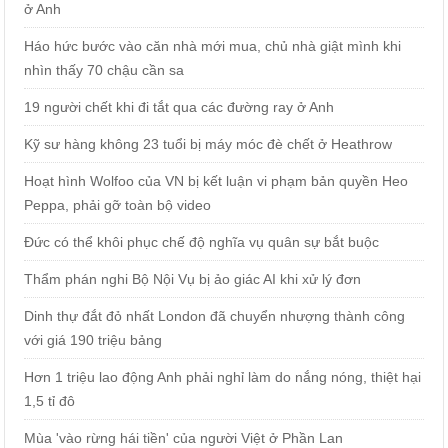
ở Anh
Háo hức bước vào căn nhà mới mua, chủ nhà giật mình khi
nhìn thấy 70 chậu cần sa
19 người chết khi đi tắt qua các đường ray ở Anh
Kỹ sư hàng không 23 tuổi bị máy móc đè chết ở Heathrow
Hoạt hình Wolfoo của VN bị kết luận vi phạm bản quyền Heo
Peppa, phải gỡ toàn bộ video
Đức có thể khôi phục chế độ nghĩa vụ quân sự bắt buộc
Thẩm phán nghi Bộ Nội Vụ bị ảo giác AI khi xử lý đơn
Dinh thự đắt đỏ nhất London đã chuyển nhượng thành công
với giá 190 triệu bảng
Hơn 1 triệu lao động Anh phải nghỉ làm do nắng nóng, thiệt hại
1,5 tỉ đô
Mùa 'vào rừng hái tiền' của người Việt ở Phần Lan