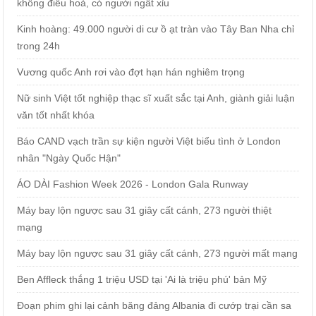
không điều hoà, có người ngất xỉu
Kinh hoàng: 49.000 người di cư ồ ạt tràn vào Tây Ban Nha chỉ
trong 24h
Vương quốc Anh rơi vào đợt hạn hán nghiêm trọng
Nữ sinh Việt tốt nghiệp thạc sĩ xuất sắc tại Anh, giành giải luận
văn tốt nhất khóa
Báo CAND vạch trần sự kiện người Việt biểu tình ở London
nhân "Ngày Quốc Hận"
ÁO DÀI Fashion Week 2026 - London Gala Runway
Máy bay lộn ngược sau 31 giây cất cánh, 273 người thiệt
mạng
Máy bay lộn ngược sau 31 giây cất cánh, 273 người mất mạng
Ben Affleck thắng 1 triệu USD tại 'Ai là triệu phú' bản Mỹ
Đoạn phim ghi lại cảnh băng đảng Albania đi cướp trại cần sa