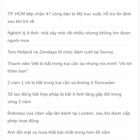
TP. HCM tiếp nhận 47 công dân bị Mỹ trục xuất, hỗ trợ ổn định
sau khi trở về
Nghịch lý ở Anh: nhà xây mới rất nhiều nhưng không tìm được
người mua
Tom Holland và Zendaya tổ chức đám cưới tại Surrey
Thanh niên Việt bị bắt trong trại cần sa nhưng nói mình "chỉ tới
thăm bạn"
2 nam 1 nữ bị bắt trong trại cần sa khủng ở Doncaster
Số lao động bất hợp pháp bị bắt ở Anh tăng gấp đôi trong
vòng 2 năm
Robotaxi của Uber sắp lăn bánh tại London, sau khi được cấp
phép hoạt động
Anh đối mặt vụ mùa thất bát nhất trong hơn 40 năm