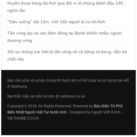
Huyền thoại bóng đá Anh qua đời vì di chứng đánh đầu 140
nghìn lần
"Siêu xuồng" dài 13m, chở 165 người di cư tới Anh
Tấn công lao xe vào đám đông tại Berlin khiến nhiều người
thương vong
Xót xa chàng trai Việt bị tấn công vô cớ bằng xà beng, dẫn tới
chết não
Bạn cần phải xin phép chúng tôi trước khi có thể copy và sử dụng bài viết
ở VietHome.
Mọi thắc mắc xin liên hệ info @ viethome.co.uk
Copyright © 2018. All Rights Reserved. Powered by
Báo Điện Tử Phổ
Biến Nhất Người Việt Tại Nước Anh
- Designed by Người Việt ở Anh -
VIETHOME.CO.UK.