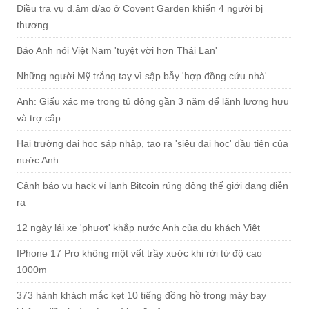
Điều tra vụ đ.âm d/ao ở Covent Garden khiến 4 người bị
thương
Báo Anh nói Việt Nam 'tuyệt vời hơn Thái Lan'
Những người Mỹ trắng tay vì sập bẫy 'hợp đồng cứu nhà'
Anh: Giấu xác mẹ trong tủ đông gần 3 năm để lãnh lương hưu
và trợ cấp
Hai trường đại học sáp nhập, tạo ra 'siêu đại học' đầu tiên của
nước Anh
Cảnh báo vụ hack ví lạnh Bitcoin rúng động thế giới đang diễn
ra
12 ngày lái xe 'phượt' khắp nước Anh của du khách Việt
IPhone 17 Pro không một vết trầy xước khi rời từ độ cao
1000m
373 hành khách mắc kẹt 10 tiếng đồng hồ trong máy bay