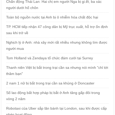
Chấn động Thái Lan: Hai chị em người Nga bị gi.ết, ba xác
người dưới hố chôn
Toàn bộ nguồn nước tại Anh bị ô nhiễm hóa chất độc hại
TP. HCM tiếp nhận 47 công dân bị Mỹ trục xuất, hỗ trợ ổn định
sau khi trở về
Nghịch lý ở Anh: nhà xây mới rất nhiều nhưng không tìm được
người mua
Tom Holland và Zendaya tổ chức đám cưới tại Surrey
Thanh niên Việt bị bắt trong trại cần sa nhưng nói mình "chỉ tới
thăm bạn"
2 nam 1 nữ bị bắt trong trại cần sa khủng ở Doncaster
Số lao động bất hợp pháp bị bắt ở Anh tăng gấp đôi trong
vòng 2 năm
Robotaxi của Uber sắp lăn bánh tại London, sau khi được cấp
phép hoạt động