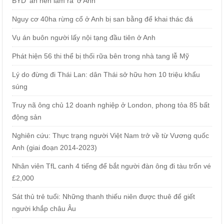
BYD 'ăn nên làm ra' ở Anh
Nguy cơ 40ha rừng cổ ở Anh bị san bằng để khai thác đá
Vụ án buôn người lấy nội tạng đầu tiên ở Anh
Phát hiện 56 thi thể bị thối rữa bên trong nhà tang lễ Mỹ
Lý do đừng đi Thái Lan: dân Thái sở hữu hơn 10 triệu khẩu
súng
Truy nã ông chủ 12 doanh nghiệp ở London, phong tỏa 85 bất
động sản
Nghiên cứu: Thực trạng người Việt Nam trở về từ Vương quốc
Anh (giai đoạn 2014-2023)
Nhân viên TfL canh 4 tiếng để bắt người đàn ông đi tàu trốn vé
£2,000
Sát thủ trẻ tuổi: Những thanh thiếu niên được thuê để giết
người khắp châu Âu