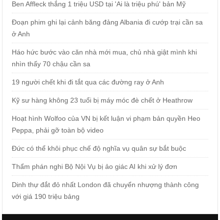
Ben Affleck thắng 1 triệu USD tại 'Ai là triệu phú' bản Mỹ
Đoạn phim ghi lại cảnh băng đảng Albania đi cướp trại cần sa
ở Anh
Háo hức bước vào căn nhà mới mua, chủ nhà giật mình khi
nhìn thấy 70 chậu cần sa
19 người chết khi đi tắt qua các đường ray ở Anh
Kỹ sư hàng không 23 tuổi bị máy móc đè chết ở Heathrow
Hoạt hình Wolfoo của VN bị kết luận vi phạm bản quyền Heo
Peppa, phải gỡ toàn bộ video
Đức có thể khôi phục chế độ nghĩa vụ quân sự bắt buộc
Thẩm phán nghi Bộ Nội Vụ bị ảo giác AI khi xử lý đơn
Dinh thự đắt đỏ nhất London đã chuyển nhượng thành công
với giá 190 triệu bảng