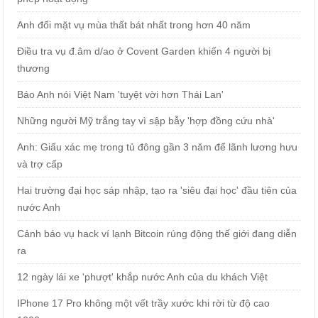
Anh đối mặt vụ mùa thất bát nhất trong hơn 40 năm
Điều tra vụ đ.âm d/ao ở Covent Garden khiến 4 người bị
thương
Báo Anh nói Việt Nam 'tuyệt vời hơn Thái Lan'
Những người Mỹ trắng tay vì sập bẫy 'hợp đồng cứu nhà'
Anh: Giấu xác mẹ trong tủ đông gần 3 năm để lãnh lương hưu
và trợ cấp
Hai trường đại học sáp nhập, tạo ra 'siêu đại học' đầu tiên của
nước Anh
Cảnh báo vụ hack ví lạnh Bitcoin rúng động thế giới đang diễn
ra
12 ngày lái xe 'phượt' khắp nước Anh của du khách Việt
IPhone 17 Pro không một vết trầy xước khi rời từ độ cao