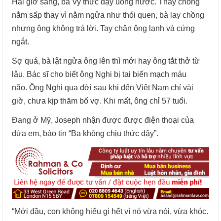
Hai giờ sáng, bà Vy thức dậy uống nước. Thấy chồng
nằm sấp thay vì nằm ngửa như thói quen, bà lay chồng
nhưng ông không trả lời. Tay chân ông lạnh và cứng
ngắt.
Sợ quá, bà lật ngửa ông lên thì mới hay ông tắt thở từ
lâu. Bác sĩ cho biết ông Nghi bị tai biến mạch máu
não. Ông Nghi qua đời sau khi đến Việt Nam chỉ vài
giờ, chưa kịp thăm bố vợ. Khi mất, ông chỉ 57 tuổi.
Đang ở Mỹ, Joseph nhận được được điện thoại của
đứa em, báo tin “Ba không chịu thức dậy”.
“Mới đầu, con không hiểu gì hết vì nó vừa nói, vừa khóc.