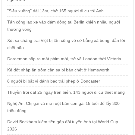
"Siêu xuồng" dài 13m, chở 165 người di cư tới Anh
Tấn công lao xe vào đám đông tại Berlin khiến nhiều người
thương vong
Xót xa chàng trai Việt bị tấn công vô cớ bằng xà beng, dẫn tới
chết não
Doraemon sắp ra mắt phim mới, trở về London thời Victoria
Kẻ đột nhập ăn trộm cần sa bị bắn chết ở Hemsworth
8 người bị bắt vì đánh bạc trái phép ở Doncaster
Thuyền trôi dạt 25 ngày trên biển, 143 người di cư thiệt mạng
Nghệ An: Chị gái và mẹ ruột bán con gái 15 tuổi để lấy 300
triệu đồng
David Beckham kiếm tiền gấp đôi tuyển Anh tại World Cup
2026