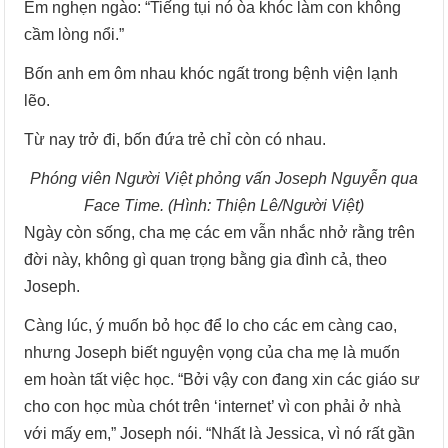
Em nghẹn ngào: “Tiếng tụi nó òa khóc làm con không
cầm lòng nổi.”
Bốn anh em ôm nhau khóc ngất trong bệnh viện lạnh
lẽo.
Từ nay trở đi, bốn đứa trẻ chỉ còn có nhau.
Phóng viên Người Việt phỏng vấn Joseph Nguyễn qua
Face Time. (Hình: Thiện Lê/Người Việt)
Ngày còn sống, cha mẹ các em vẫn nhắc nhở rằng trên
đời này, không gì quan trọng bằng gia đình cả, theo
Joseph.
Càng lúc, ý muốn bỏ học để lo cho các em càng cao,
nhưng Joseph biết nguyện vọng của cha mẹ là muốn
em hoàn tất việc học. “Bởi vậy con đang xin các giáo sư
cho con học mùa chót trên ‘internet’ vì con phải ở nhà
với mấy em,” Joseph nói. “Nhất là Jessica, vì nó rất gần