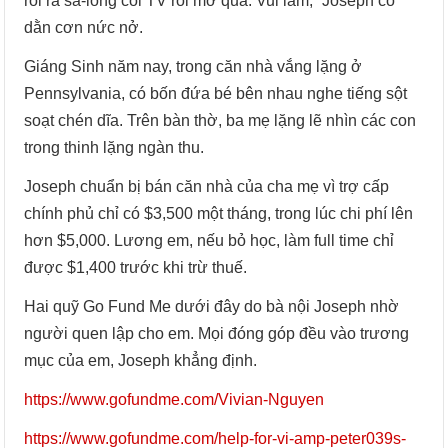
rồi ra sa-lông coi TV rồi mở quà. Vui lắm,” Joseph cố
dằn cơn nức nở.
Giáng Sinh năm nay, trong căn nhà vắng lặng ở
Pennsylvania, có bốn đứa bé bên nhau nghe tiếng sột
soạt chén dĩa. Trên bàn thờ, ba mẹ lặng lẽ nhìn các con
trong thinh lặng ngàn thu.
Joseph chuẩn bị bán căn nhà của cha mẹ vì trợ cấp
chính phủ chỉ có $3,500 một tháng, trong lúc chi phí lên
hơn $5,000. Lương em, nếu bỏ học, làm full time chỉ
được $1,400 trước khi trừ thuế.
Hai quỹ Go Fund Me dưới đây do bà nội Joseph nhờ
người quen lập cho em. Mọi đóng góp đều vào trương
mục của em, Joseph khẳng định.
https://www.gofundme.com/Vivian-Nguyen
https://www.gofundme.com/help-for-vi-amp-peter039s-