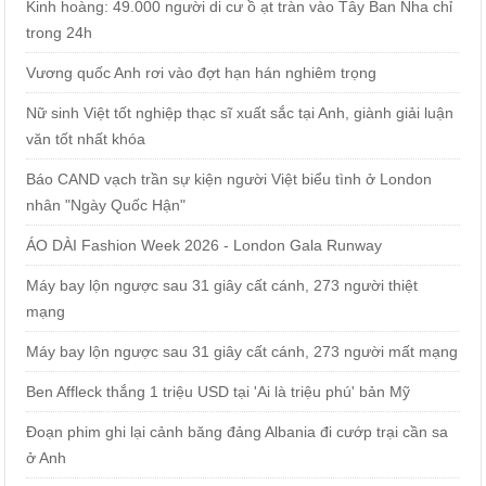
Kinh hoàng: 49.000 người di cư ồ ạt tràn vào Tây Ban Nha chỉ
trong 24h
Vương quốc Anh rơi vào đợt hạn hán nghiêm trọng
Nữ sinh Việt tốt nghiệp thạc sĩ xuất sắc tại Anh, giành giải luận
văn tốt nhất khóa
Báo CAND vạch trần sự kiện người Việt biểu tình ở London
nhân "Ngày Quốc Hận"
ÁO DÀI Fashion Week 2026 - London Gala Runway
Máy bay lộn ngược sau 31 giây cất cánh, 273 người thiệt
mạng
Máy bay lộn ngược sau 31 giây cất cánh, 273 người mất mạng
Ben Affleck thắng 1 triệu USD tại 'Ai là triệu phú' bản Mỹ
Đoạn phim ghi lại cảnh băng đảng Albania đi cướp trại cần sa
ở Anh