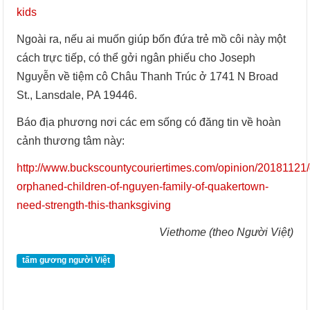
kids
Ngoài ra, nếu ai muốn giúp bốn đứa trẻ mồ côi này một
cách trực tiếp, có thể gởi ngân phiếu cho Joseph
Nguyễn về tiệm cô Châu Thanh Trúc ở 1741 N Broad
St., Lansdale, PA 19446.
Báo địa phương nơi các em sống có đăng tin về hoàn
cảnh thương tâm này:
http://www.buckscountycouriertimes.com/opinion/20181121/
orphaned-children-of-nguyen-family-of-quakertown-
need-strength-this-thanksgiving
Viethome (theo Người Việt)
tấm gương người Việt