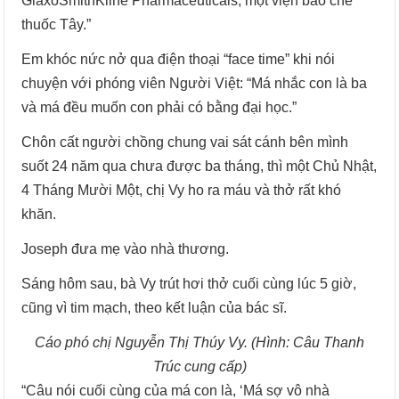
GlaxoSmithKline Pharmaceuticals, một viện bào chế
thuốc Tây.”
Em khóc nức nở qua điện thoại “face time” khi nói
chuyện với phóng viên Người Việt: “Má nhắc con là ba
và má đều muốn con phải có bằng đại học.”
Chôn cất người chồng chung vai sát cánh bên mình
suốt 24 năm qua chưa được ba tháng, thì một Chủ Nhật,
4 Tháng Mười Một, chị Vy ho ra máu và thở rất khó
khăn.
Joseph đưa mẹ vào nhà thương.
Sáng hôm sau, bà Vy trút hơi thở cuối cùng lúc 5 giờ,
cũng vì tim mạch, theo kết luận của bác sĩ.
Cáo phó chị Nguyễn Thị Thúy Vy. (Hình: Câu Thanh
Trúc cung cấp)
“Câu nói cuối cùng của má con là, ‘Má sợ vô nhà