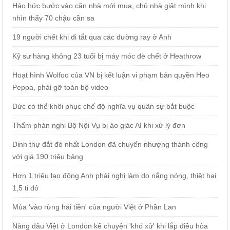
Háo hức bước vào căn nhà mới mua, chủ nhà giật mình khi
nhìn thấy 70 chậu cần sa
19 người chết khi đi tắt qua các đường ray ở Anh
Kỹ sư hàng không 23 tuổi bị máy móc đè chết ở Heathrow
Hoạt hình Wolfoo của VN bị kết luận vi phạm bản quyền Heo
Peppa, phải gỡ toàn bộ video
Đức có thể khôi phục chế độ nghĩa vụ quân sự bắt buộc
Thẩm phán nghi Bộ Nội Vụ bị ảo giác AI khi xử lý đơn
Dinh thự đắt đỏ nhất London đã chuyển nhượng thành công
với giá 190 triệu bảng
Hơn 1 triệu lao động Anh phải nghỉ làm do nắng nóng, thiệt hại
1,5 tỉ đô
Mùa 'vào rừng hái tiền' của người Việt ở Phần Lan
Nàng dâu Việt ở London kể chuyện 'khó xử' khi lắp điều hòa