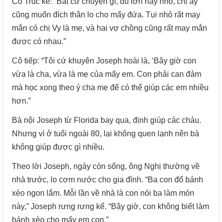
Cô Trúc kể: “Bất cứ chuyện gì, dù lớn hay nhỏ, chị ấy
cũng muốn đích thân lo cho mấy đứa. Tụi nhỏ rất may
mắn có chị Vy là mẹ, và hai vợ chồng cũng rất may mắn
được có nhau.”
Cô tiếp: “Tôi cứ khuyên Joseph hoài là, ‘Bây giờ con
vừa là cha, vừa là mẹ của mấy em. Con phải can đảm
mà học xong theo ý cha mẹ để có thể giúp các em nhiều
hơn.”
Bà nội Joseph từ Florida bay qua, định giúp các cháu.
Nhưng vì ở tuổi ngoài 80, lại không quen lạnh nên bà
không giúp được gì nhiều.
Theo lời Joseph, ngày còn sống, ông Nghị thường về
nhà trước, lo cơm nước cho gia đình. “Ba con đổ bánh
xèo ngon lắm. Mỗi lần về nhà là con nói ba làm món
này,” Joseph rưng rưng kể. “Bây giờ, con không biết làm
bánh xèo cho mấy em con.”