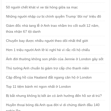
50 người chết khát vì xe tải hỏng giữa sa mạc
Những người nhập cư bị chính quyền Trump 'đòi nợ' triệu đô
Giám đốc nhà tang lễ ở Anh trao nhầm tro cốt suốt 12 năm,
thừa nhận 67 tội danh
Chuyến bay được nhiều người theo dõi nhất thế giới
Hơn 1 triệu người Anh lỡ kì nghỉ hè vì rắc rối hộ chiếu
Ảnh đời thường không son phấn của Jennie ở London gây sốt
Thủ tướng Anh chuẩn bị giảm trợ cấp cho thanh niên
Cặp đồng hồ của Haaland đắt ngang căn hộ ở London
Top 11 tiệm bánh mì ngon nhất ở London
Bị bắt nhưng không bị kết án có ảnh hưởng đến hồ sơ di trú?
Huyền thoại bóng đá Anh qua đời vì di chứng đánh đầu 140
nghìn lần