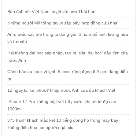
Báo Anh nói Việt Nam 'tuyệt vời hơn Thái Lan'
Những người Mỹ trắng tay vì sập bẫy 'hợp đồng cứu nhà'
Anh: Giấu xác mẹ trong tủ đông gần 3 năm để lãnh lương hưu
và trợ cấp
Hai trường đại học sáp nhập, tạo ra 'siêu đại học' đầu tiên của
nước Anh
Cảnh báo vụ hack ví lạnh Bitcoin rúng động thế giới đang diễn
ra
12 ngày lái xe 'phượt' khắp nước Anh của du khách Việt
IPhone 17 Pro không một vết trầy xước khi rời từ độ cao
1000m
373 hành khách mắc kẹt 10 tiếng đồng hồ trong máy bay
không điều hoà, có người ngất xỉu