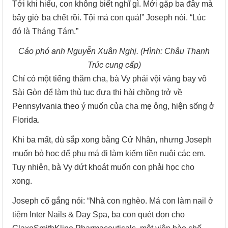
Tới khi hiểu, con không biết nghĩ gì. Mới gặp ba đây mà
bây giờ ba chết rồi. Tội má con quá!” Joseph nói. “Lúc
đó là Tháng Tám.”
Cáo phó anh Nguyễn Xuân Nghị. (Hình: Châu Thanh
Trúc cung cấp)
Chỉ có một tiếng thăm cha, bà Vy phải vội vàng bay vô
Sài Gòn để làm thủ tục đưa thi hài chồng trở về
Pennsylvania theo ý muốn của cha mẹ ông, hiện sống ở
Florida.
Khi ba mất, dù sắp xong bằng Cử Nhân, nhưng Joseph
muốn bỏ học để phụ má đi làm kiếm tiền nuôi các em.
Tuy nhiên, bà Vy dứt khoát muốn con phải học cho
xong.
Joseph cố gắng nói: “Nhà con nghèo. Má con làm nail ở
tiệm Inter Nails & Day Spa, ba con quét dọn cho