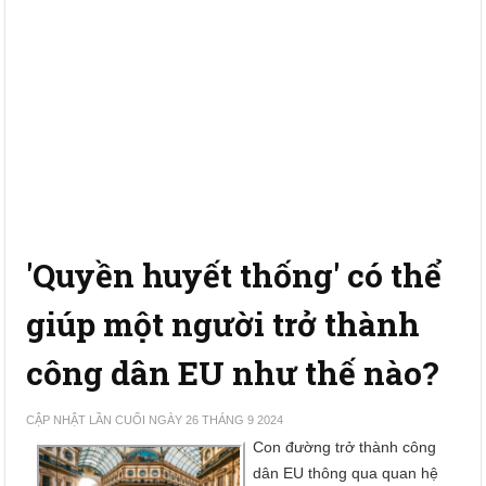
'Quyền huyết thống' có thể
giúp một người trở thành
công dân EU như thế nào?
CẬP NHẬT LẦN CUỐI NGÀY 26 THÁNG 9 2024
Con đường trở thành công
dân EU thông qua quan hệ