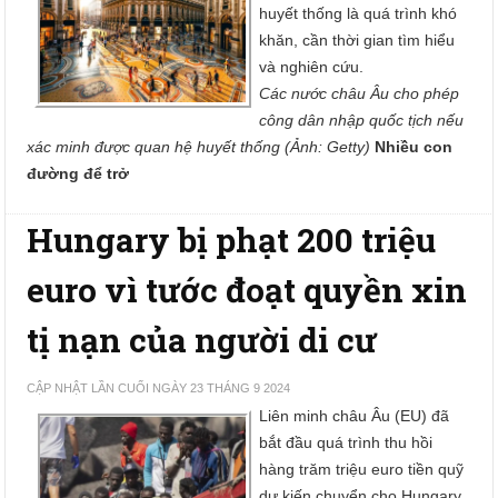
huyết thống là quá trình khó
khăn, cần thời gian tìm hiểu
và nghiên cứu.
Các nước châu Âu cho phép
công dân nhập quốc tịch nếu
xác minh được quan hệ huyết thống (Ảnh: Getty)
Nhiều con
đường để trở
Hungary bị phạt 200 triệu
euro vì tước đoạt quyền xin
tị nạn của người di cư
CẬP NHẬT LẦN CUỐI NGÀY 23 THÁNG 9 2024
Liên minh châu Âu (EU) đã
bắt đầu quá trình thu hồi
hàng trăm triệu euro tiền quỹ
dự kiến chuyển cho Hungary