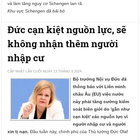
và làm tăng nguy cơ Schengen tan rã.
Khu vực Schengen đã bãi bỏ
Đức cạn kiệt nguồn lực, sẽ
không nhận thêm người
nhập cư
CẬP NHẬT LẦN CUỐI NGÀY 13 THÁNG 9 2024
Bộ trưởng Nội vụ Đức đã
thông báo với Liên minh
châu Âu (EU) việc nước
này phải tăng cường kiểm
soát biên giới do 'gần như
cạn kiệt' các nguồn lực vì
người nhập cư và người
xin tị nạn.
Đầu tuần này, chính phủ của Thủ tướng Đức Olaf