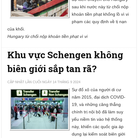
sau khi nước này từ chối nộp
khoản tiền phạt khổng lồ vì vi
phạm các quy định về tị nạn
của khối.
Hungary từ chối nộp khoản tiền phạt vì vi
Khu vực Schengen không
biên giới sắp tan rã?
CẬP NHẬT LẦN CUỐI NGÀY 14 THÁNG 9 2024
Sự đổ xô của người di cư
năm 2015, đại dịch COVID-
19, và những căng thẳng
chính trị nội bộ đã làm suy
yếu niềm tin vào hệ thống
này, khiến các quốc gia áp
dụng lại kiểm soát biên giới