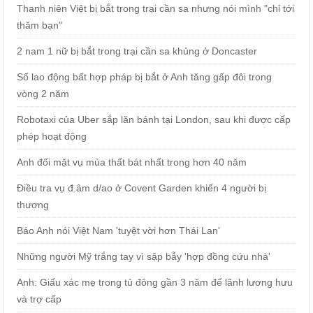
Thanh niên Việt bị bắt trong trại cần sa nhưng nói mình "chỉ tới
thăm bạn"
2 nam 1 nữ bị bắt trong trại cần sa khủng ở Doncaster
Số lao động bất hợp pháp bị bắt ở Anh tăng gấp đôi trong
vòng 2 năm
Robotaxi của Uber sắp lăn bánh tại London, sau khi được cấp
phép hoạt động
Anh đối mặt vụ mùa thất bát nhất trong hơn 40 năm
Điều tra vụ đ.âm d/ao ở Covent Garden khiến 4 người bị
thương
Báo Anh nói Việt Nam 'tuyệt vời hơn Thái Lan'
Những người Mỹ trắng tay vì sập bẫy 'hợp đồng cứu nhà'
Anh: Giấu xác mẹ trong tủ đông gần 3 năm để lãnh lương hưu
và trợ cấp