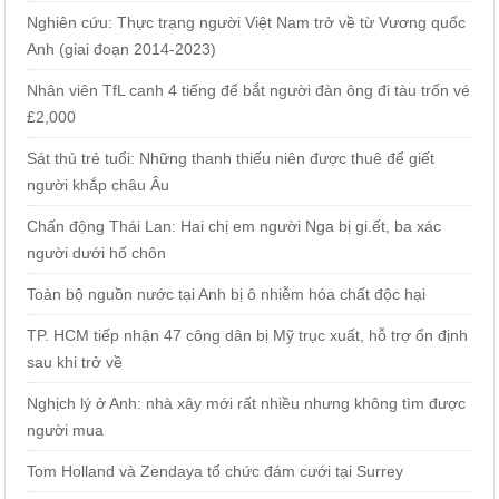
Nghiên cứu: Thực trạng người Việt Nam trở về từ Vương quốc
Anh (giai đoạn 2014-2023)
Nhân viên TfL canh 4 tiếng để bắt người đàn ông đi tàu trốn vé
£2,000
Sát thủ trẻ tuổi: Những thanh thiếu niên được thuê để giết
người khắp châu Âu
Chấn động Thái Lan: Hai chị em người Nga bị gi.ết, ba xác
người dưới hố chôn
Toàn bộ nguồn nước tại Anh bị ô nhiễm hóa chất độc hại
TP. HCM tiếp nhận 47 công dân bị Mỹ trục xuất, hỗ trợ ổn định
sau khi trở về
Nghịch lý ở Anh: nhà xây mới rất nhiều nhưng không tìm được
người mua
Tom Holland và Zendaya tổ chức đám cưới tại Surrey