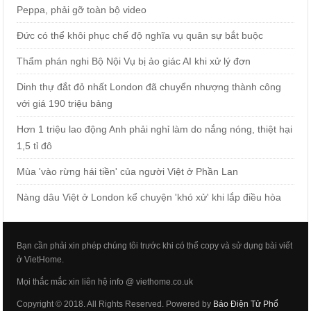
Peppa, phải gỡ toàn bộ video
Đức có thể khôi phục chế độ nghĩa vụ quân sự bắt buộc
Thẩm phán nghi Bộ Nội Vụ bị ảo giác AI khi xử lý đơn
Dinh thự đắt đỏ nhất London đã chuyển nhượng thành công
với giá 190 triệu bảng
Hơn 1 triệu lao động Anh phải nghỉ làm do nắng nóng, thiệt hại
1,5 tỉ đô
Mùa 'vào rừng hái tiền' của người Việt ở Phần Lan
Nàng dâu Việt ở London kể chuyện 'khó xử' khi lắp điều hòa
Bạn cần phải xin phép chúng tôi trước khi có thể copy và sử dụng bài viết
ở VietHome.
Mọi thắc mắc xin liên hệ info @ viethome.co.uk
Copyright © 2018. All Rights Reserved. Powered by
Báo Điện Tử Phổ