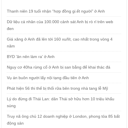
Thanh niên 19 tuổi nhận “hợp đồng gi.ết người" ở Anh
Dữ liệu cá nhân của 100.000 cảnh sát Anh bị rò rỉ trên web
đen
Giá xăng ở Anh đã lên tới 160 xu/lít, cao nhất trong vòng 4
năm
BYD 'ăn nên làm ra' ở Anh
Nguy cơ 40ha rừng cổ ở Anh bị san bằng để khai thác đá
Vụ án buôn người lấy nội tạng đầu tiên ở Anh
Phát hiện 56 thi thể bị thối rữa bên trong nhà tang lễ Mỹ
Lý do đừng đi Thái Lan: dân Thái sở hữu hơn 10 triệu khẩu
súng
Truy nã ông chủ 12 doanh nghiệp ở London, phong tỏa 85 bất
động sản