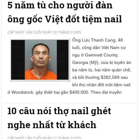
5 năm tù cho người đàn
ông gốc Việt đốt tiệm nail
CẬP NHẬT LẦN CUỐI NGÀY 18 THÁNG 9 2025
Ông Lưu Thanh Cang, 48
tuổi, công dân Việt Nam cư
ngụ ở Gwinnett County,
Georgia (Mỹ), vừa bị tuyên án
ba năm tù, hai năm quản chế,
và bồi thường $382,589 sau
khi thú nhận đốt một tiệm nail
ở Woodstock, gây thiệt hại gần $400,000. Theo đài truyền
10 câu nói thợ nail ghét
nghe nhất từ khách
CẬP NHẬT LẦN CUỐI NGÀY 17 THÁNG 9 2025