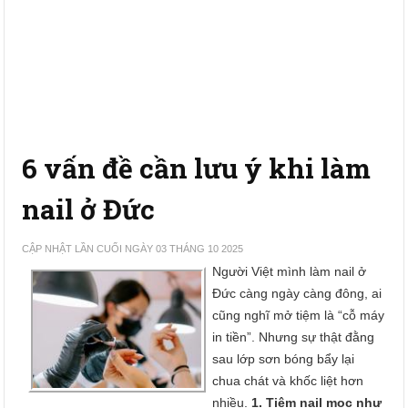
6 vấn đề cần lưu ý khi làm
nail ở Đức
CẬP NHẬT LẦN CUỐI NGÀY 03 THÁNG 10 2025
Người Việt mình làm nail ở
Đức càng ngày càng đông, ai
cũng nghĩ mở tiệm là “cỗ máy
in tiền”. Nhưng sự thật đằng
sau lớp sơn bóng bẩy lại
chua chát và khốc liệt hơn
nhiều.
1. Tiệm nail mọc như