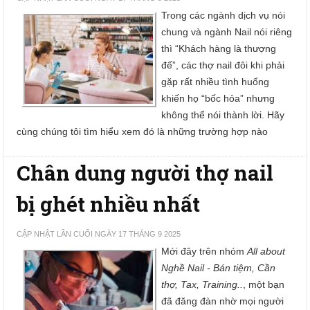
Trong các ngành dịch vụ nói
chung và ngành Nail nói riêng
thì “Khách hàng là thượng
đế”, các thợ nail đôi khi phải
gặp rất nhiều tình huống
khiến họ “bốc hỏa” nhưng
không thể nói thành lời. Hãy
cùng chúng tôi tìm hiểu xem đó là những trường hợp nào
Chân dung người thợ nail
bị ghét nhiều nhất
CẬP NHẬT LẦN CUỐI NGÀY 17 THÁNG 9 2025
Mới đây trên nhóm
All about
Nghề Nail - Bán tiệm, Cần
thợ, Tax, Training..
, một bạn
đã đăng đàn nhờ mọi người