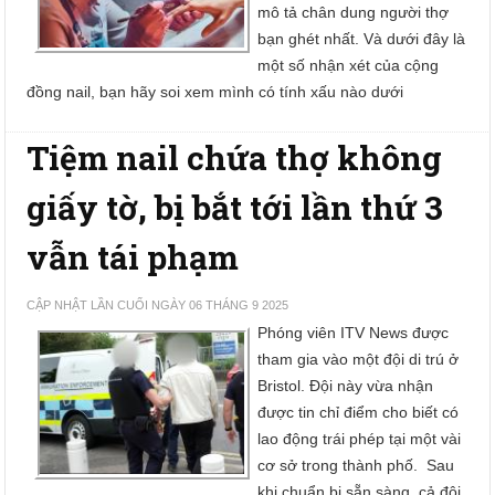
mô tả chân dung người thợ
bạn ghét nhất. Và dưới đây là
một số nhận xét của cộng
đồng nail, bạn hãy soi xem mình có tính xấu nào dưới
Tiệm nail chứa thợ không
giấy tờ, bị bắt tới lần thứ 3
vẫn tái phạm
CẬP NHẬT LẦN CUỐI NGÀY 06 THÁNG 9 2025
Phóng viên ITV News được
tham gia vào một đội di trú ở
Bristol. Đội này vừa nhận
được tin chỉ điểm cho biết có
lao động trái phép tại một vài
cơ sở trong thành phố. Sau
khi chuẩn bị sẵn sàng, cả đội