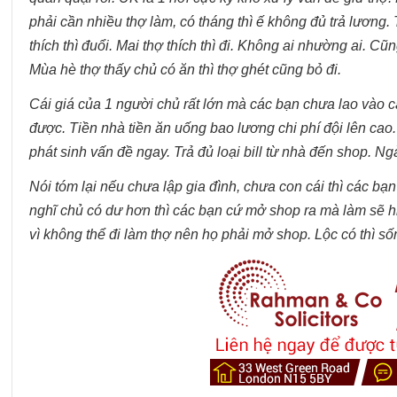
phải cần nhiều thợ làm, có tháng thì ế không đủ trả lươn
thích thì đuổi. Mai thợ thích thì đi. Không ai nhường ai. C
Mùa hè thợ thấy chủ có ăn thì thợ ghét cũng bỏ đi.
Cái giá của 1 người chủ rất lớn mà các bạn chưa lao vào 
được. Tiền nhà tiền ăn uống bao lương chi phí đội lên ca
phát sinh vấn đề ngay. Trả đủ loại bill từ nhà đến shop. Ng
Nói tóm lại nếu chưa lập gia đình, chưa con cái thì các b
nghĩ chủ có dư hơn thì các bạn cứ mở shop ra mà làm sẽ 
vì không thể đi làm thợ nên họ phải mở shop. Lộc có thì 