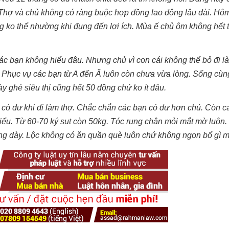
g. Thợ và chủ không có ràng buộc hợp đồng lao động lâu dài. Hô
ũng ko thể nhường khi đụng đến lợi ích. Mùa ế chủ ôm không hết t
các bạn không hiểu đâu. Nhưng chủ vì con cái không thể bỏ đi l
o. Phục vụ các bạn từ A đến Ă luôn còn chưa vừa lòng. Sống cùn
ày ghé siêu thị cũng hết 50 đồng chứ ko ít đâu.
ạn có dư khi đi làm thợ. Chắc chắn các bạn có dư hơn chủ. Còn 
hiểu. Từ 60-70 ký sụt còn 50kg. Tóc rụng chân mỏi mắt mờ luôn
sống dày. Lộc không có ăn quần què luôn chứ không ngon bổ gì m