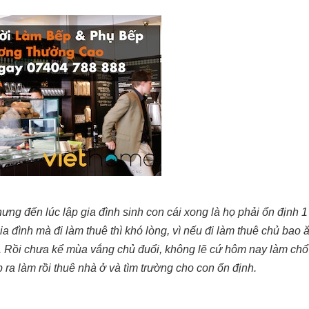
Nhưng đến lúc lập gia đình sinh con cái xong là họ phải ổn định 
a đình mà đi làm thuê thì khó lòng, vì nếu đi làm thuê chủ bao
hổ. Rồi chưa kể mùa vắng chủ đuổi, không lẽ cứ hôm nay làm ch
ra làm rồi thuê nhà ở và tìm trường cho con ổn định.