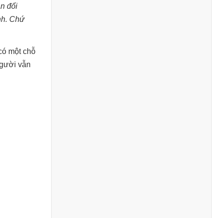
n đổi
ịnh. Chứ
có một chỗ
người vẫn