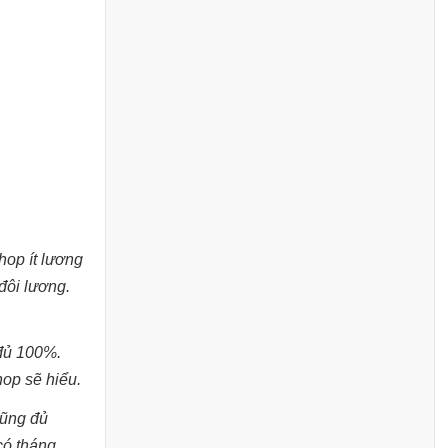
hop ít lương
đôi lương.
 đủ 100%.
hop sẽ hiểu.
cũng đủ
có tháng