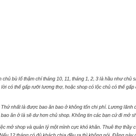
chủ bù lổ thậm chí tháng 10, 11, tháng 1, 2, 3 là hầu như chủ s
ời có thể gấp rưỡi lương thợ, hoặc shop có lộc chủ có thể gấp 
ất. Thứ nhất là được bao ăn bao ở không tốn chi phí. Lương lãnh
àm bao ăn ở là sẽ dư hơn chủ shop. Không tin các bạn cứ đi mở s
 việc mở shop và quản lý một mình cực khó khăn. Thuê thợ thầy 
. Nếu 12 tháng có đủ khách chia đều ra thì không nói. Đằng này 