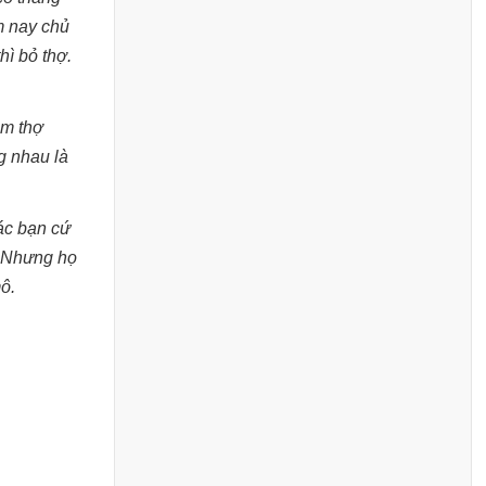
m nay chủ
hì bỏ thợ.
àm thợ
g nhau là
các bạn cứ
. Nhưng họ
ô.