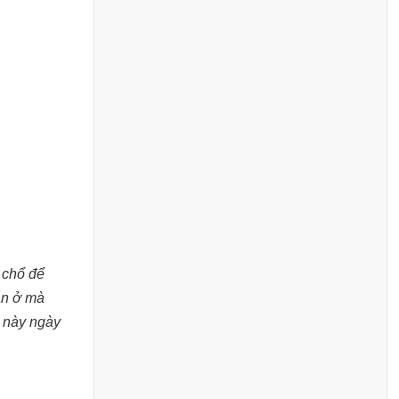
1 chổ để
 ăn ở mà
ổ này ngày