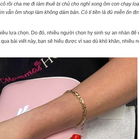
ô rồi cha mẹ đi làm thuê bị chủ cho nghỉ xong ôm con chạy loạ
ế ẩm vẫn ôm shop làm không dám bán. Có tí tiền là đủ miễn ổn đ
hiều lựa chọn. Do đó, nhiều người chọn hy sinh sự an nhàn để 
g qua bài viết này, bạn sẽ hiểu được vì sao dù khó khăn, nhiều 