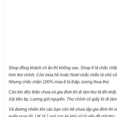
Shop đông khách có ăn thì không sao. Shop ế là chắc chắn 
hơn thợ chính. Còn mùa hè hoặc Noel chắc chắn là chủ có l
Nhưng chắc chắn 100% mùa ế là thấp, lương thua thợ.
Còn khi độc thân chưa có gia đình thì đi làm thợ là tốt nh
Xài tiền tip. Lương giữ nguyên. Thợ chính có giấy tờ đi l
Và đương nhiên khi các bạn còn trẻ chưa lập gia đình thì
quằn quại rồi. UK là 1 nơi cực kỳ khó xử lý vấn đề giữ thợ