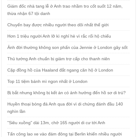
Giám đốc nhà tang lễ ở Anh trao nhầm tro cốt suốt 12 năm,
thừa nhận 67 tội danh
Chuyến bay được nhiều người theo dõi nhất thế giới
Hơn 1 triệu người Anh lỡ kì nghỉ hè vì rắc rối hộ chiếu
Ảnh đời thường không son phấn của Jennie ở London gây sốt
Thủ tướng Anh chuẩn bị giảm trợ cấp cho thanh niên
Cặp đồng hồ của Haaland đắt ngang căn hộ ở London
Top 11 tiệm bánh mì ngon nhất ở London
Bị bắt nhưng không bị kết án có ảnh hưởng đến hồ sơ di trú?
Huyền thoại bóng đá Anh qua đời vì di chứng đánh đầu 140
nghìn lần
"Siêu xuồng" dài 13m, chở 165 người di cư tới Anh
Tấn công lao xe vào đám đông tại Berlin khiến nhiều người