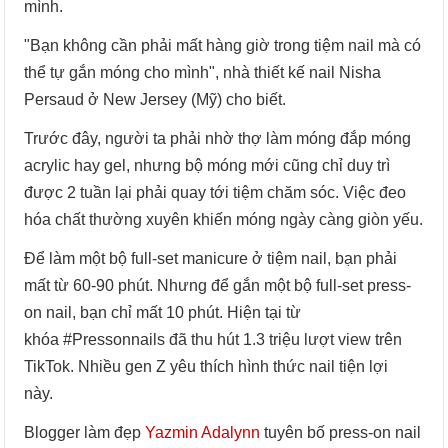
mình.
"Bạn không cần phải mất hàng giờ trong tiệm nail mà có
thể tự gắn móng cho mình", nhà thiết kế nail Nisha
Persaud ở New Jersey (Mỹ) cho biết.
Trước đây, người ta phải nhờ thợ làm móng đắp móng
acrylic hay gel, nhưng bộ móng mới cũng chỉ duy trì
được 2 tuần lại phải quay tới tiệm chăm sóc. Việc đeo
hóa chất thường xuyên khiến móng ngày càng giòn yếu.
Để làm một bộ full-set manicure ở tiệm nail, bạn phải
mất từ 60-90 phút. Nhưng để gắn một bộ full-set press-
on nail, bạn chỉ mất 10 phút. Hiện tại từ
khóa #Pressonnails đã thu hút 1.3 triệu lượt view trên
TikTok. Nhiều gen Z yêu thích hình thức nail tiện lợi
này.
Blogger làm đẹp
Yazmin Adalynn
tuyên bố press-on nail