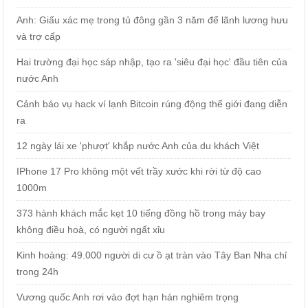
Anh: Giấu xác mẹ trong tủ đông gần 3 năm để lãnh lương hưu
và trợ cấp
Hai trường đại học sáp nhập, tạo ra 'siêu đại học' đầu tiên của
nước Anh
Cảnh báo vụ hack ví lạnh Bitcoin rúng động thế giới đang diễn
ra
12 ngày lái xe 'phượt' khắp nước Anh của du khách Việt
IPhone 17 Pro không một vết trầy xước khi rời từ độ cao
1000m
373 hành khách mắc kẹt 10 tiếng đồng hồ trong máy bay
không điều hoà, có người ngất xỉu
Kinh hoàng: 49.000 người di cư ồ ạt tràn vào Tây Ban Nha chỉ
trong 24h
Vương quốc Anh rơi vào đợt hạn hán nghiêm trọng