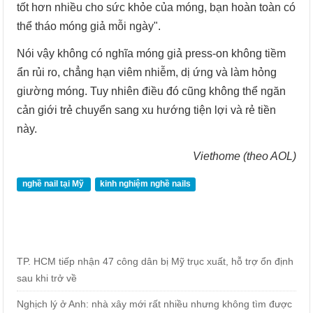
tốt hơn nhiều cho sức khỏe của móng, bạn hoàn toàn có
thể tháo móng giả mỗi ngày".
Nói vậy không có nghĩa móng giả press-on không tiềm
ẩn rủi ro, chẳng hạn viêm nhiễm, dị ứng và làm hỏng
giường móng. Tuy nhiên điều đó cũng không thể ngăn
cản giới trẻ chuyển sang xu hướng tiện lợi và rẻ tiền
này.
Viethome (theo AOL)
nghề nail tại Mỹ
kinh nghiệm nghề nails
TP. HCM tiếp nhận 47 công dân bị Mỹ trục xuất, hỗ trợ ổn định
sau khi trở về
Nghịch lý ở Anh: nhà xây mới rất nhiều nhưng không tìm được