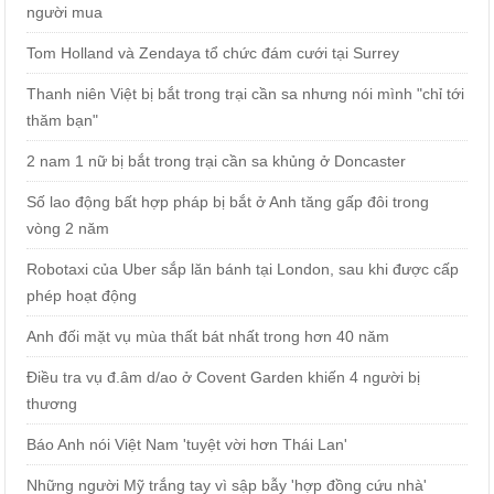
người mua
Tom Holland và Zendaya tổ chức đám cưới tại Surrey
Thanh niên Việt bị bắt trong trại cần sa nhưng nói mình "chỉ tới
thăm bạn"
2 nam 1 nữ bị bắt trong trại cần sa khủng ở Doncaster
Số lao động bất hợp pháp bị bắt ở Anh tăng gấp đôi trong
vòng 2 năm
Robotaxi của Uber sắp lăn bánh tại London, sau khi được cấp
phép hoạt động
Anh đối mặt vụ mùa thất bát nhất trong hơn 40 năm
Điều tra vụ đ.âm d/ao ở Covent Garden khiến 4 người bị
thương
Báo Anh nói Việt Nam 'tuyệt vời hơn Thái Lan'
Những người Mỹ trắng tay vì sập bẫy 'hợp đồng cứu nhà'