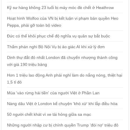
Kỹ sư hàng không 23 tuổi bị máy móc đè chết ở Heathrow
Hoạt hình Wolfoo của VN bị kết luận vi phạm bản quyền Heo
Peppa, phải gỡ toàn bộ video
Đức có thể khôi phục chế độ nghĩa vụ quân sự bắt buộc
Thẩm phán nghi Bộ Nội Vụ bị ảo giác AI khi xử lý đơn
Dinh thự đắt đỏ nhất London đã chuyển nhượng thành công
với giá 190 triệu bảng
Hơn 1 triệu lao động Anh phải nghỉ làm do nắng nóng, thiệt hại
1,5 tỉ đô
Mùa 'vào rừng hái tiền' của người Việt ở Phần Lan
Nàng dâu Việt ở London kể chuyện 'khó xử' khi lắp điều hòa
50 người chết khát vì xe tải hỏng giữa sa mạc
Những người nhập cư bị chính quyền Trump 'đòi nợ' triệu đô