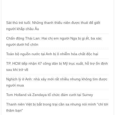
Sát thủ trẻ tuổi: Những thanh thiếu niên được thuê để giết
người khắp châu Âu
Chấn động Thái Lan: Hai chị em người Nga bị gi.ết, ba xác
người dưới hố chôn
Toàn bộ nguồn nước tại Anh bị ô nhiễm hóa chất độc hại
TP. HCM tiếp nhận 47 công dân bị Mỹ trục xuất, hỗ trợ ổn định
sau khi trở về
Nghịch lý ở Anh: nhà xây mới rất nhiều nhưng không tìm được
người mua
Tom Holland và Zendaya tổ chức đám cưới tại Surrey
Thanh niên Việt bị bắt trong trại cần sa nhưng nói mình "chỉ tới
thăm bạn"