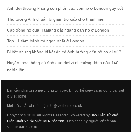
Ảnh đời thường không son phấn của Jennie ở London gây sốt
Thủ tướng Anh chuẩn bị giảm trợ cấp cho thanh niên
Cặp đồng hồ của Haaland đắt ngang căn hộ ở London
Top 11 tiệm bánh mì ngon nhất ở London
Bị bắt nhưng không bị kết án có ảnh hưởng đến hồ sơ di trú?
Huyền thoại bóng đá Anh qua đời vì di chứng đánh đầu 140
nghìn lần
Bạn cần phải xin phép chúng tôi trước khi có thể copy và sử dụng bài viết
ở VietHome.
Mọi thắc mắc xin liên hệ info @ viethome.co.uk
Copyright © 2018. All Rights Reserved. Powered by
Báo Điện Tử Phổ
Biến Nhất Người Việt Tại Nước Anh
- Designed by Người Việt ở Anh -
VIETHOME.CO.UK.