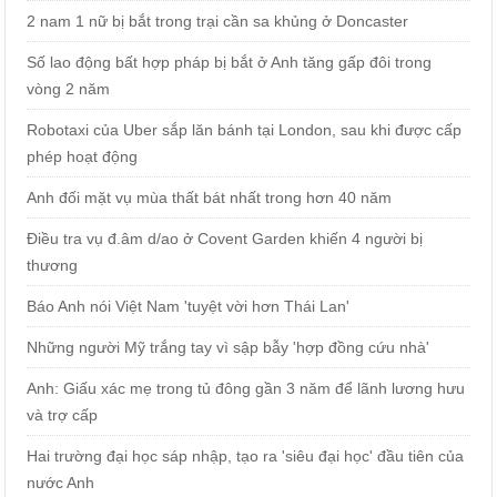
2 nam 1 nữ bị bắt trong trại cần sa khủng ở Doncaster
Số lao động bất hợp pháp bị bắt ở Anh tăng gấp đôi trong
vòng 2 năm
Robotaxi của Uber sắp lăn bánh tại London, sau khi được cấp
phép hoạt động
Anh đối mặt vụ mùa thất bát nhất trong hơn 40 năm
Điều tra vụ đ.âm d/ao ở Covent Garden khiến 4 người bị
thương
Báo Anh nói Việt Nam 'tuyệt vời hơn Thái Lan'
Những người Mỹ trắng tay vì sập bẫy 'hợp đồng cứu nhà'
Anh: Giấu xác mẹ trong tủ đông gần 3 năm để lãnh lương hưu
và trợ cấp
Hai trường đại học sáp nhập, tạo ra 'siêu đại học' đầu tiên của
nước Anh