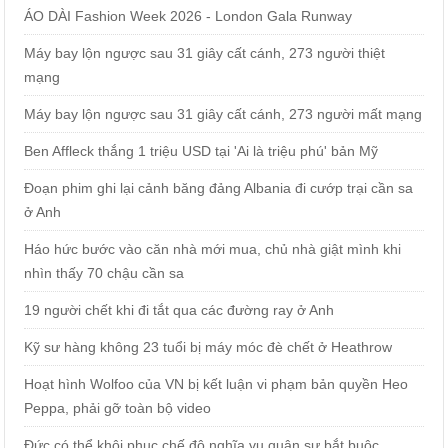
ÁO DÀI Fashion Week 2026 - London Gala Runway
Máy bay lộn ngược sau 31 giây cất cánh, 273 người thiệt
mạng
Máy bay lộn ngược sau 31 giây cất cánh, 273 người mất mạng
Ben Affleck thắng 1 triệu USD tại 'Ai là triệu phú' bản Mỹ
Đoạn phim ghi lại cảnh băng đảng Albania đi cướp trại cần sa
ở Anh
Háo hức bước vào căn nhà mới mua, chủ nhà giật mình khi
nhìn thấy 70 chậu cần sa
19 người chết khi đi tắt qua các đường ray ở Anh
Kỹ sư hàng không 23 tuổi bị máy móc đè chết ở Heathrow
Hoạt hình Wolfoo của VN bị kết luận vi phạm bản quyền Heo
Peppa, phải gỡ toàn bộ video
Đức có thể khôi phục chế độ nghĩa vụ quân sự bắt buộc