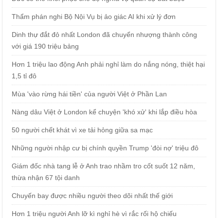
Thẩm phán nghi Bộ Nội Vụ bị ảo giác AI khi xử lý đơn
Dinh thự đắt đỏ nhất London đã chuyển nhượng thành công
với giá 190 triệu bảng
Hơn 1 triệu lao động Anh phải nghỉ làm do nắng nóng, thiệt hại
1,5 tỉ đô
Mùa 'vào rừng hái tiền' của người Việt ở Phần Lan
Nàng dâu Việt ở London kể chuyện 'khó xử' khi lắp điều hòa
50 người chết khát vì xe tải hỏng giữa sa mạc
Những người nhập cư bị chính quyền Trump 'đòi nợ' triệu đô
Giám đốc nhà tang lễ ở Anh trao nhầm tro cốt suốt 12 năm,
thừa nhận 67 tội danh
Chuyến bay được nhiều người theo dõi nhất thế giới
Hơn 1 triệu người Anh lỡ kì nghỉ hè vì rắc rối hộ chiếu