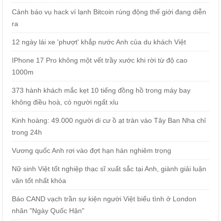
Cảnh báo vụ hack ví lạnh Bitcoin rúng động thế giới đang diễn
ra
12 ngày lái xe 'phượt' khắp nước Anh của du khách Việt
IPhone 17 Pro không một vết trầy xước khi rời từ độ cao
1000m
373 hành khách mắc kẹt 10 tiếng đồng hồ trong máy bay
không điều hoà, có người ngất xỉu
Kinh hoàng: 49.000 người di cư ồ ạt tràn vào Tây Ban Nha chỉ
trong 24h
Vương quốc Anh rơi vào đợt hạn hán nghiêm trọng
Nữ sinh Việt tốt nghiệp thạc sĩ xuất sắc tại Anh, giành giải luận
văn tốt nhất khóa
Báo CAND vạch trần sự kiện người Việt biểu tình ở London
nhân "Ngày Quốc Hận"