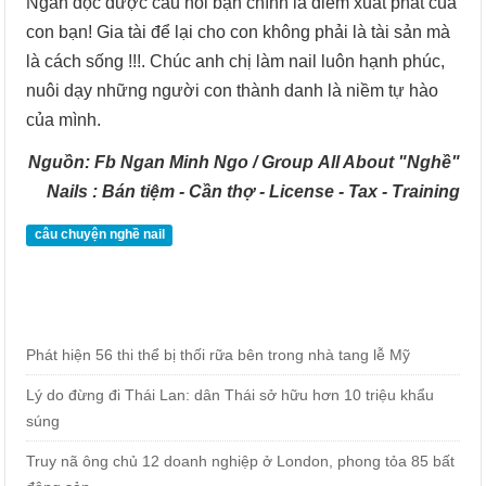
Ngân đọc được câu nói bạn chính là điểm xuất phát của
con bạn! Gia tài để lại cho con không phải là tài sản mà
là cách sống !!!. Chúc anh chị làm nail luôn hạnh phúc,
nuôi dạy những người con thành danh là niềm tự hào
của mình.
Nguồn: Fb Ngan Minh Ngo / Group All About "Nghề"
Nails : Bán tiệm - Cần thợ - License - Tax - Training
câu chuyện nghề nail
Phát hiện 56 thi thể bị thối rữa bên trong nhà tang lễ Mỹ
Lý do đừng đi Thái Lan: dân Thái sở hữu hơn 10 triệu khẩu
súng
Truy nã ông chủ 12 doanh nghiệp ở London, phong tỏa 85 bất