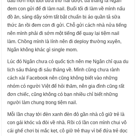
đầu hơn một tuổi đứa thứ hai được ba tháng là Ngân
đem con gửi để đi làm nail. Buổi tối đi làm về mình nấu
đồ ăn, sáng dậy sớm tất bật chuẩn bị áo quần tả sữa
thức ăn rồi đem con đi gửi. Chỗ gửi cách nhà nửa tiếng
nên mình phải đi sớm một tiếng để quay lại tiệm nail
làm. Chồng mình là lính nên đi deploy thường xuyên,
Ngân không khác gì single mom.
Lúc đó Ngân chưa có quốc tịch nên mẹ Ngân chỉ qua du
lịch sáu tháng đi sáu tháng về. Mình cũng chưa rành
cách xài Facebook nên cũng không biết vào những
nhóm có người Việt để hỏi thăm, nên gia đình cũng rất
đơn chiếc, cũng không có bạn nhiều chỉ biết những
người làm chung trong tiệm nail.
Mỗi lần chạy tới đèn xanh đèn đỏ gần nhà cô giữ trẻ là
con gái khóc và đòi về nhà. Rồi có lần con mình chui vô
cái ghế chơi bị mắc kẹt, cô giữ trẻ thay vì bế đứa trẻ dọc