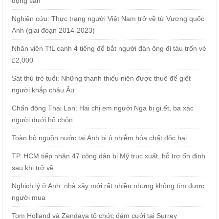
động sản
Nghiên cứu: Thực trạng người Việt Nam trở về từ Vương quốc
Anh (giai đoạn 2014-2023)
Nhân viên TfL canh 4 tiếng để bắt người đàn ông đi tàu trốn vé
£2,000
Sát thủ trẻ tuổi: Những thanh thiếu niên được thuê để giết
người khắp châu Âu
Chấn động Thái Lan: Hai chị em người Nga bị gi.ết, ba xác
người dưới hố chôn
Toàn bộ nguồn nước tại Anh bị ô nhiễm hóa chất độc hại
TP. HCM tiếp nhận 47 công dân bị Mỹ trục xuất, hỗ trợ ổn định
sau khi trở về
Nghịch lý ở Anh: nhà xây mới rất nhiều nhưng không tìm được
người mua
Tom Holland và Zendaya tổ chức đám cưới tại Surrey