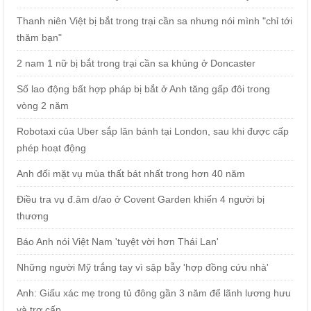
Thanh niên Việt bị bắt trong trại cần sa nhưng nói mình "chỉ tới
thăm bạn"
2 nam 1 nữ bị bắt trong trại cần sa khủng ở Doncaster
Số lao động bất hợp pháp bị bắt ở Anh tăng gấp đôi trong
vòng 2 năm
Robotaxi của Uber sắp lăn bánh tại London, sau khi được cấp
phép hoạt động
Anh đối mặt vụ mùa thất bát nhất trong hơn 40 năm
Điều tra vụ đ.âm d/ao ở Covent Garden khiến 4 người bị
thương
Báo Anh nói Việt Nam 'tuyệt vời hơn Thái Lan'
Những người Mỹ trắng tay vì sập bẫy 'hợp đồng cứu nhà'
Anh: Giấu xác mẹ trong tủ đông gần 3 năm để lãnh lương hưu
và trợ cấp