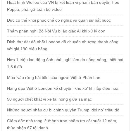
Hoạt hình Wolfoo của VN bị kết luận vi phạm bản quyền Heo
Peppa, phải gỡ toàn bộ video
Đức có thể khôi phục chế độ nghĩa vụ quân sự bắt buộc
Thẩm phán nghi Bộ Nội Vụ bị ảo giác AI khi xử lý đơn
Dinh thự đắt đỏ nhất London đã chuyển nhượng thành công
với giá 190 triệu bảng
Hơn 1 triệu lao động Anh phải nghỉ làm do nắng nóng, thiệt hại
1,5 tỉ đô
Mùa 'vào rừng hái tiền' của người Việt ở Phần Lan
Nàng dâu Việt ở London kể chuyện 'khó xử' khi lắp điều hòa
50 người chết khát vì xe tải hỏng giữa sa mạc
Những người nhập cư bị chính quyền Trump 'đòi nợ' triệu đô
Giám đốc nhà tang lễ ở Anh trao nhầm tro cốt suốt 12 năm,
thừa nhận 67 tội danh