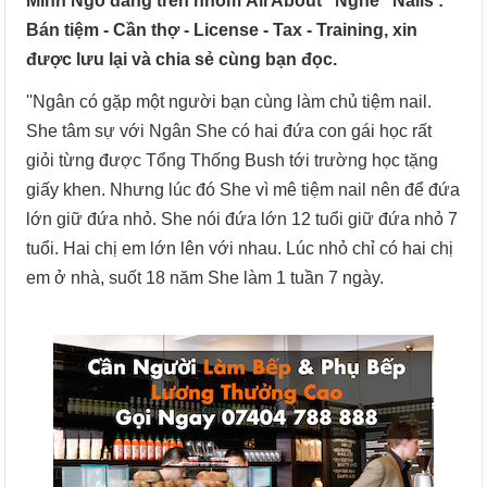
Minh Ngo đăng trên nhóm All About "Nghề" Nails :
Bán tiệm - Cần thợ - License - Tax - Training, xin
được lưu lại và chia sẻ cùng bạn đọc.
''Ngân có gặp một người bạn cùng làm chủ tiệm nail.
She tâm sự với Ngân She có hai đứa con gái học rất
giỏi từng được Tổng Thống Bush tới trường học tặng
giấy khen. Nhưng lúc đó She vì mê tiệm nail nên để đứa
lớn giữ đứa nhỏ. She nói đứa lớn 12 tuổi giữ đứa nhỏ 7
tuổi. Hai chị em lớn lên với nhau. Lúc nhỏ chỉ có hai chị
em ở nhà, suốt 18 năm She làm 1 tuần 7 ngày.