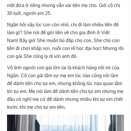
một đứa ở riêng nhưng vẫn xài tiền mẹ cho. Giờ cô chị
30 tuổi, người em 25.
Ngân hỏi vậy lúc con còn nhỏ, chị đi làm nhiều tiền để
làm gì? She nói để gửi tiền về cho gia đình ở Việt
Nam! Bây giờ She muốn bù đắp cho con, She cho con
tiền đi chơi khắp nơi, nuôi con rể học đại học! Nhưng rồi
con gái She cũng ly dị với anh đó.
Vô tình người con gái lớn lại là khách hàng nối mi của
Ngân. Cô con gái tâm sự mẹ em lúc nào cũng nói làm
để dành tiền cho tụi em, nhưng không lúc nào quan tâm
tới tụi em. Mẹ nói làm để dành tiền cho tụi em nhưng mẹ
đâu có nghĩ mẹ cứ để dành nhưng nhiều khi tụi em chết
trước khi mẹ cho tụi em tiền.