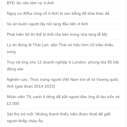
BYD 'ăn nên làm ra' ở Anh
Nguy cơ 40ha rừng cổ ở Anh bị san bằng để khai thác đá
Vụ án buôn người lấy nội tạng đầu tiên ở Anh
Phát hiện 56 thi thể bị thối rữa bên trong nhà tang lễ Mỹ
Lý do đừng đi Thái Lan: dân Thái sở hữu hơn 10 triệu khẩu
súng
Truy nã ông chủ 12 doanh nghiệp ở London, phong tỏa 85 bất
động sản
Nghiên cứu: Thực trạng người Việt Nam trở về từ Vương quốc
Anh (giai đoạn 2014-2023)
Nhân viên TfL canh 4 tiếng để bắt người đàn ông đi tàu trốn vé
£2,000
Sát thủ trẻ tuổi: Những thanh thiếu niên được thuê để giết
người khắp châu Âu