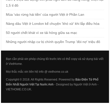
1,5 tỉ đô
Mùa 'vào rừng hái tiền' của người Việt ở Phần Lan
Nàng dâu Việt ở London kể chuyện 'khó xử' khi lắp điều hòa
50 người chết khát vì xe tải hỏng giữa sa mạc
Những người nhập cư bị chính quyền Trump 'đòi nợ' triệu đô
Bạn cần phải xin phép chúng tôi trước khi có thể copy và sử dụng bài viết
ở VietHome.
Mọi thắc mắc xin liên hệ info @ viethome.co.uk
Copyright © 2018. All Rights Reserved. Powered by
Báo Điện Tử Phổ
Biến Nhất Người Việt Tại Nước Anh
- Designed by Người Việt ở Anh -
VIETHOME.CO.UK.