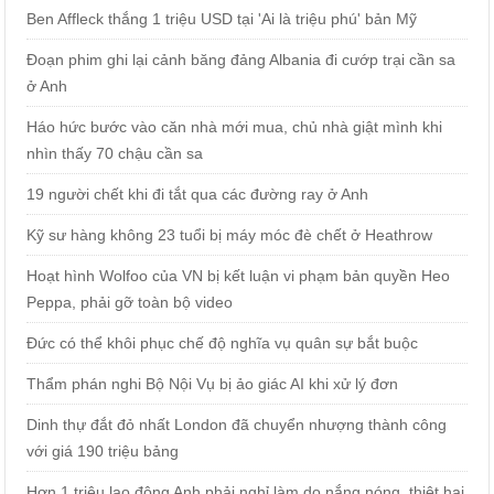
Ben Affleck thắng 1 triệu USD tại 'Ai là triệu phú' bản Mỹ
Đoạn phim ghi lại cảnh băng đảng Albania đi cướp trại cần sa
ở Anh
Háo hức bước vào căn nhà mới mua, chủ nhà giật mình khi
nhìn thấy 70 chậu cần sa
19 người chết khi đi tắt qua các đường ray ở Anh
Kỹ sư hàng không 23 tuổi bị máy móc đè chết ở Heathrow
Hoạt hình Wolfoo của VN bị kết luận vi phạm bản quyền Heo
Peppa, phải gỡ toàn bộ video
Đức có thể khôi phục chế độ nghĩa vụ quân sự bắt buộc
Thẩm phán nghi Bộ Nội Vụ bị ảo giác AI khi xử lý đơn
Dinh thự đắt đỏ nhất London đã chuyển nhượng thành công
với giá 190 triệu bảng
Hơn 1 triệu lao động Anh phải nghỉ làm do nắng nóng, thiệt hại