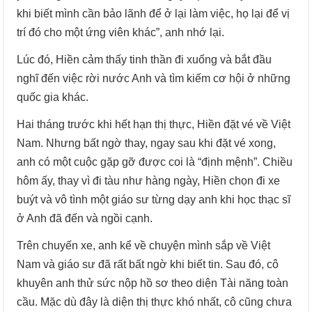
khi biết mình cần bảo lãnh để ở lại làm việc, họ lại để vị
trí đó cho một ứng viên khác”, anh nhớ lại.
Lúc đó, Hiền cảm thấy tinh thần đi xuống và bắt đầu
nghĩ đến việc rời nước Anh và tìm kiếm cơ hội ở những
quốc gia khác.
Hai tháng trước khi hết hạn thị thực, Hiền đặt vé về Việt
Nam. Nhưng bất ngờ thay, ngay sau khi đặt vé xong,
anh có một cuộc gặp gỡ được coi là “định mệnh”. Chiều
hôm ấy, thay vì đi tàu như hàng ngày, Hiền chọn đi xe
buýt và vô tình một giáo sư từng dạy anh khi học thạc sĩ
ở Anh đã đến và ngồi cạnh.
Trên chuyến xe, anh kể về chuyện mình sắp về Việt
Nam và giáo sư đã rất bất ngờ khi biết tin. Sau đó, cô
khuyên anh thử sức nộp hồ sơ theo diện Tài năng toàn
cầu. Mặc dù đây là diện thị thực khó nhất, cô cũng chưa