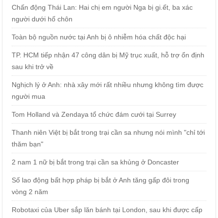
Chấn động Thái Lan: Hai chị em người Nga bị gi.ết, ba xác
người dưới hố chôn
Toàn bộ nguồn nước tại Anh bị ô nhiễm hóa chất độc hại
TP. HCM tiếp nhận 47 công dân bị Mỹ trục xuất, hỗ trợ ổn định
sau khi trở về
Nghịch lý ở Anh: nhà xây mới rất nhiều nhưng không tìm được
người mua
Tom Holland và Zendaya tổ chức đám cưới tại Surrey
Thanh niên Việt bị bắt trong trại cần sa nhưng nói mình "chỉ tới
thăm bạn"
2 nam 1 nữ bị bắt trong trại cần sa khủng ở Doncaster
Số lao động bất hợp pháp bị bắt ở Anh tăng gấp đôi trong
vòng 2 năm
Robotaxi của Uber sắp lăn bánh tại London, sau khi được cấp