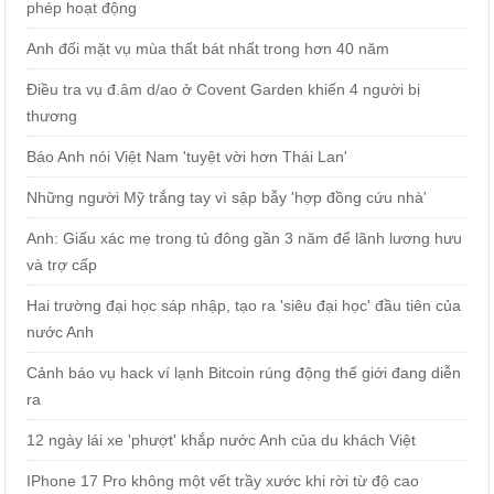
phép hoạt động
Anh đối mặt vụ mùa thất bát nhất trong hơn 40 năm
Điều tra vụ đ.âm d/ao ở Covent Garden khiến 4 người bị
thương
Báo Anh nói Việt Nam 'tuyệt vời hơn Thái Lan'
Những người Mỹ trắng tay vì sập bẫy 'hợp đồng cứu nhà'
Anh: Giấu xác mẹ trong tủ đông gần 3 năm để lãnh lương hưu
và trợ cấp
Hai trường đại học sáp nhập, tạo ra 'siêu đại học' đầu tiên của
nước Anh
Cảnh báo vụ hack ví lạnh Bitcoin rúng động thế giới đang diễn
ra
12 ngày lái xe 'phượt' khắp nước Anh của du khách Việt
IPhone 17 Pro không một vết trầy xước khi rời từ độ cao