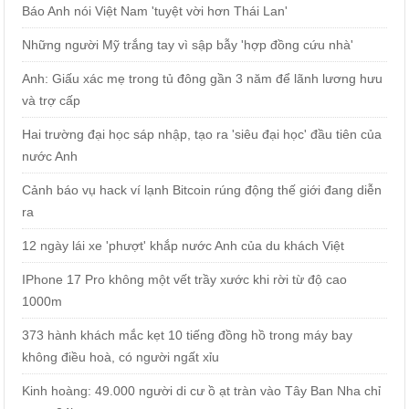
Báo Anh nói Việt Nam 'tuyệt vời hơn Thái Lan'
Những người Mỹ trắng tay vì sập bẫy 'hợp đồng cứu nhà'
Anh: Giấu xác mẹ trong tủ đông gần 3 năm để lãnh lương hưu
và trợ cấp
Hai trường đại học sáp nhập, tạo ra 'siêu đại học' đầu tiên của
nước Anh
Cảnh báo vụ hack ví lạnh Bitcoin rúng động thế giới đang diễn
ra
12 ngày lái xe 'phượt' khắp nước Anh của du khách Việt
IPhone 17 Pro không một vết trầy xước khi rời từ độ cao
1000m
373 hành khách mắc kẹt 10 tiếng đồng hồ trong máy bay
không điều hoà, có người ngất xỉu
Kinh hoàng: 49.000 người di cư ồ ạt tràn vào Tây Ban Nha chỉ