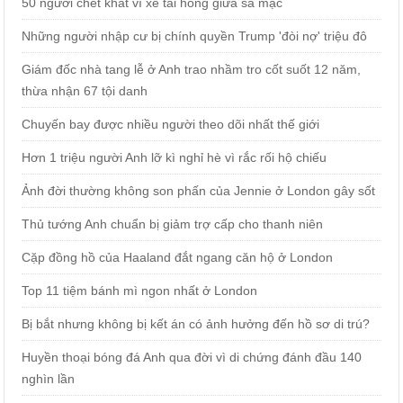
50 người chết khát vì xe tải hỏng giữa sa mạc
Những người nhập cư bị chính quyền Trump 'đòi nợ' triệu đô
Giám đốc nhà tang lễ ở Anh trao nhầm tro cốt suốt 12 năm,
thừa nhận 67 tội danh
Chuyến bay được nhiều người theo dõi nhất thế giới
Hơn 1 triệu người Anh lỡ kì nghỉ hè vì rắc rối hộ chiếu
Ảnh đời thường không son phấn của Jennie ở London gây sốt
Thủ tướng Anh chuẩn bị giảm trợ cấp cho thanh niên
Cặp đồng hồ của Haaland đắt ngang căn hộ ở London
Top 11 tiệm bánh mì ngon nhất ở London
Bị bắt nhưng không bị kết án có ảnh hưởng đến hồ sơ di trú?
Huyền thoại bóng đá Anh qua đời vì di chứng đánh đầu 140
nghìn lần