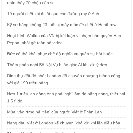
nhìn thấy 70 chậu cần sa
19 người chết khi đi tắt qua các đường ray ở Anh
Kỹ sư hàng không 23 tuổi bị máy móc đè chết ở Heathrow
Hoạt hình Wolfoo của VN bị kết luận vi phạm bản quyền Heo
Peppa, phải gỡ toàn bộ video
Đức có thể khôi phục chế độ nghĩa vụ quân sự bắt buộc
Thẩm phán nghi Bộ Nội Vụ bị ảo giác AI khi xử lý đơn
Dinh thự đắt đỏ nhất London đã chuyển nhượng thành công
với giá 190 triệu bảng
Hơn 1 triệu lao động Anh phải nghỉ làm do nắng nóng, thiệt hại
1,5 tỉ đô
Mùa 'vào rừng hái tiền' của người Việt ở Phần Lan
Nàng dâu Việt ở London kể chuyện 'khó xử' khi lắp điều hòa