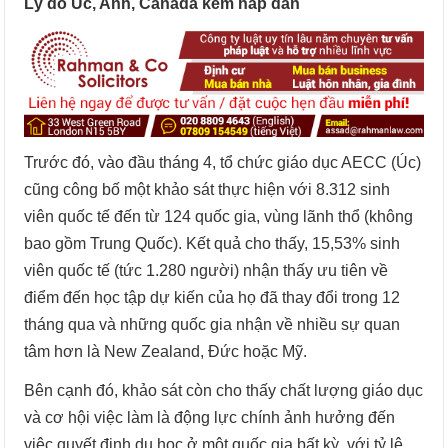
Lý do Úc, Anh, Canada kém hấp dẫn
Trước đó, vào đầu tháng 4, tổ chức giáo dục AECC (Úc)
cũng công bố một khảo sát thực hiện với 8.312 sinh
viên quốc tế đến từ 124 quốc gia, vùng lãnh thổ (không
bao gồm Trung Quốc). Kết quả cho thấy, 15,53% sinh
viên quốc tế (tức 1.280 người) nhận thấy ưu tiên về
điểm đến học tập dự kiến của họ đã thay đổi trong 12
tháng qua và những quốc gia nhận về nhiều sự quan
tâm hơn là New Zealand, Đức hoặc Mỹ.
Bên cạnh đó, khảo sát còn cho thấy chất lượng giáo dục
và cơ hội việc làm là động lực chính ảnh hưởng đến
việc quyết định du học ở một quốc gia bất kỳ, với tỷ lệ