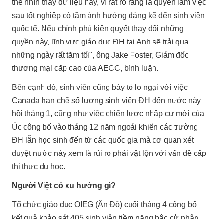
thể nhìn thấy dữ liệu này, vì rất rõ ràng là quyền làm việc
sau tốt nghiệp có tầm ảnh hưởng đáng kể đến sinh viên
quốc tế. Nếu chính phủ kiên quyết thay đổi những
quyền này, lĩnh vực giáo dục ĐH tại Anh sẽ trải qua
những ngày rất tăm tối", ông Jake Foster, Giám đốc
thương mại cấp cao của AECC, bình luận.
Bên cạnh đó, sinh viên cũng bày tỏ lo ngại với việc
Canada hạn chế số lượng sinh viên ĐH đến nước này
hồi tháng 1, cũng như việc chiến lược nhập cư mới của
Úc công bố vào tháng 12 năm ngoái khiến các trường
ĐH lẫn học sinh đến từ các quốc gia mà cơ quan xét
duyệt nước này xem là rủi ro phải vật lộn với vấn đề cấp
thị thực du học.
Người Việt có xu hướng gì?
Tổ chức giáo dục OIEG (Ấn Độ) cuối tháng 4 công bố
kết quả khảo sát 405 sinh viên tiềm năng bậc cử nhân