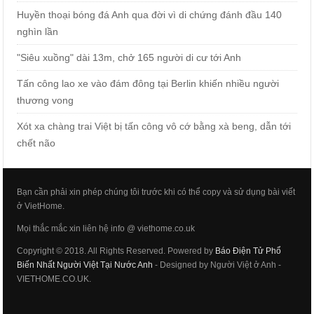
Huyền thoại bóng đá Anh qua đời vì di chứng đánh đầu 140
nghìn lần
"Siêu xuồng" dài 13m, chở 165 người di cư tới Anh
Tấn công lao xe vào đám đông tại Berlin khiến nhiều người
thương vong
Xót xa chàng trai Việt bị tấn công vô cớ bằng xà beng, dẫn tới
chết não
Bạn cần phải xin phép chúng tôi trước khi có thể copy và sử dụng bài viết
ở VietHome.
Mọi thắc mắc xin liên hệ info @ viethome.co.uk
Copyright © 2018. All Rights Reserved. Powered by
Báo Điện Tử Phổ
Biến Nhất Người Việt Tại Nước Anh
- Designed by Người Việt ở Anh -
VIETHOME.CO.UK.