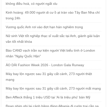
không điều hoà, có người ngất xỉu
Kinh hoàng: 49.000 người di cư ồ ạt tràn vào Tây Ban Nha chỉ
trong 24h
Vương quốc Anh rơi vào đợt hạn hán nghiêm trọng
Nữ sinh Việt tốt nghiệp thạc sĩ xuất sắc tại Anh, giành giải luận
văn tốt nhất khóa
Báo CAND vạch trần sự kiện người Việt biểu tình ở London
nhân "Ngày Quốc Hận"
ÁO DÀI Fashion Week 2026 - London Gala Runway
Máy bay lộn ngược sau 31 giây cất cánh, 273 người thiệt
mạng
Máy bay lộn ngược sau 31 giây cất cánh, 273 người mất mạng
Ben Affleck thắng 1 triệu USD tại 'Ai là triệu phú' bản Mỹ
Đoạn phim ghi lại cảnh băng đảng Albania đi cướp trại cần sa