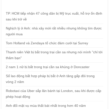
TP. HCM tiếp nhận 47 công dân bị Mỹ trục xuất, hỗ trợ ổn định
sau khi trở về
Nghịch lý ở Anh: nhà xây mới rất nhiều nhưng không tìm được
người mua
Tom Holland và Zendaya tổ chức đám cưới tại Surrey
Thanh niên Việt bị bắt trong trại cần sa nhưng nói mình "chỉ tới
thăm bạn"
2 nam 1 nữ bị bắt trong trại cần sa khủng ở Doncaster
Số lao động bất hợp pháp bị bắt ở Anh tăng gấp đôi trong
vòng 2 năm
Robotaxi của Uber sắp lăn bánh tại London, sau khi được cấp
phép hoạt động
Anh đối mặt vụ mùa thất bát nhất trong hơn 40 năm