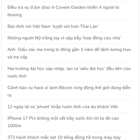
Điều tra vụ đ.âm d/ao ở Covent Garden khiến 4 người bị
thương
Báo Anh nói Việt Nam 'tuyệt vời hơn Thái Lan'
Những người Mỹ trắng tay vì sập bẫy 'hợp đồng cứu nhà'
Anh: Giấu xác mẹ trong tủ đông gần 3 năm để lãnh lương hưu
và trợ cấp
Hai trường đại học sáp nhập, tạo ra 'siêu đại học' đầu tiên của
nước Anh
Cảnh báo vụ hack ví lạnh Bitcoin rúng động thế giới đang diễn
ra
12 ngày lái xe 'phượt' khắp nước Anh của du khách Việt
IPhone 17 Pro không một vết trầy xước khi rời từ độ cao
1000m
373 hành khách mắc kẹt 10 tiếng đồng hồ trong máy bay