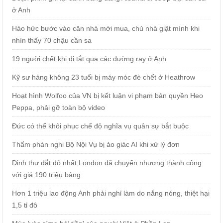
ở Anh
Háo hức bước vào căn nhà mới mua, chủ nhà giật mình khi
nhìn thấy 70 chậu cần sa
19 người chết khi đi tắt qua các đường ray ở Anh
Kỹ sư hàng không 23 tuổi bị máy móc đè chết ở Heathrow
Hoạt hình Wolfoo của VN bị kết luận vi phạm bản quyền Heo
Peppa, phải gỡ toàn bộ video
Đức có thể khôi phục chế độ nghĩa vụ quân sự bắt buộc
Thẩm phán nghi Bộ Nội Vụ bị ảo giác AI khi xử lý đơn
Dinh thự đắt đỏ nhất London đã chuyển nhượng thành công
với giá 190 triệu bảng
Hơn 1 triệu lao động Anh phải nghỉ làm do nắng nóng, thiệt hại
1,5 tỉ đô