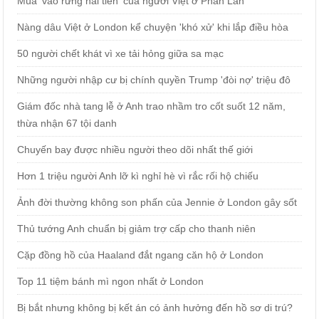
Mùa 'vào rừng hái tiền' của người Việt ở Phần Lan
Nàng dâu Việt ở London kể chuyện 'khó xử' khi lắp điều hòa
50 người chết khát vì xe tải hỏng giữa sa mạc
Những người nhập cư bị chính quyền Trump 'đòi nợ' triệu đô
Giám đốc nhà tang lễ ở Anh trao nhầm tro cốt suốt 12 năm,
thừa nhận 67 tội danh
Chuyến bay được nhiều người theo dõi nhất thế giới
Hơn 1 triệu người Anh lỡ kì nghỉ hè vì rắc rối hộ chiếu
Ảnh đời thường không son phấn của Jennie ở London gây sốt
Thủ tướng Anh chuẩn bị giảm trợ cấp cho thanh niên
Cặp đồng hồ của Haaland đắt ngang căn hộ ở London
Top 11 tiệm bánh mì ngon nhất ở London
Bị bắt nhưng không bị kết án có ảnh hưởng đến hồ sơ di trú?