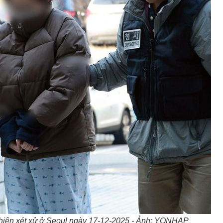
 phiên xét xử ở Seoul ngày 17-12-2025 - Ảnh: YONHAP