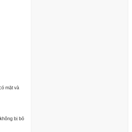
 có mặt và
 không bị bỏ