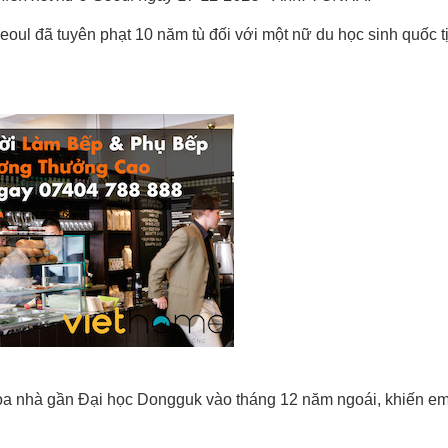
oul đã tuyên phạt 10 năm tù đối với một nữ du học sinh quốc tị
t tòa nhà gần Đại học Dongguk vào tháng 12 năm ngoái, khiến em