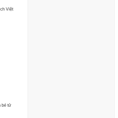
ch Việt
 bé tử