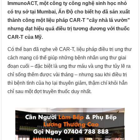
ImmunoACT, một công ty công nghệ sinh học nhỏ
có trụ sở tại Mumbai, Ấn Độ cho biết họ đã sản xuất
thành công một liệu pháp CAR-T "cây nhà lá vườn"
nhưng đạt hiệu quả điều trị tương đương với thuốc
CAR-T của Mỹ.
Có thể bạn đã nghe về CAR-T, liệu pháp điều trị ung thư
cách mạng có thể giúp những bệnh nhân ung thư giai
đoạn cuối – đặc biệt là ung thư máu và ung thư tủy lẽ ra
chỉ sống thêm được vài tháng – nhưng sau khi điều trị
thì bệnh tình của họ lại thuyên giảm, thậm chí khỏi hẳn
chỉ sau một đợt truyền thuốc duy nhất.