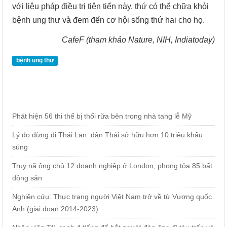
với liệu pháp điều trị tiên tiến này, thứ có thể chữa khỏi
bệnh ung thư và đem đến cơ hội sống thứ hai cho họ.
CafeF (tham khảo Nature, NIH, Indiatoday)
bệnh ung thư
Phát hiện 56 thi thể bị thối rữa bên trong nhà tang lễ Mỹ
Lý do đừng đi Thái Lan: dân Thái sở hữu hơn 10 triệu khẩu
súng
Truy nã ông chủ 12 doanh nghiệp ở London, phong tỏa 85 bất
động sản
Nghiên cứu: Thực trạng người Việt Nam trở về từ Vương quốc
Anh (giai đoạn 2014-2023)