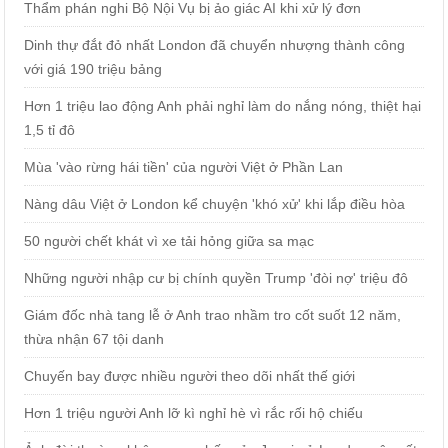
Thẩm phán nghi Bộ Nội Vụ bị ảo giác AI khi xử lý đơn
Dinh thự đắt đỏ nhất London đã chuyển nhượng thành công
với giá 190 triệu bảng
Hơn 1 triệu lao động Anh phải nghỉ làm do nắng nóng, thiệt hại
1,5 tỉ đô
Mùa 'vào rừng hái tiền' của người Việt ở Phần Lan
Nàng dâu Việt ở London kể chuyện 'khó xử' khi lắp điều hòa
50 người chết khát vì xe tải hỏng giữa sa mạc
Những người nhập cư bị chính quyền Trump 'đòi nợ' triệu đô
Giám đốc nhà tang lễ ở Anh trao nhầm tro cốt suốt 12 năm,
thừa nhận 67 tội danh
Chuyến bay được nhiều người theo dõi nhất thế giới
Hơn 1 triệu người Anh lỡ kì nghỉ hè vì rắc rối hộ chiếu