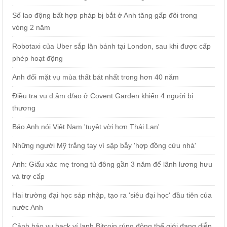
Số lao động bất hợp pháp bị bắt ở Anh tăng gấp đôi trong
vòng 2 năm
Robotaxi của Uber sắp lăn bánh tại London, sau khi được cấp
phép hoạt động
Anh đối mặt vụ mùa thất bát nhất trong hơn 40 năm
Điều tra vụ đ.âm d/ao ở Covent Garden khiến 4 người bị
thương
Báo Anh nói Việt Nam 'tuyệt vời hơn Thái Lan'
Những người Mỹ trắng tay vì sập bẫy 'hợp đồng cứu nhà'
Anh: Giấu xác mẹ trong tủ đông gần 3 năm để lãnh lương hưu
và trợ cấp
Hai trường đại học sáp nhập, tạo ra 'siêu đại học' đầu tiên của
nước Anh
Cảnh báo vụ hack ví lạnh Bitcoin rúng động thế giới đang diễn