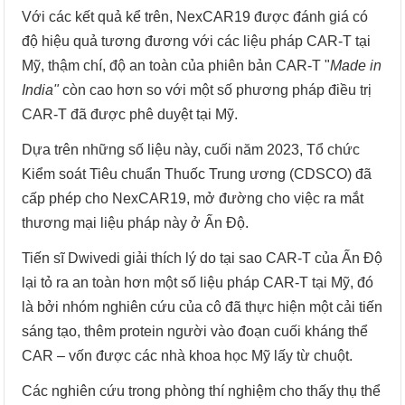
Với các kết quả kể trên, NexCAR19 được đánh giá có
độ hiệu quả tương đương với các liệu pháp CAR-T tại
Mỹ, thậm chí, độ an toàn của phiên bản CAR-T "
Made in
India"
còn cao hơn so với một số phương pháp điều trị
CAR-T đã được phê duyệt tại Mỹ.
Dựa trên những số liệu này, cuối năm 2023, Tổ chức
Kiểm soát Tiêu chuẩn Thuốc Trung ương (CDSCO) đã
cấp phép cho NexCAR19, mở đường cho việc ra mắt
thương mại liệu pháp này ở Ấn Độ.
Tiến sĩ Dwivedi giải thích lý do tại sao CAR-T của Ấn Độ
lại tỏ ra an toàn hơn một số liệu pháp CAR-T tại Mỹ, đó
là bởi nhóm nghiên cứu của cô đã thực hiện một cải tiến
sáng tạo, thêm protein người vào đoạn cuối kháng thể
CAR – vốn được các nhà khoa học Mỹ lấy từ chuột.
Các nghiên cứu trong phòng thí nghiệm cho thấy thụ thể