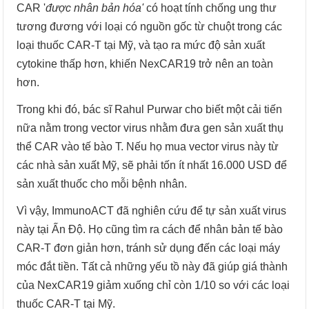
CAR '
được nhân bản hóa'
có hoạt tính chống ung thư
tương đương với loại có nguồn gốc từ chuột trong các
loại thuốc CAR-T tại Mỹ, và tạo ra mức độ sản xuất
cytokine thấp hơn, khiến NexCAR19 trở nên an toàn
hơn.
Trong khi đó, bác sĩ Rahul Purwar cho biết một cải tiến
nữa nằm trong vector virus nhằm đưa gen sản xuất thụ
thể CAR vào tế bào T. Nếu họ mua vector virus này từ
các nhà sản xuất Mỹ, sẽ phải tốn ít nhất 16.000 USD để
sản xuất thuốc cho mỗi bệnh nhân.
Vì vậy, ImmunoACT đã nghiên cứu để tự sản xuất virus
này tại Ấn Độ. Họ cũng tìm ra cách để nhân bản tế bào
CAR-T đơn giản hơn, tránh sử dụng đến các loại máy
móc đắt tiền. Tất cả những yếu tồ này đã giúp giá thành
của NexCAR19 giảm xuống chỉ còn 1/10 so với các loại
thuốc CAR-T tại Mỹ.