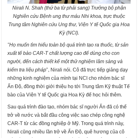
Nirali N. Shah (thứ ba từ phải sang) Trưởng bộ phận
Nghiên cứu Bệnh ung thư máu Nhi khoa, trực thuộc
Trung tâm Nghiên cứu Ung thư, Viện Y tế Quốc gia Hoa
Kỳ (NCI).
"Họ muốn tìm hiểu toàn bộ quá trình tạo ra thuốc, từ sản
xuất tế bào CAR-T chất lượng cao để dùng cho con
người, đến cách thiết kế một thử nghiệm lâm sàng và
kiểm tra liệu pháp
", Nirali nói. Cô đã trực tiếp giảng dạy
những kinh nghiệm của mình tại NCI cho nhóm bác sĩ
Ấn Độ, đồng thời giới thiệu họ tới Trung tâm Kỹ thuật Tế
bào của Viện Y tế Quốc gia Hoa Kỳ để học hỏi thêm.
Sau quá trình đào tạo, nhóm bác sĩ người Ấn đã có thể
trở về nước và bắt đầu công việc sao chép công nghệ
CAR-T từ các đồng nghiệp ở Mỹ. Trong quá trình này,
Nirali cũng nhiều lần trở về Ấn Độ, quê hương của cô