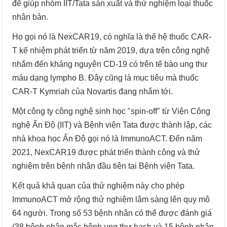
để giúp nhóm IIT/Tata sản xuất và thử nghiệm loại thuốc
nhân bản.
Họ gọi nó là NexCAR19, có nghĩa là thế hệ thuốc CAR-
T kế nhiệm phát triển từ năm 2019, dựa trên công nghệ
nhắm đến kháng nguyên CD-19 có trên tế bào ung thư
máu dạng lympho B. Đây cũng là mục tiêu mà thuốc
CAR-T Kymriah của Novartis đang nhắm tới.
Một công ty công nghệ sinh học "spin-off" từ Viện Công
nghệ Ấn Độ (IIT) và Bệnh viện Tata được thành lập, các
nhà khoa học Ấn Độ gọi nó là ImmunoACT. Đến năm
2021, NexCAR19 được phát triển thành công và thử
nghiệm trên bệnh nhân đầu tiên tại Bệnh viện Tata.
Kết quả khả quan của thử nghiệm này cho phép
ImmunoACT mở rộng thử nghiệm lâm sàng lên quy mô
64 người. Trong số 53 bệnh nhân có thể được đánh giá
(38 bệnh nhân mắc bệnh ung thư hạch và 15 bệnh nhân