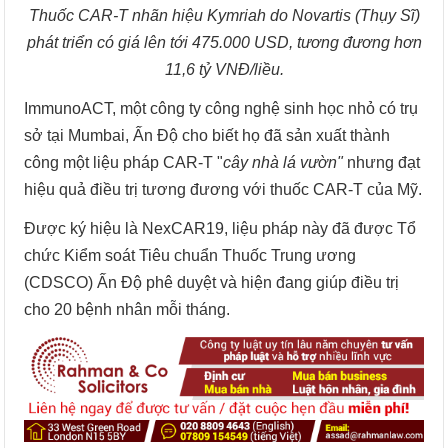
Thuốc CAR-T nhãn hiệu Kymriah do Novartis (Thụy Sĩ)
phát triển có giá lên tới 475.000 USD, tương đương hơn
11,6 tỷ VNĐ/liều.
ImmunoACT, một công ty công nghệ sinh học nhỏ có trụ
sở tại Mumbai, Ấn Độ cho biết họ đã sản xuất thành
công một liệu pháp CAR-T "
cây nhà lá vườn"
nhưng đạt
hiệu quả điều trị tương đương với thuốc CAR-T của Mỹ.
Được ký hiệu là NexCAR19, liệu pháp này đã được Tổ
chức Kiểm soát Tiêu chuẩn Thuốc Trung ương
(CDSCO) Ấn Độ phê duyệt và hiện đang giúp điều trị
cho 20 bệnh nhân mỗi tháng.