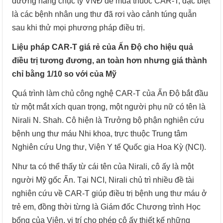
đương hàng chục tỷ VNĐ để mua thuốc CAR-T, đặc biệt
là các bệnh nhân ung thư đã rơi vào cảnh túng quẫn
sau khi thử mọi phương pháp điều trị.
Liệu pháp CAR-T giá rẻ của Ấn Độ cho hiệu quả
điều trị tương đương, an toàn hơn nhưng giá thành
chỉ bằng 1/10 so với của Mỹ
Quá trình làm chủ công nghệ CAR-T của Ấn Độ bắt đầu
từ một mắt xích quan trọng, một người phụ nữ có tên là
Nirali N. Shah. Cô hiện là Trưởng bộ phận nghiên cứu
bệnh ung thư máu Nhi khoa, trực thuộc Trung tâm
Nghiên cứu Ung thư, Viện Y tế Quốc gia Hoa Kỳ (NCI).
Như ta có thể thấy từ cái tên của Nirali, cô ấy là một
người Mỹ gốc Ấn. Tại NCI, Nirali chủ trì nhiều đề tài
nghiên cứu về CAR-T giúp điều trị bệnh ung thư máu ở
trẻ em, đồng thời từng là Giám đốc Chương trình Học
bổng của Viện, vị trí cho phép cô ấy thiết kế những