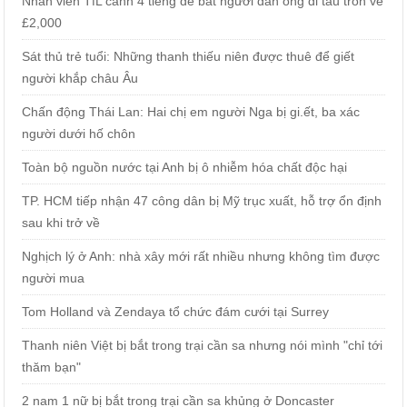
Nhân viên TfL canh 4 tiếng để bắt người đàn ông đi tàu trốn vé
£2,000
Sát thủ trẻ tuổi: Những thanh thiếu niên được thuê để giết
người khắp châu Âu
Chấn động Thái Lan: Hai chị em người Nga bị gi.ết, ba xác
người dưới hố chôn
Toàn bộ nguồn nước tại Anh bị ô nhiễm hóa chất độc hại
TP. HCM tiếp nhận 47 công dân bị Mỹ trục xuất, hỗ trợ ổn định
sau khi trở về
Nghịch lý ở Anh: nhà xây mới rất nhiều nhưng không tìm được
người mua
Tom Holland và Zendaya tổ chức đám cưới tại Surrey
Thanh niên Việt bị bắt trong trại cần sa nhưng nói mình "chỉ tới
thăm bạn"
2 nam 1 nữ bị bắt trong trại cần sa khủng ở Doncaster