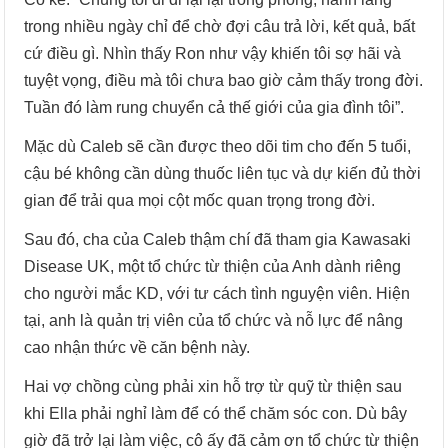
trong nhiều ngày chỉ để chờ đợi câu trả lời, kết quả, bất
cứ điều gì. Nhìn thấy Ron như vậy khiến tôi sợ hãi và
tuyệt vọng, điều mà tôi chưa bao giờ cảm thấy trong đời.
Tuần đó làm rung chuyển cả thế giới của gia đình tôi”.
Mặc dù Caleb sẽ cần được theo dõi tim cho đến 5 tuổi,
cậu bé không cần dùng thuốc liên tục và dự kiến đủ thời
gian để trải qua mọi cột mốc quan trọng trong đời.
Sau đó, cha của Caleb thậm chí đã tham gia Kawasaki
Disease UK, một tổ chức từ thiện của Anh dành riêng
cho người mắc KD, với tư cách tình nguyện viên. Hiện
tại, anh là quản trị viên của tổ chức và nỗ lực để nâng
cao nhận thức về căn bệnh này.
Hai vợ chồng cùng phải xin hỗ trợ từ quỹ từ thiện sau
khi Ella phải nghỉ làm để có thể chăm sóc con. Dù bây
giờ đã trở lại làm việc, cô ấy đã cảm ơn tổ chức từ thiện