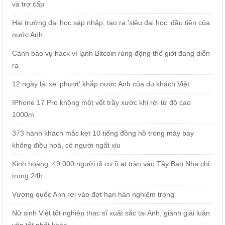
và trợ cấp
Hai trường đại học sáp nhập, tạo ra 'siêu đại học' đầu tiên của
nước Anh
Cảnh báo vụ hack ví lạnh Bitcoin rúng động thế giới đang diễn
ra
12 ngày lái xe 'phượt' khắp nước Anh của du khách Việt
IPhone 17 Pro không một vết trầy xước khi rời từ độ cao
1000m
373 hành khách mắc kẹt 10 tiếng đồng hồ trong máy bay
không điều hoà, có người ngất xỉu
Kinh hoàng: 49.000 người di cư ồ ạt tràn vào Tây Ban Nha chỉ
trong 24h
Vương quốc Anh rơi vào đợt hạn hán nghiêm trọng
Nữ sinh Việt tốt nghiệp thạc sĩ xuất sắc tại Anh, giành giải luận
văn tốt nhất khóa