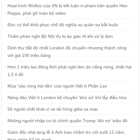
Hoạt hình Wolfoo của VN bị kết luận vi phạm bản quyền Heo
Peppa, phải gỡ toàn bộ video
Đức có thể khôi phục chế độ nghĩa vụ quân sự bắt buộc
Thẩm phán nghi Bộ Nội Vụ bị ảo giác AI khi xử lý đơn
Dinh thự đắt đỏ nhất London đã chuyển nhượng thành công
với giá 190 triệu bảng
Hơn 1 triệu lao động Anh phải nghỉ làm do nắng nóng, thiệt hại
1,5 tỉ đô
Mùa 'vào rừng hái tiền' của người Việt ở Phần Lan
Nàng dâu Việt ở London kể chuyện 'khó xử' khi lắp điều hòa
50 người chết khát vì xe tải hỏng giữa sa mạc
Những người nhập cư bị chính quyền Trump 'đòi nợ' triệu đô
Giám đốc nhà tang lễ ở Anh trao nhầm tro cốt suốt 12 năm,
thừa nhận 67 tội danh