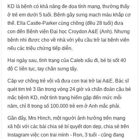
KD là bệnh có khả năng đe dọa tính mạng, thường thấy
ở trẻ em dưới 5 tuổi. Bệnh gây sưng mạch máu khắp cơ
thể. Ella Castle-Parker cùng chồng (đều 28 tuổi) đưa
con đến Bệnh viện Đại học Croydon A&E (Anh). Nhưng
bệnh nhi được cho về nhà với yêu cầu trở lại bệnh viện
nếu các triệu chứng tiếp diễn.
Hai ngày sau, tình trạng của Caleb xấu đi, bé bị sốt 40
độ C liên tục, tay chân sưng tấy.
Cặp vợ chồng trẻ vội vã đưa con trai trở lại A&E. Bác sĩ
quét tim trẻ 3 lần trong vòng 24 giờ và chẩn đoán cậu bé
mắc bệnh KD, một tình trạng hiếm gặp đến mức mỗi
năm, chỉ 8 trong số 100.000 trẻ em ở Anh mắc phải.
Gần đây, Mrs Hinch, một người ảnh hưởng trên mạng
xã hội với các bài chia sẻ bí quyết dọn dẹp, chia sẻ trên
Instagram việc con trai mình - Ron, 3 tuổi - cũng đang