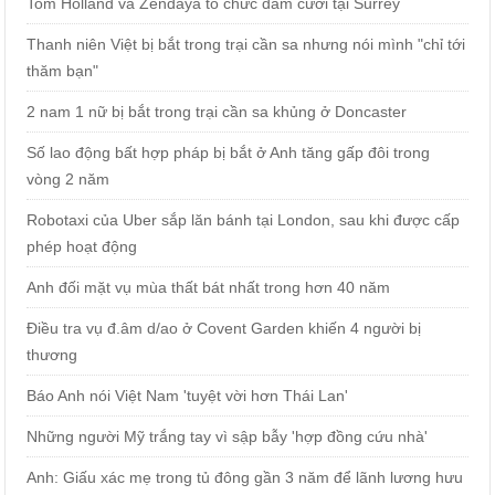
Tom Holland và Zendaya tổ chức đám cưới tại Surrey
Thanh niên Việt bị bắt trong trại cần sa nhưng nói mình "chỉ tới
thăm bạn"
2 nam 1 nữ bị bắt trong trại cần sa khủng ở Doncaster
Số lao động bất hợp pháp bị bắt ở Anh tăng gấp đôi trong
vòng 2 năm
Robotaxi của Uber sắp lăn bánh tại London, sau khi được cấp
phép hoạt động
Anh đối mặt vụ mùa thất bát nhất trong hơn 40 năm
Điều tra vụ đ.âm d/ao ở Covent Garden khiến 4 người bị
thương
Báo Anh nói Việt Nam 'tuyệt vời hơn Thái Lan'
Những người Mỹ trắng tay vì sập bẫy 'hợp đồng cứu nhà'
Anh: Giấu xác mẹ trong tủ đông gần 3 năm để lãnh lương hưu