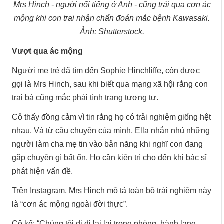
Mrs Hinch - người nổi tiếng ở Anh - cũng trải qua cơn ác
mộng khi con trai nhận chẩn đoán mắc bệnh Kawasaki.
Ảnh: Shutterstock.
Vượt qua ác mộng
Người mẹ trẻ đã tìm đến Sophie Hinchliffe, còn được
gọi là Mrs Hinch, sau khi biết qua mạng xã hội rằng con
trai bà cũng mắc phải tình trạng tương tự.
Cô thấy đồng cảm vì tin rằng họ có trải nghiệm giống hệt
nhau. Và từ câu chuyện của mình, Ella nhắn nhủ những
người làm cha mẹ tin vào bản năng khi nghĩ con đang
gặp chuyện gì bất ổn. Họ cần kiên trì cho đến khi bác sĩ
phát hiện vấn đề.
Trên Instagram, Mrs Hinch mô tả toàn bộ trải nghiệm này
là “cơn ác mộng ngoài đời thực”.
Cô kể: “Chúng tôi đi đi lại lại trong phòng, hành lang