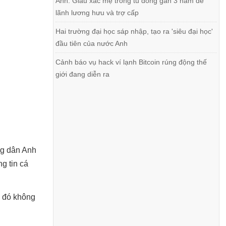
Anh: Giấu xác mẹ trong tủ đông gần 3 năm để
lãnh lương hưu và trợ cấp
Hai trường đại học sáp nhập, tạo ra 'siêu đại học'
đầu tiên của nước Anh
Cảnh báo vụ hack ví lạnh Bitcoin rúng động thế
giới đang diễn ra
ng dân Anh
g tin cá
ì đó không