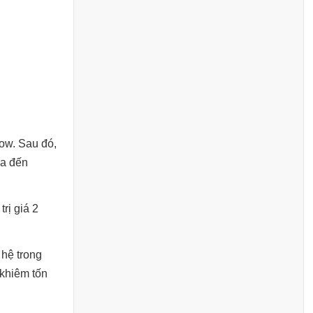
ow. Sau đó,
ia đến
rị giá 2
hệ trong
 khiêm tốn