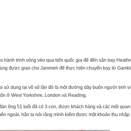
o hành trình vòng vèo qua bốn quốc gia để đến sân bay Heathr
 cùng được giao cho Jammeh để thực hiện chuyến bay từ Gamb
ị sử dụng lại vô số lần đó là một đường dây buôn người tinh vi t
tốn ở West Yorkshire, London và Reading.
n ông 51 tuổi đã có 3 con, được khách hàng và các mối quan 
ới bên ngoài, hắn ta nói rằng mình kiếm được một khoản thu nhập