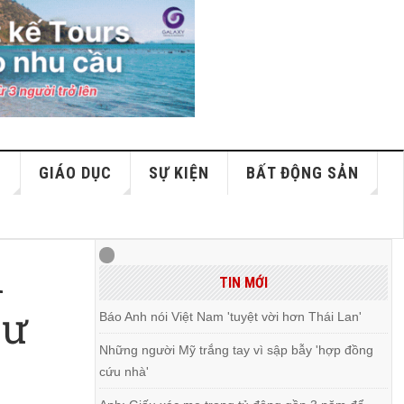
S
GIÁO DỤC
SỰ KIỆN
BẤT ĐỘNG SẢN
1
TIN MỚI
cư
Báo Anh nói Việt Nam 'tuyệt vời hơn Thái Lan'
Những người Mỹ trắng tay vì sập bẫy 'hợp đồng
cứu nhà'