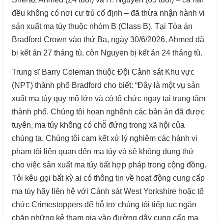
đều không có nơi cư trú cố định – đã thừa nhận hành vi
sản xuất ma túy thuộc nhóm B (Class B). Tại Tòa án
Bradford Crown vào thứ Ba, ngày 30/6/2026, Ahmed đã
bị kết án 27 tháng tù, còn Nguyen bị kết án 24 tháng tù.
Trung sĩ Barry Coleman thuộc Đội Cảnh sát Khu vực
(NPT) thành phố Bradford cho biết: “Đây là một vụ sản
xuất ma túy quy mô lớn và có tổ chức ngay tại trung tâm
thành phố. Chúng tôi hoan nghênh các bản án đã được
tuyên, ma túy không có chỗ đứng trong xã hội của
chúng ta. Chúng tôi cam kết xử lý nghiêm các hành vi
phạm tội liên quan đến ma túy và sẽ không dung thứ
cho việc sản xuất ma túy bất hợp pháp trong cộng đồng.
Tôi kêu gọi bất kỳ ai có thông tin về hoạt động cung cấp
ma túy hãy liên hệ với Cảnh sát West Yorkshire hoặc tổ
chức Crimestoppers để hỗ trợ chúng tôi tiếp tục ngăn
chặn những kẻ tham gia vào đường dây cung cấp ma