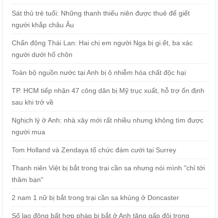
Sát thủ trẻ tuổi: Những thanh thiếu niên được thuê để giết
người khắp châu Âu
Chấn động Thái Lan: Hai chị em người Nga bị gi.ết, ba xác
người dưới hố chôn
Toàn bộ nguồn nước tại Anh bị ô nhiễm hóa chất độc hại
TP. HCM tiếp nhận 47 công dân bị Mỹ trục xuất, hỗ trợ ổn định
sau khi trở về
Nghịch lý ở Anh: nhà xây mới rất nhiều nhưng không tìm được
người mua
Tom Holland và Zendaya tổ chức đám cưới tại Surrey
Thanh niên Việt bị bắt trong trại cần sa nhưng nói mình "chỉ tới
thăm bạn"
2 nam 1 nữ bị bắt trong trại cần sa khủng ở Doncaster
Số lao động bất hợp pháp bị bắt ở Anh tăng gấp đôi trong