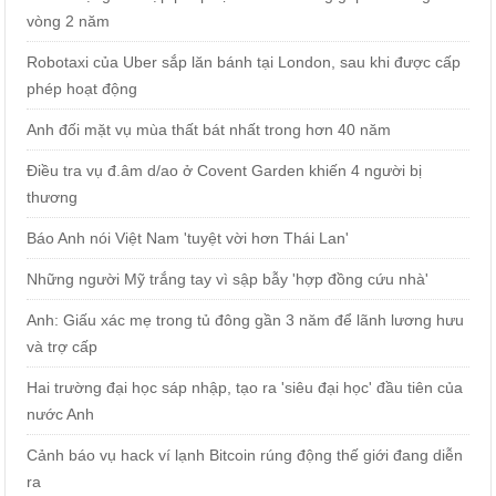
vòng 2 năm
Robotaxi của Uber sắp lăn bánh tại London, sau khi được cấp
phép hoạt động
Anh đối mặt vụ mùa thất bát nhất trong hơn 40 năm
Điều tra vụ đ.âm d/ao ở Covent Garden khiến 4 người bị
thương
Báo Anh nói Việt Nam 'tuyệt vời hơn Thái Lan'
Những người Mỹ trắng tay vì sập bẫy 'hợp đồng cứu nhà'
Anh: Giấu xác mẹ trong tủ đông gần 3 năm để lãnh lương hưu
và trợ cấp
Hai trường đại học sáp nhập, tạo ra 'siêu đại học' đầu tiên của
nước Anh
Cảnh báo vụ hack ví lạnh Bitcoin rúng động thế giới đang diễn
ra