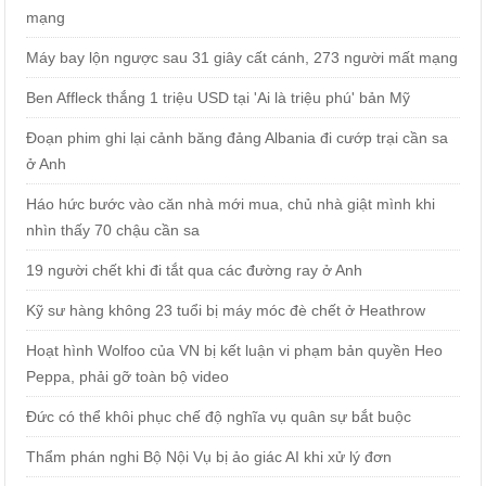
mạng
Máy bay lộn ngược sau 31 giây cất cánh, 273 người mất mạng
Ben Affleck thắng 1 triệu USD tại 'Ai là triệu phú' bản Mỹ
Đoạn phim ghi lại cảnh băng đảng Albania đi cướp trại cần sa
ở Anh
Háo hức bước vào căn nhà mới mua, chủ nhà giật mình khi
nhìn thấy 70 chậu cần sa
19 người chết khi đi tắt qua các đường ray ở Anh
Kỹ sư hàng không 23 tuổi bị máy móc đè chết ở Heathrow
Hoạt hình Wolfoo của VN bị kết luận vi phạm bản quyền Heo
Peppa, phải gỡ toàn bộ video
Đức có thể khôi phục chế độ nghĩa vụ quân sự bắt buộc
Thẩm phán nghi Bộ Nội Vụ bị ảo giác AI khi xử lý đơn