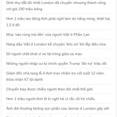
Dinh thự đắt đỏ nhất London đã chuyển nhượng thành công
với giá 190 triệu bảng
Hơn 1 triệu lao động Anh phải nghỉ làm do nắng nóng, thiệt hại
1,5 tỉ đô
Mùa 'vào rừng hái tiền' của người Việt ở Phần Lan
Nàng dâu Việt ở London kể chuyện 'khó xử' khi lắp điều hòa
50 người chết khát vì xe tải hỏng giữa sa mạc
Những người nhập cư bị chính quyền Trump 'đòi nợ' triệu đô
Giám đốc nhà tang lễ ở Anh trao nhầm tro cốt suốt 12 năm,
thừa nhận 67 tội danh
Chuyến bay được nhiều người theo dõi nhất thế giới
Hơn 1 triệu người Anh lỡ kì nghỉ hè vì rắc rối hộ chiếu
Ảnh đời thường không son phấn của Jennie ở London gây sốt