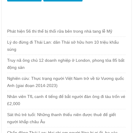
Phát hiện 56 thi thể bị thối rữa bên trong nhà tang lễ Mỹ
Lý do đừng đi Thái Lan: dân Thái sở hữu hơn 10 triệu khẩu
súng
Truy nã ông chủ 12 doanh nghiệp ở London, phong tỏa 85 bất
động sản
Nghiên cứu: Thực trạng người Việt Nam trở về từ Vương quốc
Anh (giai đoạn 2014-2023)
Nhân viên TfL canh 4 tiếng để bắt người đàn ông đi tàu trốn vé
£2,000
Sát thủ trẻ tuổi: Những thanh thiếu niên được thuê để giết
người khắp châu Âu
Chấn động Thái Lan: Hai chị em người Nga bị gi.ết, ba xác