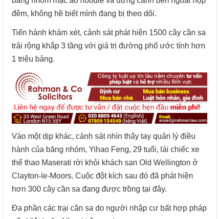
băng nhóm mặc áo hoodie và đứng canh bên ngoài hộp
đêm, không hề biết mình đang bị theo dõi.
Tiến hành khám xét, cảnh sát phát hiện 1500 cây cần sa
trải rộng khắp 3 tầng với giá trị đường phố ước tính hơn
1 triệu bảng.
Vào một dịp khác, cảnh sát nhìn thấy tay quản lý điều
hành của băng nhóm, Yihao Feng, 29 tuổi, lái chiếc xe
thể thao Maserati rời khỏi khách sạn Old Wellington ở
Clayton-le-Moors. Cuộc đột kích sau đó đã phát hiện
hơn 300 cây cần sa đang được trồng tại đây.
Đa phần các trại cần sa do người nhập cư bất hợp pháp