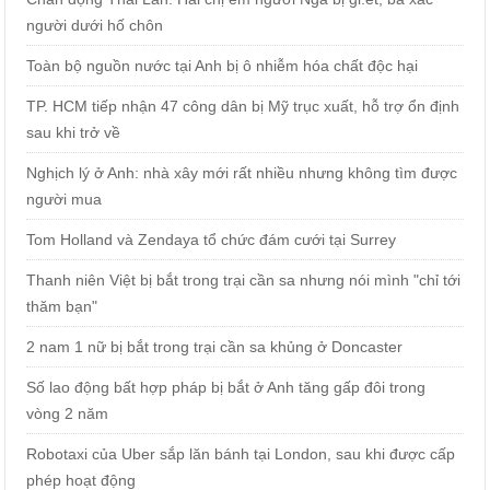
người dưới hố chôn
Toàn bộ nguồn nước tại Anh bị ô nhiễm hóa chất độc hại
TP. HCM tiếp nhận 47 công dân bị Mỹ trục xuất, hỗ trợ ổn định
sau khi trở về
Nghịch lý ở Anh: nhà xây mới rất nhiều nhưng không tìm được
người mua
Tom Holland và Zendaya tổ chức đám cưới tại Surrey
Thanh niên Việt bị bắt trong trại cần sa nhưng nói mình "chỉ tới
thăm bạn"
2 nam 1 nữ bị bắt trong trại cần sa khủng ở Doncaster
Số lao động bất hợp pháp bị bắt ở Anh tăng gấp đôi trong
vòng 2 năm
Robotaxi của Uber sắp lăn bánh tại London, sau khi được cấp
phép hoạt động