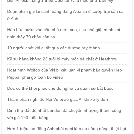
Ben Affleck thắng 1 triệu USD tại 'Ai là triệu phú' bản Mỹ
Đoạn phim ghi lại cảnh băng đảng Albania đi cướp trại cần sa
ở Anh
Háo hức bước vào căn nhà mới mua, chủ nhà giật mình khi
nhìn thấy 70 chậu cần sa
19 người chết khi đi tắt qua các đường ray ở Anh
Kỹ sư hàng không 23 tuổi bị máy móc đè chết ở Heathrow
Hoạt hình Wolfoo của VN bị kết luận vi phạm bản quyền Heo
Peppa, phải gỡ toàn bộ video
Đức có thể khôi phục chế độ nghĩa vụ quân sự bắt buộc
Thẩm phán nghi Bộ Nội Vụ bị ảo giác AI khi xử lý đơn
Dinh thự đắt đỏ nhất London đã chuyển nhượng thành công
với giá 190 triệu bảng
Hơn 1 triệu lao động Anh phải nghỉ làm do nắng nóng, thiệt hại