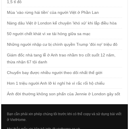
1,5 tỉ đô
Mùa 'vào rừng hái tiền' của người Việt ở Phần Lan
Nàng dâu Việt ở London kể chuyện 'khó xử' khi lắp điều hòa
50 người chết khát vì xe tải hỏng giữa sa mạc
Những người nhập cư bị chính quyền Trump 'đòi nợ' triệu đô
Giám đốc nhà tang lễ ở Anh trao nhầm tro cốt suốt 12 năm,
thừa nhận 67 tội danh
Chuyến bay được nhiều người theo dõi nhất thế giới
Hơn 1 triệu người Anh lỡ kì nghỉ hè vì rắc rối hộ chiếu
Ảnh đời thường không son phấn của Jennie ở London gây sốt
Bạn cần phải xin phép chúng tôi trước khi có thể copy và sử dụng bài viết
ở VietHome.
Mọi thắc mắc xin liên hệ info @ viethome.co.uk