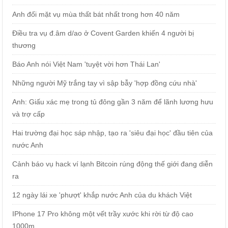
Anh đối mặt vụ mùa thất bát nhất trong hơn 40 năm
Điều tra vụ đ.âm d/ao ở Covent Garden khiến 4 người bị
thương
Báo Anh nói Việt Nam 'tuyệt vời hơn Thái Lan'
Những người Mỹ trắng tay vì sập bẫy 'hợp đồng cứu nhà'
Anh: Giấu xác mẹ trong tủ đông gần 3 năm để lãnh lương hưu
và trợ cấp
Hai trường đại học sáp nhập, tạo ra 'siêu đại học' đầu tiên của
nước Anh
Cảnh báo vụ hack ví lạnh Bitcoin rúng động thế giới đang diễn
ra
12 ngày lái xe 'phượt' khắp nước Anh của du khách Việt
IPhone 17 Pro không một vết trầy xước khi rời từ độ cao
1000m