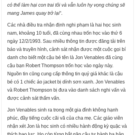
có thể làm hại con trai tôi và vẫn luôn hy vọng chúng sẽ
mang James quay trở lại
“.
Các nhà điều tra nhận định nghi phạm là hai học sinh
nam, khoảng 10 tuổi, đã cùng nhau trốn học vào thứ 6
ngày 12/2/1993. Sau nhiều thông tin được đăng tải trên
báo và truyền hình, cảnh sát nhận được một cuộc gọi bí
danh cho biết một cậu bé tên là Jon Venables đã cùng
cậu bạn Robert Thompson trốn học vào ngày này.
Nguồn tin cũng cung cấp thông tin quý giá khác là cậu
bé có 1 chiếc áo jacket bị dính sơn xanh. Jon Venables
và Robert Thompson bị đưa vào danh sách nghi vấn và
được cảnh sát thẩm vấn.
Jon Venables sinh ra trong một gia đình không hạnh
phúc, đầy tiếng cuộc cãi vã của cha mẹ. Các giáo viên
nhận xét Jon là học sinh có nhiều hành động kỳ quặc và
thích bạo lực. Họ còn từng bắt gặp cậu tự hành hạ bản