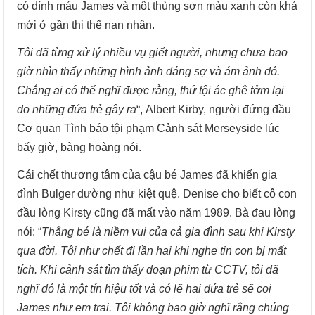
có dính máu James và một thùng sơn màu xanh còn khá
mới ở gần thi thể nạn nhân.
Tôi đã từng xử lý nhiều vụ giết người, nhưng chưa bao
giờ nhìn thấy những hình ảnh đáng sợ và ám ảnh đó.
Chẳng ai có thể nghĩ được rằng, thứ tội ác ghê tởm lại
do những đứa trẻ gây ra
“, Albert Kirby, người đứng đầu
Cơ quan Tình báo tội phạm Cảnh sát Merseyside lúc
bấy giờ, bàng hoàng nói.
Cái chết thương tâm của cậu bé James đã khiến gia
đình Bulger dường như kiệt quệ. Denise cho biết cô con
đầu lòng Kirsty cũng đã mất vào năm 1989. Bà đau lòng
nói: “
Thằng bé là niềm vui của cả gia đình sau khi Kirsty
qua đời. Tôi như chết đi lần hai khi nghe tin con bị mất
tích. Khi cảnh sát tìm thấy đoạn phim từ CCTV, tôi đã
nghĩ đó là một tín hiệu tốt và có lẽ hai đứa trẻ sẽ coi
James như em trai. Tôi không bao giờ nghĩ rằng chúng