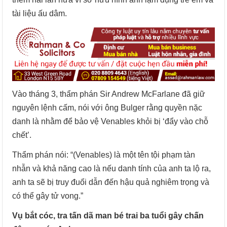
tài liệu ấu dâm.
Vào tháng 3, thẩm phán Sir Andrew McFarlane đã giữ
nguyên lệnh cấm, nói với ông Bulger rằng quyền nặc
danh là nhằm để bảo vệ Venables khỏi bị ‘đẩy vào chỗ
chết’.
Thẩm phán nói: “(Venables) là một tên tội phạm tàn
nhẫn và khả năng cao là nếu danh tính của anh ta lộ ra,
anh ta sẽ bị truy đuổi dẫn đến hậu quả nghiêm trọng và
có thể gây tử vong.”
Vụ bắt cóc, tra tấn dã man bé trai ba tuổi gây chấn