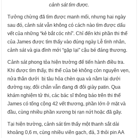
cảnh sát tìm được.
Tưởng chừng đã tìm được manh mối, nhưng hai ngày
sau đó, cảnh sát vẫn không có cách nào tìm được dấu
vết của những “kẻ bắt cóc nhí”. Chỉ đến khi phần thi thể
của James được tìm thấy vào đúng ngày Lễ tình nhân,
cảnh sát và gia đình mới “gặp lại” cậu bé đáng thương.
Cảnh sát phong tỏa hiện trường để tiến hành điều tra.
Khi được tìm thấy, thi thể của bé không còn nguyên vẹn,
nửa thân dưới bị tàu hỏa chèn qua và nằm lại dưới
đường ray, đôi chân vẫn đang đi đôi giày patin. Qua
khám nghiệm tử thi, các bác sĩ thông báo trên thi thể
James có tổng cộng 42 vết thương, phần lớn ở mặt và
đầu, cùng nhiều phần xương bị rạn nứt hoặc đã gãy.
Tại hiện trường, cảnh sát tìm thấy một thanh sắt dài
khoảng 0,6 m, cùng nhiều viên gạch, đá, 3 thỏi pin AA