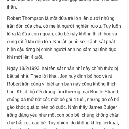
thân.
Robert Thompson là một đứa trẻ lớn lên dưới những
trận đòn của cha, có mẹ là người nghiện rượu. Tuy luôn
tỏ ra là đứa con ngoan, cậu bé này không thích học và
cũng rất ít khi đến lớp. Khi lật lại hồ sơ, cảnh sát phát
hiện cậu từng bị chính người anh họ xâm hại tình dục
khi mới lên 4 tuổi.
Ngày 18/2/1993, hai tên sát nhân nhí này chính thức bị
bắt tại nhà. Theo lời khai, Jon ra ý định bỏ học và rủ
Robert trốn cùng vì biết anh bạn này cũng không thích
học. Khi đi bộ đến trung tâm thương mại Bootle Strand,
chúng đã thử bắt cóc một bé gái 4 tuổi, nhưng do cô bé
gào khóc quá to nên bỏ cuộc. Nhìn thấy James Bulger
trông đáng yêu như một con búp bê, chúng không chần
chừ bắt cóc cậu bé. Tuy nhiên, do không khớp lời khai,