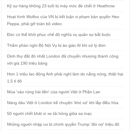
Kỹ sư hàng không 23 tuổi bị máy móc đè chết ở Heathrow
Hoạt hình Wolfoo của VN bị kết luận vi phạm bản quyền Heo
Peppa, phải gỡ toàn bộ video
Đức có thể khôi phục chế độ nghĩa vụ quân sự bắt buộc
Thẩm phán nghi Bộ Nội Vụ bị ảo giác AI khi xử lý đơn
Dinh thự đắt đỏ nhất London đã chuyển nhượng thành công
với giá 190 triệu bảng
Hơn 1 triệu lao động Anh phải nghỉ làm do nắng nóng, thiệt hại
1,5 tỉ đô
Mùa 'vào rừng hái tiền' của người Việt ở Phần Lan
Nàng dâu Việt ở London kể chuyện 'khó xử' khi lắp điều hòa
50 người chết khát vì xe tải hỏng giữa sa mạc
Những người nhập cư bị chính quyền Trump 'đòi nợ' triệu đô