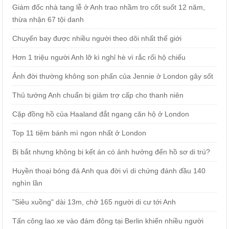
Giám đốc nhà tang lễ ở Anh trao nhầm tro cốt suốt 12 năm,
thừa nhận 67 tội danh
Chuyến bay được nhiều người theo dõi nhất thế giới
Hơn 1 triệu người Anh lỡ kì nghỉ hè vì rắc rối hộ chiếu
Ảnh đời thường không son phấn của Jennie ở London gây sốt
Thủ tướng Anh chuẩn bị giảm trợ cấp cho thanh niên
Cặp đồng hồ của Haaland đắt ngang căn hộ ở London
Top 11 tiệm bánh mì ngon nhất ở London
Bị bắt nhưng không bị kết án có ảnh hưởng đến hồ sơ di trú?
Huyền thoại bóng đá Anh qua đời vì di chứng đánh đầu 140
nghìn lần
"Siêu xuồng" dài 13m, chở 165 người di cư tới Anh
Tấn công lao xe vào đám đông tại Berlin khiến nhiều người