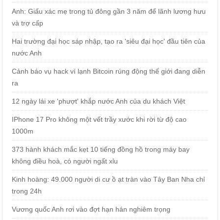
Anh: Giấu xác mẹ trong tủ đông gần 3 năm để lãnh lương hưu
và trợ cấp
Hai trường đại học sáp nhập, tạo ra 'siêu đại học' đầu tiên của
nước Anh
Cảnh báo vụ hack ví lạnh Bitcoin rúng động thế giới đang diễn
ra
12 ngày lái xe 'phượt' khắp nước Anh của du khách Việt
IPhone 17 Pro không một vết trầy xước khi rời từ độ cao
1000m
373 hành khách mắc kẹt 10 tiếng đồng hồ trong máy bay
không điều hoà, có người ngất xỉu
Kinh hoàng: 49.000 người di cư ồ ạt tràn vào Tây Ban Nha chỉ
trong 24h
Vương quốc Anh rơi vào đợt hạn hán nghiêm trọng