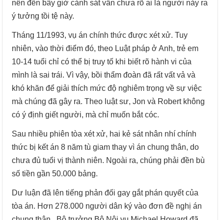
nên đến bây giờ cảnh sát vẫn chưa rõ ai là người nảy ra
ý tưởng tồi tệ này.
Tháng 11/1993, vụ án chính thức được xét xử. Tuy
nhiên, vào thời điểm đó, theo Luật pháp ở Anh, trẻ em
10-14 tuổi chỉ có thể bị truy tố khi biết rõ hành vi của
mình là sai trái. Vì vậy, bồi thẩm đoàn đã rất vất vả và
khó khăn để giải thích mức độ nghiêm trọng về sự việc
mà chúng đã gây ra. Theo luật sư, Jon và Robert không
có ý định giết người, mà chỉ muốn bắt cóc.
Sau nhiều phiên tòa xét xử, hai kẻ sát nhân nhí chính
thức bị kết án 8 năm tù giam thay vì án chung thân, do
chưa đủ tuổi vị thành niên. Ngoài ra, chúng phải đền bù
số tiền gần 50.000 bảng.
Dư luận đã lên tiếng phản đối gay gắt phán quyết của
tòa án. Hơn 278.000 người dân ký vào đơn đề nghị án
chung thân. Bộ trưởng Bộ Nội vụ Michael Howard đã