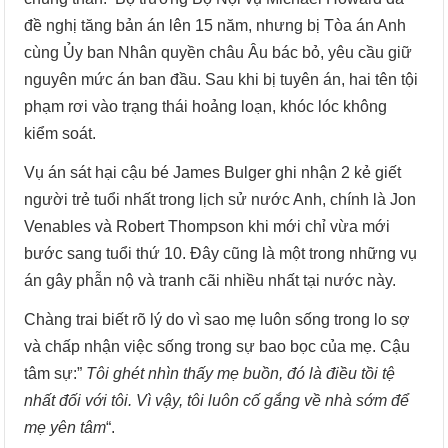
đề nghị tăng bản án lên 15 năm, nhưng bị Tòa án Anh
cùng Ủy ban Nhân quyền châu Âu bác bỏ, yêu cầu giữ
nguyên mức án ban đầu. Sau khi bị tuyên án, hai tên tội
phạm rơi vào trạng thái hoảng loạn, khóc lóc không
kiểm soát.
Vụ án sát hại cậu bé James Bulger ghi nhận 2 kẻ giết
người trẻ tuổi nhất trong lịch sử nước Anh, chính là Jon
Venables và Robert Thompson khi mới chỉ vừa mới
bước sang tuổi thứ 10. Đây cũng là một trong những vụ
án gây phẫn nộ và tranh cãi nhiều nhất tại nước này.
Chàng trai biết rõ lý do vì sao mẹ luôn sống trong lo sợ
và chấp nhận việc sống trong sự bao bọc của mẹ. Cậu
tâm sự:”
Tôi ghét nhìn thấy mẹ buồn, đó là điều tồi tệ
nhất đối với tôi. Vì vậy, tôi luôn cố gắng về nhà sớm để
mẹ yên tâm
“.