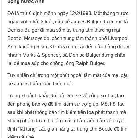
động nước Anh
Đó là thứ 6 định mệnh ngày 12/2/1993. Một tháng trước
ngày sinh nhật 3 tuổi, cậu bé James Bulger được mẹ là
Denise Bulger đi mua sắm tại trung tâm thương mại
Bootle, Merseyside, cách trung tâm thành phố Liverpool,
Anh, khoảng 6 km. Khi đưa con trai đến cửa hàng đồ ăn
nhanh Marks & Spencer, bà Denise Bulger dừng chân
lại để mua súp cho chồng, ông Ralph Bulger.
Tuy nhiên chỉ trong một phút ngoài tầm mắt của mẹ, cậu
bé James hoàn toàn biến mất.
Trong khoảnh khắc đó, bà Denise vô cùng sợ hãi, lao
đến phòng bảo vệ để tìm kiếm sự trợ giúp. Một hồi lâu
sau khi phát thông báo tìm kiếm trên loa phát thanh mà
không nhận được hồi âm, các nhân viên bảo vệ quyết
định “lật tung” các gian hàng tại trung tâm Bootle để tìm
kiếm cậu bé.