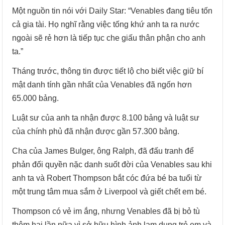
Một nguồn tin nói với Daily Star: “Venables đang tiêu tốn
cả gia tài. Họ nghĩ rằng việc tống khứ anh ta ra nước
ngoài sẽ rẻ hơn là tiếp tục che giấu thân phận cho anh
ta.”
Tháng trước, thông tin được tiết lộ cho biết việc giữ bí
mật danh tính gần nhất của Venables đã ngốn hơn
65.000 bảng.
Luật sư của anh ta nhận được 8.100 bảng và luật sư
của chính phủ đã nhận được gần 57.300 bảng.
Cha của James Bulger, ông Ralph, đã đấu tranh để
phản đối quyền nặc danh suốt đời của Venables sau khi
anh ta và Robert Thompson bắt cóc đứa bé ba tuổi từ
một trung tâm mua sắm ở Liverpool và giết chết em bé.
Thompson có vẻ im ắng, nhưng Venables đã bị bỏ tù
thêm hai lần nữa vì sở hữu hình ảnh lạm dụng trẻ em và