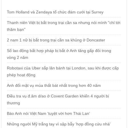
Tom Holland và Zendaya tổ chức đám cưới tại Surrey
Thanh niên Việt bị bắt trong trại cần sa nhưng nói mình "chỉ tới
thăm bạn"
2 nam 1 nữ bị bắt trong trại cần sa khủng ở Doncaster
Số lao động bất hợp pháp bị bắt ở Anh tăng gấp đôi trong
vòng 2 năm
Robotaxi của Uber sắp lăn bánh tại London, sau khi được cấp
phép hoạt động
Anh đối mặt vụ mùa thất bát nhất trong hơn 40 năm
Điều tra vụ đ.âm d/ao ở Covent Garden khiến 4 người bị
thương
Báo Anh nói Việt Nam 'tuyệt vời hơn Thái Lan'
Những người Mỹ trắng tay vì sập bẫy 'hợp đồng cứu nhà'