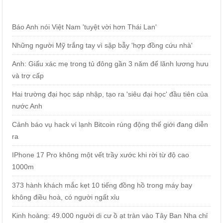
Báo Anh nói Việt Nam 'tuyệt vời hơn Thái Lan'
Những người Mỹ trắng tay vì sập bẫy 'hợp đồng cứu nhà'
Anh: Giấu xác mẹ trong tủ đông gần 3 năm để lãnh lương hưu
và trợ cấp
Hai trường đại học sáp nhập, tạo ra 'siêu đại học' đầu tiên của
nước Anh
Cảnh báo vụ hack ví lạnh Bitcoin rúng động thế giới đang diễn
ra
IPhone 17 Pro không một vết trầy xước khi rời từ độ cao
1000m
373 hành khách mắc kẹt 10 tiếng đồng hồ trong máy bay
không điều hoà, có người ngất xỉu
Kinh hoàng: 49.000 người di cư ồ ạt tràn vào Tây Ban Nha chỉ