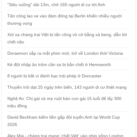
"Siêu xuồng" dài 13m, chở 165 người di cư tới Anh
Tấn công lao xe vào đám đông tại Berlin khiến nhiều người
thương vong
Xót xa chàng trai Việt bị tấn công vô cớ bằng xà beng, dẫn tới
chết não
Doraemon sắp ra mắt phim mới, trở về London thời Victoria
Kẻ đột nhập ăn trộm cần sa bị bắn chết ở Hemsworth
8 người bị bắt vì đánh bạc trái phép ở Doncaster
Thuyền trôi dạt 25 ngày trên biển, 143 người di cư thiệt mạng
Nghệ An: Chị gái và mẹ ruột bán con gái 15 tuổi để lấy 300
triệu đồng
David Beckham kiếm tiền gấp đôi tuyển Anh tại World Cup
2026
Alex Mai - chàng trai mang 'chất Việt' vào nhịp sống London