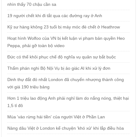
nhìn thấy 70 chậu cần sa
19 người chết khi đi tắt qua các đường ray ở Anh
Kỹ sư hàng không 23 tuổi bị máy móc đè chết ở Heathrow
Hoạt hình Wolfoo của VN bị kết luận vi phạm bản quyền Heo
Peppa, phải gỡ toàn bộ video
Đức có thể khôi phục chế độ nghĩa vụ quân sự bắt buộc
Thẩm phán nghi Bộ Nội Vụ bị ảo giác AI khi xử lý đơn
Dinh thự đắt đỏ nhất London đã chuyển nhượng thành công
với giá 190 triệu bảng
Hơn 1 triệu lao động Anh phải nghỉ làm do nắng nóng, thiệt hại
1,5 tỉ đô
Mùa 'vào rừng hái tiền' của người Việt ở Phần Lan
Nàng dâu Việt ở London kể chuyện 'khó xử' khi lắp điều hòa