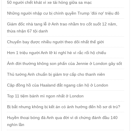
50 người chết khát vì xe tải hỏng giữa sa mạc
Những người nhập cư bị chính quyền Trump 'đòi nợ' triệu đô
Giám đốc nhà tang lễ ở Anh trao nhầm tro cốt suốt 12 năm,
thừa nhận 67 tội danh
Chuyến bay được nhiều người theo dõi nhất thế giới
Hơn 1 triệu người Anh lỡ kì nghỉ hè vì rắc rối hộ chiếu
Ảnh đời thường không son phấn của Jennie ở London gây sốt
Thủ tướng Anh chuẩn bị giảm trợ cấp cho thanh niên
Cặp đồng hồ của Haaland đắt ngang căn hộ ở London
Top 11 tiệm bánh mì ngon nhất ở London
Bị bắt nhưng không bị kết án có ảnh hưởng đến hồ sơ di trú?
Huyền thoại bóng đá Anh qua đời vì di chứng đánh đầu 140
nghìn lần