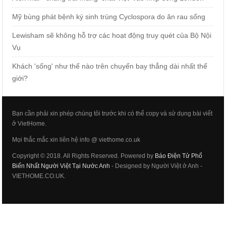
Mỹ bùng phát bệnh ký sinh trùng Cyclospora do ăn rau sống
Lewisham sẽ không hỗ trợ các hoạt động truy quét của Bộ Nội
Vụ
Khách 'sống' như thế nào trên chuyến bay thẳng dài nhất thế
giới?
Bạn cần phải xin phép chúng tôi trước khi có thể copy và sử dụng bài viết
ở VietHome.
Mọi thắc mắc xin liên hệ info @ viethome.co.uk
Copyright © 2018. All Rights Reserved. Powered by
Báo Điện Tử Phổ
Biến Nhất Người Việt Tại Nước Anh
- Designed by Người Việt ở Anh -
VIETHOME.CO.UK.