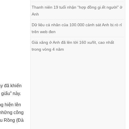
Thanh niên 19 tuổi nhận “hợp đồng gi.ết người" ở
Anh
Dữ liệu cá nhân của 100.000 cảnh sát Anh bị rò rỉ
trên web đen
Giá xăng ở Anh đã lên tới 160 xu/lít, cao nhất
trong vòng 4 năm
ày đã khiến
 giấu” này.
ng hiện lên
 những công
ầu Rồng (Đà