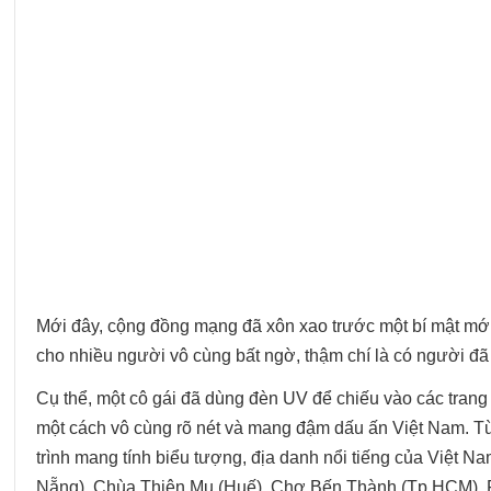
Mới đây, cộng đồng mạng đã xôn xao trước một bí mật mới
cho nhiều người vô cùng bất ngờ, thậm chí là có người đã
Cụ thể, một cô gái đã dùng đèn UV để chiếu vào các trang 
một cách vô cùng rõ nét và mang đậm dấu ấn Việt Nam. T
trình mang tính biểu tượng, địa danh nổi tiếng của Việt
Nẵng), Chùa Thiên Mụ (Huế), Chợ Bến Thành (Tp.HCM), Fa