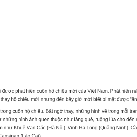
 được phát hiện cuốn hộ chiếu mới của Việt Nam. Phát hiện n
 thay hộ chiếu mới nhưng đến bây giờ mới biết bí mật được “ẩn
trong cuốn hộ chiếu. Bất ngờ thay, những hình vẽ trong mỗi tra
ừ những hình ảnh quen thuộc như làng quê, ruộng lúa cho đến
 Nam như Khuê Văn Các (Hà Nội), Vịnh Hạ Long (Quảng Ninh), C
nsipan (Lào Cai),...