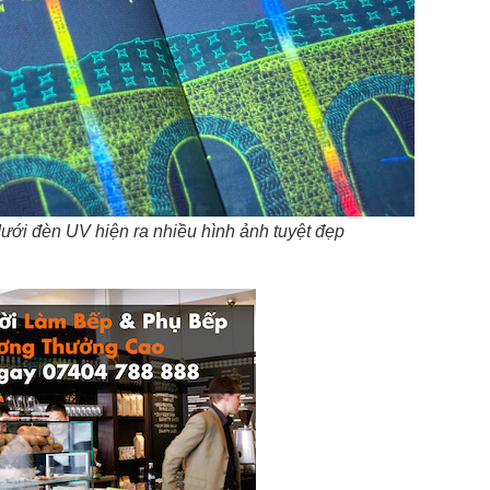
dưới đèn UV hiện ra nhiều hình ảnh tuyệt đẹp