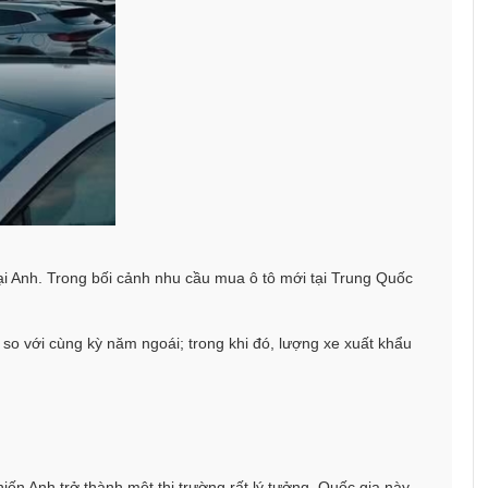
tại Anh. Trong bối cảnh nhu cầu mua ô tô mới tại Trung Quốc
so với cùng kỳ năm ngoái; trong khi đó, lượng xe xuất khẩu
ến Anh trở thành một thị trường rất lý tưởng. Quốc gia này