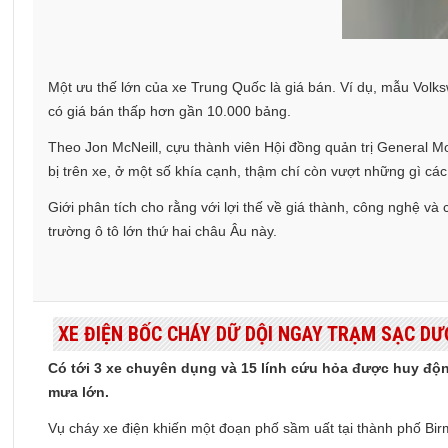
Một ưu thế lớn của xe Trung Quốc là giá bán. Ví dụ, mẫu Vol
có giá bán thấp hơn gần 10.000 bảng.
Theo Jon McNeill, cựu thành viên Hội đồng quản trị General M
bị trên xe, ở một số khía cạnh, thậm chí còn vượt những gì cá
Giới phân tích cho rằng với lợi thế về giá thành, công nghệ và
trường ô tô lớn thứ hai châu Âu này.
XE ĐIỆN BỐC CHÁY DỮ DỘI NGAY TRẠM SẠC DƯ
Có tới 3 xe chuyên dụng và 15 lính cứu hỏa được huy động
mưa lớn.
Vụ cháy xe điện khiến một đoạn phố sầm uất tại thành phố Birm