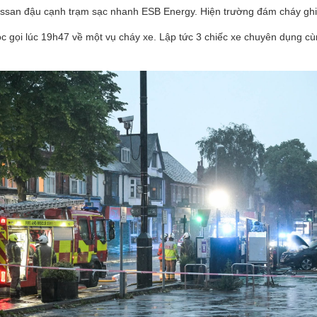
ện Nissan đậu cạnh trạm sạc nhanh ESB Energy. Hiện trường đám cháy gh
 gọi lúc 19h47 về một vụ cháy xe. Lập tức 3 chiếc xe chuyên dụng cù