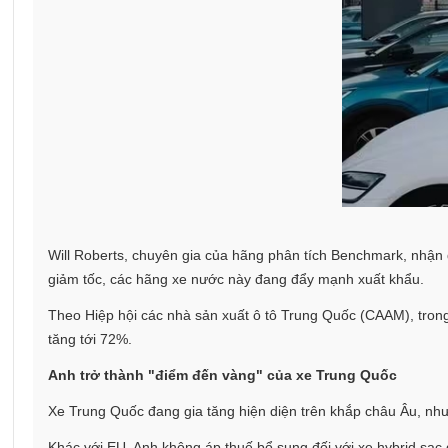
Will Roberts, chuyên gia của hãng phân tích Benchmark, nhận đ
giảm tốc, các hãng xe nước này đang đẩy mạnh xuất khẩu.
Theo Hiệp hội các nhà sản xuất ô tô Trung Quốc (CAAM), trong
tăng tới 72%.
Anh trở thành "điểm đến vàng" của xe Trung Quốc
Xe Trung Quốc đang gia tăng hiện diện trên khắp châu Âu, như
Khác với EU, Anh không áp thuế bổ sung đối với xe hybrid sạc 