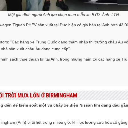
Một gia đình người Anh lựa chọn mua mẫu xe BYD. Ảnh: LTN.
kswagen Tiguan PHEV sản xuất tại Đức hiện có giá bán tại Anh hơn 43
otors: "Các hãng xe Trung Quốc đang thâm nhập thị trường châu Âu vớ
c nhà sản xuất châu Âu đang cung cấp".
 chính sách thuế thuận lợi tại Anh, trong những năm tới các hãng xe Tru
ỚI TRỜI MƯA LỚN Ở BIRMINGHAM
 đến để kiểm soát một vụ cháy xe điện Nissan khi đang đậu gần t
ingham (Anh) bị tê liệt trong nhiều giờ, khi lực lượng cứu hỏa cố gắn