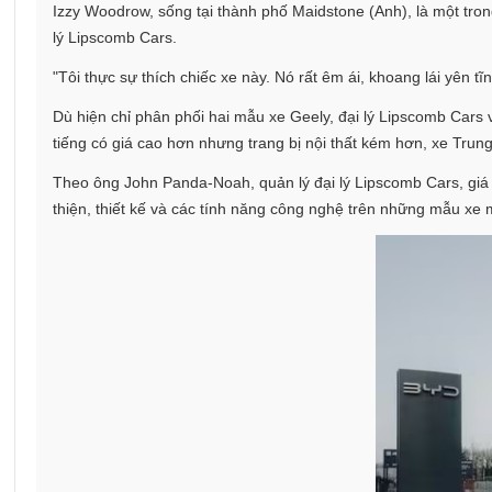
Izzy Woodrow, sống tại thành phố Maidstone (Anh), là một tr
lý Lipscomb Cars.
"Tôi thực sự thích chiếc xe này. Nó rất êm ái, khoang lái yên t
Dù hiện chỉ phân phối hai mẫu xe Geely, đại lý Lipscomb Cars v
tiếng có giá cao hơn nhưng trang bị nội thất kém hơn, xe Trun
Theo ông John Panda-Noah, quản lý đại lý Lipscomb Cars, giá
thiện, thiết kế và các tính năng công nghệ trên những mẫu xe 