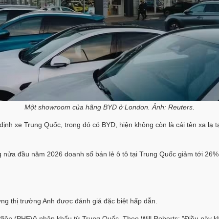
Một showroom của hãng BYD ở London. Ảnh: Reuters.
ịnh xe Trung Quốc, trong đó có BYD, hiện không còn là cái tên xa lạ 
 nửa đầu năm 2026 doanh số bán lẻ ô tô tại Trung Quốc giảm tới 26% 
ng thị trường Anh được đánh giá đặc biệt hấp dẫn.
điện (PHEV) nhập khẩu từ Trung Quốc. Theo Will Roberts: "Điều này khi