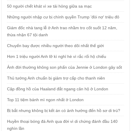
50 người chết khát vì xe tải hỏng giữa sa mạc
Những người nhập cư bị chính quyền Trump 'đòi nợ' triệu đô
Giám đốc nhà tang lễ ở Anh trao nhầm tro cốt suốt 12 năm,
thừa nhận 67 tội danh
Chuyến bay được nhiều người theo dõi nhất thế giới
Hơn 1 triệu người Anh lỡ kì nghỉ hè vì rắc rối hộ chiếu
Ảnh đời thường không son phấn của Jennie ở London gây sốt
Thủ tướng Anh chuẩn bị giảm trợ cấp cho thanh niên
Cặp đồng hồ của Haaland đắt ngang căn hộ ở London
Top 11 tiệm bánh mì ngon nhất ở London
Bị bắt nhưng không bị kết án có ảnh hưởng đến hồ sơ di trú?
Huyền thoại bóng đá Anh qua đời vì di chứng đánh đầu 140
nghìn lần