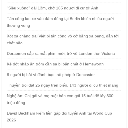
"Siêu xuồng" dài 13m, chở 165 người di cư tới Anh
Tấn công lao xe vào đám đông tại Berlin khiến nhiều người
thương vong
Xót xa chàng trai Việt bị tấn công vô cớ bằng xà beng, dẫn tới
chết não
Doraemon sắp ra mắt phim mới, trở về London thời Victoria
Kẻ đột nhập ăn trộm cần sa bị bắn chết ở Hemsworth
8 người bị bắt vì đánh bạc trái phép ở Doncaster
Thuyền trôi dạt 25 ngày trên biển, 143 người di cư thiệt mạng
Nghệ An: Chị gái và mẹ ruột bán con gái 15 tuổi để lấy 300
triệu đồng
David Beckham kiếm tiền gấp đôi tuyển Anh tại World Cup
2026