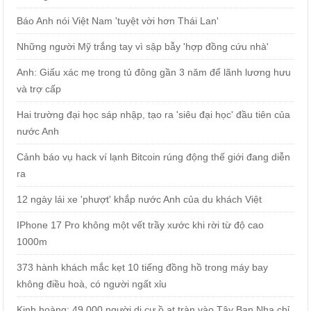
Báo Anh nói Việt Nam 'tuyệt vời hơn Thái Lan'
Những người Mỹ trắng tay vì sập bẫy 'hợp đồng cứu nhà'
Anh: Giấu xác mẹ trong tủ đông gần 3 năm để lãnh lương hưu
và trợ cấp
Hai trường đại học sáp nhập, tạo ra 'siêu đại học' đầu tiên của
nước Anh
Cảnh báo vụ hack ví lạnh Bitcoin rúng động thế giới đang diễn
ra
12 ngày lái xe 'phượt' khắp nước Anh của du khách Việt
IPhone 17 Pro không một vết trầy xước khi rời từ độ cao
1000m
373 hành khách mắc kẹt 10 tiếng đồng hồ trong máy bay
không điều hoà, có người ngất xỉu
Kinh hoàng: 49.000 người di cư ồ ạt tràn vào Tây Ban Nha chỉ