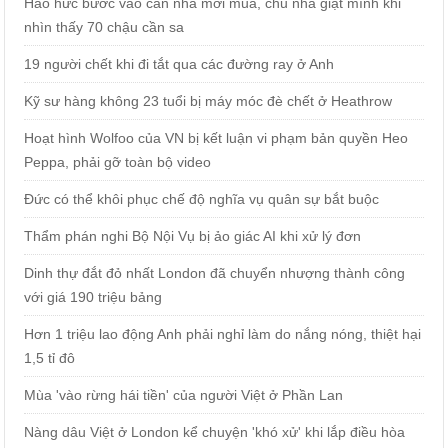
Háo hức bước vào căn nhà mới mua, chủ nhà giật mình khi
nhìn thấy 70 chậu cần sa
19 người chết khi đi tắt qua các đường ray ở Anh
Kỹ sư hàng không 23 tuổi bị máy móc đè chết ở Heathrow
Hoạt hình Wolfoo của VN bị kết luận vi phạm bản quyền Heo
Peppa, phải gỡ toàn bộ video
Đức có thể khôi phục chế độ nghĩa vụ quân sự bắt buộc
Thẩm phán nghi Bộ Nội Vụ bị ảo giác AI khi xử lý đơn
Dinh thự đắt đỏ nhất London đã chuyển nhượng thành công
với giá 190 triệu bảng
Hơn 1 triệu lao động Anh phải nghỉ làm do nắng nóng, thiệt hại
1,5 tỉ đô
Mùa 'vào rừng hái tiền' của người Việt ở Phần Lan
Nàng dâu Việt ở London kể chuyện 'khó xử' khi lắp điều hòa