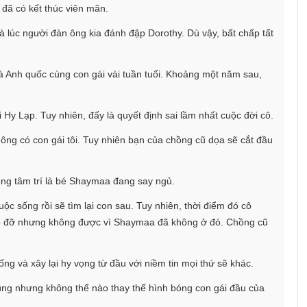
đã có kết thúc viên mãn.
là lúc người đàn ông kia đánh đập Dorothy. Dù vậy, bất chấp tất
 Anh quốc cùng con gái vài tuần tuổi. Khoảng một năm sau,
 Hy Lạp. Tuy nhiên, đấy là quyết định sai lầm nhất cuộc đời cô.
ông có con gái tôi. Tuy nhiên bạn của chồng cũ dọa sẽ cắt đầu
trong tâm trí là bé Shaymaa đang say ngủ.
ộc sống rồi sẽ tìm lại con sau. Tuy nhiên, thời điểm đó cô
giúp đỡ nhưng không được vì Shaymaa đã không ở đó. Chồng cũ
ng và xây lại hy vọng từ đầu với niềm tin mọi thứ sẽ khác.
chúng nhưng không thể nào thay thế hình bóng con gái đầu của