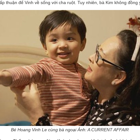
hấp thuận để Vinh về sống với cha ruột. Tuy nhiên, bà Kim không đồng 
Bé Hoang Vinh Le cùng bà ngoại Ảnh: A CURRENT AFFAIR