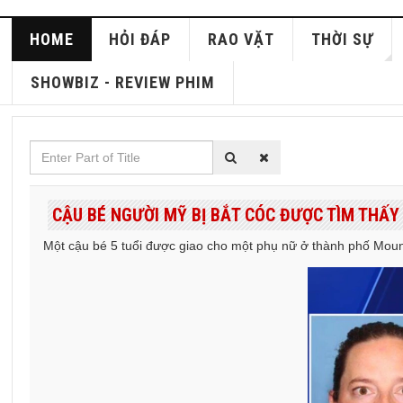
HOME
HỎI ĐÁP
RAO VẶT
THỜI SỰ
SHOWBIZ - REVIEW PHIM
Enter
Part
of
CẬU BÉ NGƯỜI MỸ BỊ BẮT CÓC ĐƯỢC TÌM THẤY
Title
Một cậu bé 5 tuổi được giao cho một phụ nữ ở thành phố Moun