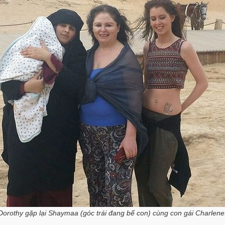
Dorothy gặp lại Shaymaa (góc trái đang bế con) cùng con gái Charlene