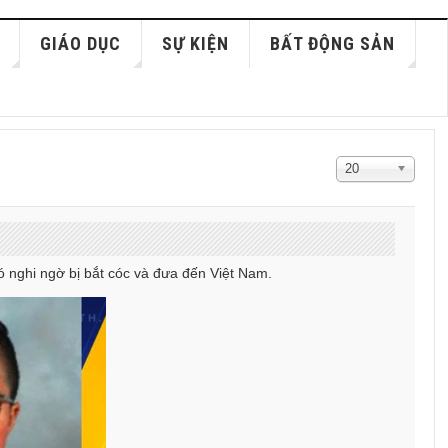
GIÁO DỤC
SỰ KIỆN
BẤT ĐỘNG SẢN
Hiển
20
thị
#
 nghi ngờ bị bắt cóc và đưa đến Việt Nam.