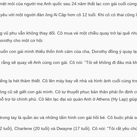
mệt mỏi của người mẹ Anh quốc sau 24 năm thất lạc con gái cuối cùng 
h yêu với một người đàn ông Ai Cập hơn cô 12 tuổi. Khi cô có thai cũng 
vũ phu vẫn không thay đổi. Cô mua vé một chiều quay trở lại quê nhà
orothy cho một cơ hội.
uốn con gái mình thiếu thốn tình cảm của cha, Dorothy đồng ý quay lại
 rằng sẽ quay về Anh cùng con gái. Cô nói: “Tôi sẽ không đi đâu mà kh
 tiếng la hét thảm thiết. Cô lên máy bay về nhà và hình ảnh cuối cùng 
ng cũ sẽ giết con gái mình. Cô tự thuyết phục bản thân phải ổn định cu
 hỗ trợ từ chính phủ. Cô liên lạc đại sứ quán Anh ở Athens (Hy Lạp) 
rong tay là quần áo và những tấm hình con gái hồi bé. Cô buộc phải số
2 tuổi), Charlene (20 tuổi) và Dwayne (17 tuổi). Cô nói: “Tôi rất yêu 