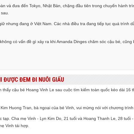
àn và đưa đến Tokyo, Nhật Bản, chặng đầu tiên trong chuyến hành trìn
 sau.
 nhưng đang ở Việt Nam. Các nhà điều tra đang tiếp tục quá trình dẫ
 không có vấn đề gì xảy ra khi Amanda Dinges chăm sóc cậu bé, cũng 
HI ĐƯỢC ĐEM ĐI NUÔI GIẤU
m thấy cậu bé Hoang Vinh Le sau cuộc tìm kiếm toàn quốc kéo dài 16 th
bà Kim Huong Tran, bà ngoại của bé Vinh, vui mừng nói với chương trình 
ức tạp. Cha mẹ Vinh - Lyn Kim Do, 21 tuổi và Hoang Thanh Le, 28 tuổi 
mẹ Vinh tái hợp.