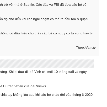
h trở về nhà ở Seattle. Các đặc vụ FBI đã đưa cậu bé về
n độ cho đến khi các nghi phạm có thể ra hầu tòa ở quận
không có dấu hiệu cho thấy cậu bé có nguy cơ tử vong hay bị
Theo Afamily
áng. Khi bị đưa đi, bé Vinh chỉ mới 10 tháng tuổi và ngày
A Current Affair của đài
9news
.
- chia tay không lâu sau khi cậu bé chào đời vào tháng 6-2020.