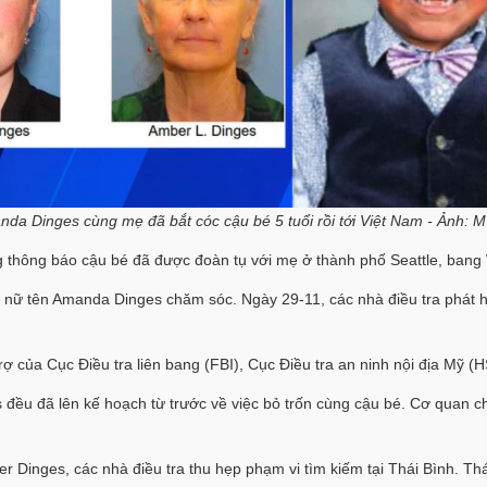
da Dinges cùng mẹ đã bắt cóc cậu bé 5 tuổi rồi tới Việt Nam - Ảnh:
thông báo cậu bé đã được đoàn tụ với mẹ ở thành phố Seattle, bang
nữ tên Amanda Dinges chăm sóc. Ngày 29-11, các nhà điều tra phát h
rợ của Cục Điều tra liên bang (FBI), Cục Điều tra an ninh nội địa Mỹ (
đều đã lên kế hoạch từ trước về việc bỏ trốn cùng cậu bé. Cơ quan chứ
 Dinges, các nhà điều tra thu hẹp phạm vi tìm kiếm tại Thái Bình. T