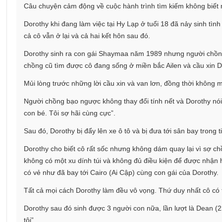
Câu chuyện cảm động về cuộc hành trình tìm kiếm không biết 
Dorothy khi đang làm việc tại Hy Lạp ở tuổi 18 đã nảy sinh tìn
cả cô vẫn ở lại và cả hai kết hôn sau đó.
Dorothy sinh ra con gái Shaymaa năm 1989 nhưng người chồng 
chồng cũ tìm được cô đang sống ở miền bắc Ailen và cầu xin D
Mủi lòng trước những lời cầu xin và van lơn, đồng thời không m
Người chồng bạo ngược không thay đổi tính nết và Dorothy nói
con bé. Tôi sợ hãi cùng cực”.
Sau đó, Dorothy bị đẩy lên xe ô tô và bị đưa tới sân bay trong
Dorothy cho biết cô rất sốc nhưng không dám quay lại vì sợ chồ
không có một xu dính túi và không đủ điều kiện để được nhận
có vẻ như đã bay tới Cairo (Ai Cập) cùng con gái của Dorothy.
Tất cả mọi cách Dorothy làm đều vô vọng. Thứ duy nhất cô có t
Dorothy sau đó sinh được 3 người con nữa, lần lượt là Dean (2
tôi”.