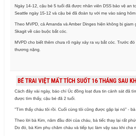
Ngày 14-12, cậu bé 5 tuổi đã được nhân viên DSS bảo vệ an to
Seattle ngày 15-12 và cậu bé đã đoàn tụ với mẹ vào sáng hôm
Theo MVPD, cả Amanda và Amber Dinges hiện không bị giam giữ
Skagit về cáo buộc bắt cóc.
MVPD cho biết thêm chưa rõ ngày xảy ra vụ bắt cóc. Trước đó
thương nặng.
BÉ TRAI VIỆT MẤT TÍCH SUỐT 16 THÁNG SAU K
Cách đây vài ngày, báo chí Úc đồng loạt đưa tin cảnh sát đã tì
được tìm thấy, cậu bé đã 2 tuổi.
"Tìm thấy cháu tôi rồi. Cuối cùng tôi cũng được gặp lại nó" - 
Theo lời bà Kim, năm đầu đời của cháu, bà tiếc thay lại rất ph
Do đó, bà Kim phụ chăm cháu và tiếp tục làm vậy sau khi cha 