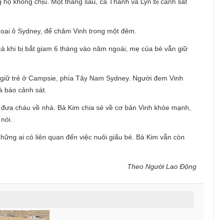
 họ không chịu. Một tháng sau, cả Thanh và Lyn bị cảnh sát
goại ô Sydney, để chăm Vinh trong một đêm.
cả khi bị bắt giam 6 tháng vào năm ngoái, mẹ của bé vẫn giữ
âm giữ trẻ ở Campsie, phía Tây Nam Sydney. Người đem Vinh
à báo cảnh sát.
m đưa cháu về nhà. Bà Kim chia sẻ về cơ bản Vinh khỏe mạnh,
 nói.
những ai có liên quan đến việc nuôi giấu bé. Bà Kim vẫn còn
Theo Người Lao Động