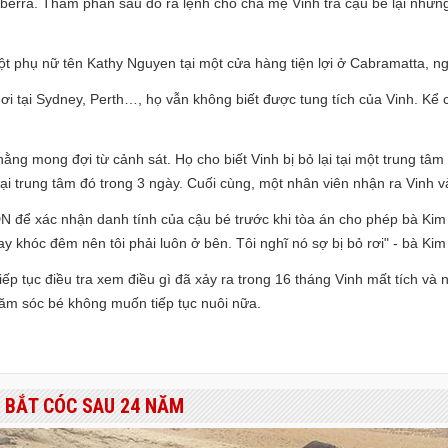
erra. Thẩm phán sau đó ra lệnh cho cha mẹ Vinh trả cậu bé lại nhưng
t phụ nữ tên Kathy Nguyen tại một cửa hàng tiện lợi ở Cabramatta, n
ơi tại Sydney, Perth…, họ vẫn không biết được tung tích của Vinh. Kể 
ng mong đợi từ cảnh sát. Họ cho biết Vinh bị bỏ lại tại một trung t
 lại trung tâm đó trong 3 ngày. Cuối cùng, một nhân viên nhận ra Vinh v
DN để xác nhận danh tính của cậu bé trước khi tòa án cho phép bà Ki
ay khóc đêm nên tôi phải luôn ở bên. Tôi nghĩ nó sợ bị bỏ rơi" - bà Kim
ếp tục điều tra xem điều gì đã xảy ra trong 16 tháng Vinh mất tích và 
hăm sóc bé không muốn tiếp tục nuôi nữa.
G BẮT CÓC SAU 24 NĂM