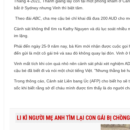
Tháng 4-2021, Thanh giằng lấy con tại một phòng khám ở Canb
bắt ở Sydney nhưng Vinh thì biệt tăm.
Theo đài
ABC
, cha mẹ cậu bé chỉ khai đã đưa 200 AUD cho mộ
Cảnh sát không thể tìm ra Kathy Nguyen và dù lục soát nhiều n
im lặng.
Phải đến ngày 25-9 năm nay, bà Kim mới nhận được cuộc gọi hằ
đến gửi là một cô gái trẻ và sau đó không quay lại đón. Vinh ở
Vinh mất tích khi còn quá nhỏ nên cảnh sát phải xét nghiệm A
cậu bé đã biết đi và nói một chút tiếng Việt. "Nhưng thằng bé h
Trong thông cáo, Cảnh sát Liên bang Úc (AFP) cho biết họ sẽ ti
sốc khi biết rằng sở dĩ cháu mình được tìm thấy là do người c
LI KÌ NGƯỜI MẸ ANH TÌM LẠI CON GÁI BỊ CHỒN