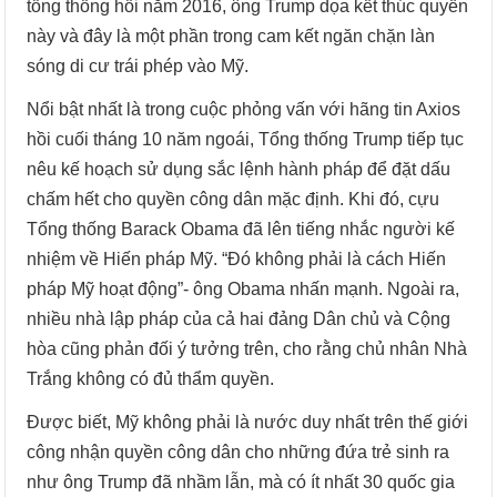
tổng thống hồi năm 2016, ông Trump dọa kết thúc quyền
này và đây là một phần trong cam kết ngăn chặn làn
sóng di cư trái phép vào Mỹ.
Nổi bật nhất là trong cuộc phỏng vấn với hãng tin Axios
hồi cuối tháng 10 năm ngoái, Tổng thống Trump tiếp tục
nêu kế hoạch sử dụng sắc lệnh hành pháp để đặt dấu
chấm hết cho quyền công dân mặc định. Khi đó, cựu
Tổng thống Barack Obama đã lên tiếng nhắc người kế
nhiệm về Hiến pháp Mỹ. “Đó không phải là cách Hiến
pháp Mỹ hoạt động”- ông Obama nhấn mạnh. Ngoài ra,
nhiều nhà lập pháp của cả hai đảng Dân chủ và Cộng
hòa cũng phản đối ý tưởng trên, cho rằng chủ nhân Nhà
Trắng không có đủ thẩm quyền.
Được biết, Mỹ không phải là nước duy nhất trên thế giới
công nhận quyền công dân cho những đứa trẻ sinh ra
như ông Trump đã nhầm lẫn, mà có ít nhất 30 quốc gia