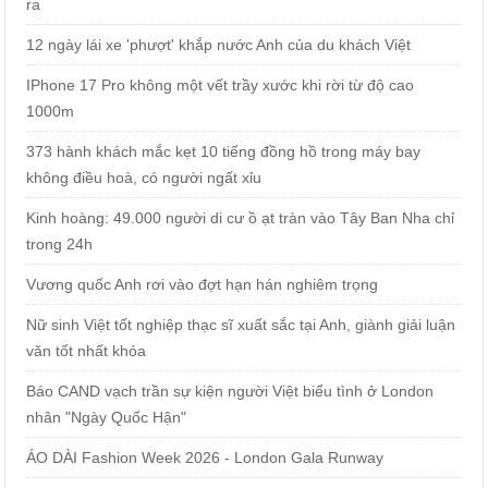
ra
12 ngày lái xe 'phượt' khắp nước Anh của du khách Việt
IPhone 17 Pro không một vết trầy xước khi rời từ độ cao
1000m
373 hành khách mắc kẹt 10 tiếng đồng hồ trong máy bay
không điều hoà, có người ngất xỉu
Kinh hoàng: 49.000 người di cư ồ ạt tràn vào Tây Ban Nha chỉ
trong 24h
Vương quốc Anh rơi vào đợt hạn hán nghiêm trọng
Nữ sinh Việt tốt nghiệp thạc sĩ xuất sắc tại Anh, giành giải luận
văn tốt nhất khóa
Báo CAND vạch trần sự kiện người Việt biểu tình ở London
nhân "Ngày Quốc Hận"
ÁO DÀI Fashion Week 2026 - London Gala Runway