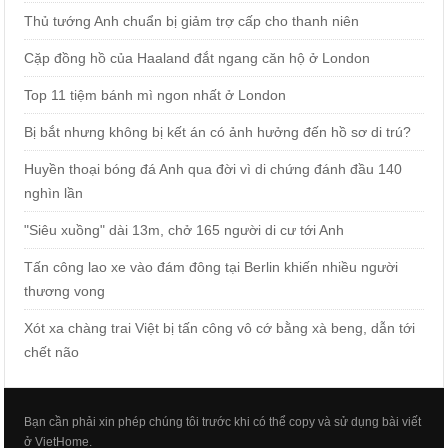
Thủ tướng Anh chuẩn bị giảm trợ cấp cho thanh niên
Cặp đồng hồ của Haaland đắt ngang căn hộ ở London
Top 11 tiệm bánh mì ngon nhất ở London
Bị bắt nhưng không bị kết án có ảnh hưởng đến hồ sơ di trú?
Huyền thoại bóng đá Anh qua đời vì di chứng đánh đầu 140
nghìn lần
"Siêu xuồng" dài 13m, chở 165 người di cư tới Anh
Tấn công lao xe vào đám đông tại Berlin khiến nhiều người
thương vong
Xót xa chàng trai Việt bị tấn công vô cớ bằng xà beng, dẫn tới
chết não
Bạn cần phải xin phép chúng tôi trước khi có thể copy và sử dụng bài viết
ở VietHome.