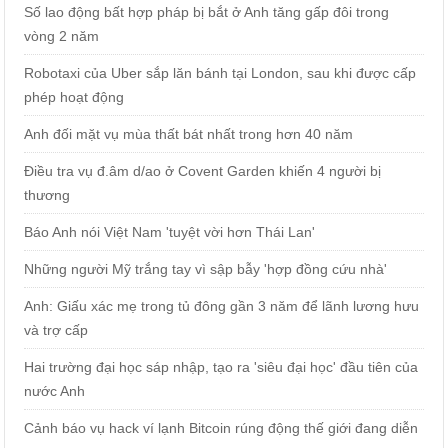
Số lao động bất hợp pháp bị bắt ở Anh tăng gấp đôi trong
vòng 2 năm
Robotaxi của Uber sắp lăn bánh tại London, sau khi được cấp
phép hoạt động
Anh đối mặt vụ mùa thất bát nhất trong hơn 40 năm
Điều tra vụ đ.âm d/ao ở Covent Garden khiến 4 người bị
thương
Báo Anh nói Việt Nam 'tuyệt vời hơn Thái Lan'
Những người Mỹ trắng tay vì sập bẫy 'hợp đồng cứu nhà'
Anh: Giấu xác mẹ trong tủ đông gần 3 năm để lãnh lương hưu
và trợ cấp
Hai trường đại học sáp nhập, tạo ra 'siêu đại học' đầu tiên của
nước Anh
Cảnh báo vụ hack ví lạnh Bitcoin rúng động thế giới đang diễn