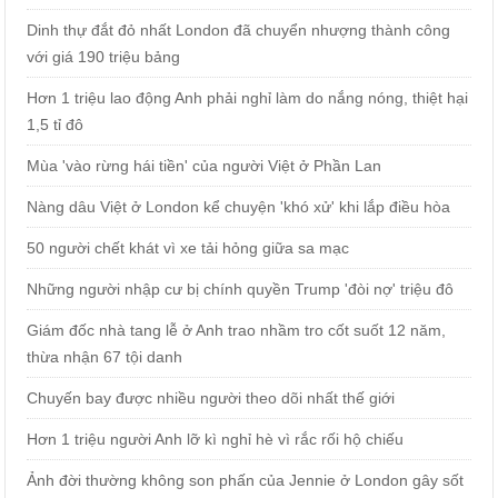
Dinh thự đắt đỏ nhất London đã chuyển nhượng thành công
với giá 190 triệu bảng
Hơn 1 triệu lao động Anh phải nghỉ làm do nắng nóng, thiệt hại
1,5 tỉ đô
Mùa 'vào rừng hái tiền' của người Việt ở Phần Lan
Nàng dâu Việt ở London kể chuyện 'khó xử' khi lắp điều hòa
50 người chết khát vì xe tải hỏng giữa sa mạc
Những người nhập cư bị chính quyền Trump 'đòi nợ' triệu đô
Giám đốc nhà tang lễ ở Anh trao nhầm tro cốt suốt 12 năm,
thừa nhận 67 tội danh
Chuyến bay được nhiều người theo dõi nhất thế giới
Hơn 1 triệu người Anh lỡ kì nghỉ hè vì rắc rối hộ chiếu
Ảnh đời thường không son phấn của Jennie ở London gây sốt