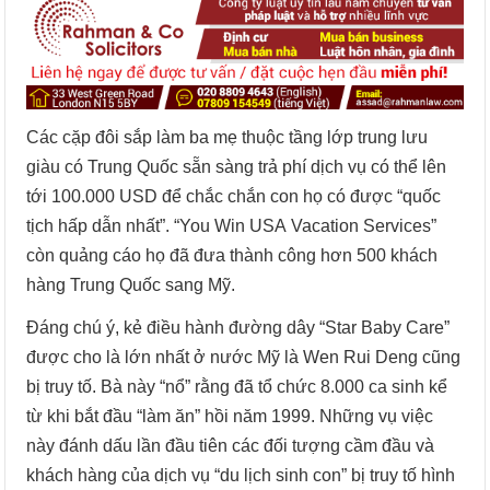
Các cặp đôi sắp làm ba mẹ thuộc tầng lớp trung lưu
giàu có Trung Quốc sẵn sàng trả phí dịch vụ có thể lên
tới 100.000 USD để chắc chắn con họ có được “quốc
tịch hấp dẫn nhất”. “You Win USA Vacation Services”
còn quảng cáo họ đã đưa thành công hơn 500 khách
hàng Trung Quốc sang Mỹ.
Đáng chú ý, kẻ điều hành đường dây “Star Baby Care”
được cho là lớn nhất ở nước Mỹ là Wen Rui Deng cũng
bị truy tố. Bà này “nổ” rằng đã tổ chức 8.000 ca sinh kể
từ khi bắt đầu “làm ăn” hồi năm 1999. Những vụ việc
này đánh dấu lần đầu tiên các đối tượng cầm đầu và
khách hàng của dịch vụ “du lịch sinh con” bị truy tố hình