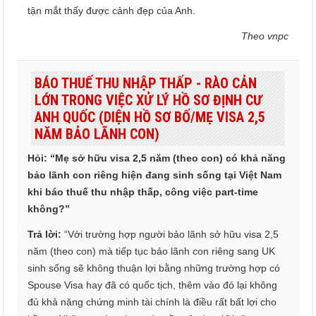
tận mắt thấy được cảnh đẹp của Anh.
Theo vnpc
BÁO THUẾ THU NHẬP THẤP - RÀO CẢN
LỚN TRONG VIỆC XỬ LÝ HỒ SƠ ĐỊNH CƯ
ANH QUỐC (DIỆN HỒ SƠ BỐ/MẸ VISA 2,5
NĂM BẢO LÃNH CON)
Hỏi: “Mẹ sở hữu visa 2,5 năm (theo con) có khả năng
bảo lãnh con riêng hiện đang sinh sống tại Việt Nam
khi báo thuế thu nhập thấp, công việc part-time
không?”
Trả lời:
“Với trường hợp người bảo lãnh sở hữu visa 2,5
năm (theo con) mà tiếp tục bảo lãnh con riêng sang UK
sinh sống sẽ không thuận lợi bằng những trường hợp có
Spouse Visa hay đã có quốc tịch, thêm vào đó lại không
đủ khả năng chứng minh tài chính là điều rất bất lợi cho