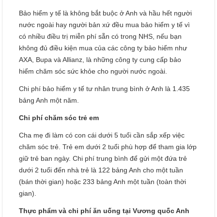
Bảo hiểm y tế là không bắt buộc ở Anh và hầu hết người
nước ngoài hay người bản xứ đều mua bảo hiểm y tế vì
có nhiều điều trị miễn phí sẵn có trong NHS, nếu bạn
không đủ điều kiện mua của các công ty bảo hiểm như
AXA, Bupa và Allianz, là những công ty cung cấp bảo
hiểm chăm sóc sức khỏe cho người nước ngoài.
Chi phí bảo hiểm y tế tư nhân trung bình ở Anh là 1.435
bảng Anh một năm.
Chi phí chăm sóc trẻ em
Cha mẹ đi làm có con cái dưới 5 tuổi cần sắp xếp việc
chăm sóc trẻ. Trẻ em dưới 2 tuổi phù hợp để tham gia lớp
giữ trẻ ban ngày. Chi phí trung bình để gửi một đứa trẻ
dưới 2 tuổi đến nhà trẻ là 122 bảng Anh cho một tuần
(bán thời gian) hoặc 233 bảng Anh một tuần (toàn thời
gian).
Thực phẩm và chi phí ăn uống tại Vương quốc Anh