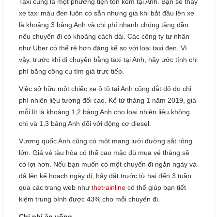
Taxi cũng là một phương tiện tốn kém tại Anh. Bạn sẽ thấy
xe taxi màu đen luôn có sẵn nhưng giá khi bắt đầu lên xe
là khoảng 3 bảng Anh và chi phí nhanh chóng tăng dần
nếu chuyến đi có khoảng cách dài. Các công ty tư nhân
như Uber có thể rẻ hơn đáng kể so với loại taxi đen. Vì
vậy, trước khi di chuyển bằng taxi tại Anh, hãy ước tính chi
phí bằng công cụ tìm giá trực tiếp.
Việc sở hữu một chiếc xe ô tô tại Anh cũng đắt đỏ do chi
phí nhiên liệu tương đối cao. Kể từ tháng 1 năm 2019, giá
mỗi lít là khoảng 1,2 bảng Anh cho loại nhiên liệu không
chì và 1,3 bảng Anh đối với động cơ diesel.
Vương quốc Anh cũng có một mạng lưới đường sắt rộng
lớn. Giá vé tàu hỏa có thể cao mặc dù mua vé tháng sẽ
có lợi hơn. Nếu bạn muốn có một chuyến đi ngắn ngày và
đã lên kế hoạch ngày đi, hãy đặt trước từ hai đến 3 tuần
qua các trang web như
thetrainline
có thể giúp bạn tiết
kiệm trung bình được 43% cho mỗi chuyến đi.
Chi phí ăn uống