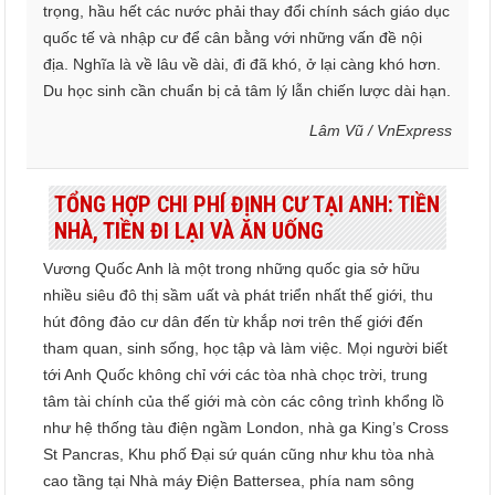
trọng, hầu hết các nước phải thay đổi chính sách giáo dục
quốc tế và nhập cư để cân bằng với những vấn đề nội
địa. Nghĩa là về lâu về dài, đi đã khó, ở lại càng khó hơn.
Du học sinh cần chuẩn bị cả tâm lý lẫn chiến lược dài hạn.
Lâm Vũ / VnExpress
TỔNG HỢP CHI PHÍ ĐỊNH CƯ TẠI ANH: TIỀN
NHÀ, TIỀN ĐI LẠI VÀ ĂN UỐNG
Vương Quốc Anh là một trong những quốc gia sở hữu
nhiều siêu đô thị sầm uất và phát triển nhất thế giới, thu
hút đông đảo cư dân đến từ khắp nơi trên thế giới đến
tham quan, sinh sống, học tập và làm việc. Mọi người biết
tới Anh Quốc không chỉ với các tòa nhà chọc trời, trung
tâm tài chính của thế giới mà còn các công trình khổng lồ
như hệ thống tàu điện ngầm London, nhà ga King’s Cross
St Pancras, Khu phố Đại sứ quán cũng như khu tòa nhà
cao tầng tại Nhà máy Điện Battersea, phía nam sông