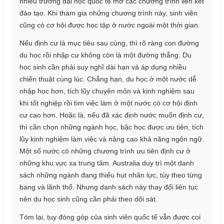
nhiều trường đại học quốc tế mở các chương trình liên kết
đào tạo. Khi tham gia những chương trình này, sinh viên
cũng có cơ hội được học tập ở nước ngoài một thời gian.
Nếu định cư là mục tiêu sau cùng, thì rõ ràng con đường
du học rồi nhập cư không còn là một đường thẳng. Du
học sinh cần phải suy nghĩ dài hạn và áp dụng nhiều
chiến thuật cùng lúc. Chẳng hạn, du học ở một nước dễ
nhập học hơn, tích lũy chuyên môn và kinh nghiệm sau
khi tốt nghiệp rồi tìm việc làm ở một nước có cơ hội định
cư cao hơn. Hoặc là, nếu đã xác định nước muốn định cư,
thì cần chọn những ngành học, bậc học được ưu tiên, tích
lũy kinh nghiệm làm việc và nâng cao khả năng ngôn ngữ.
Một số nước có những chương trình ưu tiên định cư ở
những khu vực xa trung tâm. Australia duy trì một danh
sách những ngành đang thiếu hụt nhân lực, tùy theo từng
bang và lãnh thổ. Nhưng danh sách này thay đổi liên tục
nên du học sinh cũng cần phải theo dõi sát.
Tóm lại, tuy đóng góp của sinh viên quốc tế vẫn được coi