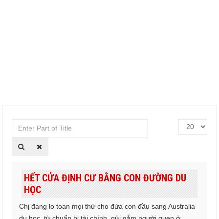
Enter
Hiển
Part
thị
of
#
Title
HẾT CỬA ĐỊNH CƯ BẰNG CON ĐƯỜNG DU
HỌC
Chị đang lo toan mọi thứ cho đứa con đầu sang Australia
du học, từ chuẩn bị tài chính, gửi gắm người quen ở