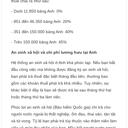
thuế chia ra như sau:
- Dưới 11.850 bảng Anh: 0%
- 851 đến 46.350 bảng Anh: 20%
- 351 đến 150.000 bảng Anh: 40%
- Trên 150.000 bảng Anh: 45%
An sinh xã hội và chi phí lương hưu tại Anh
Hệ thống an sinh xã hội ở Anh khá phức tạp. Nếu bạn bắt
đầu công việc mà không được đăng ký an sinh xã hội,
bạn phải trả thuế đặc biệt tháng đầu tiên, thường bao
gồm các khoản thuế phải trả khá nhiều. Tuy nhiên, sự
khác biệt ở đây là bạn sẽ được trả lại sau tháng thứ hai
hoặc tháng thứ ba làm việc.
Phúc lợi an sinh xã hội (Bảo hiểm Quốc gia) chi trả cho
người nước ngoài bị thất nghiệp, ốm đau, thai sản, tàn tật
và tử vong. Tỷ lệ bạn phải trả tùy thuộc vào thâm niên làm
việc và mức thu nhập của bạn. Hầu hết người nước ngoài