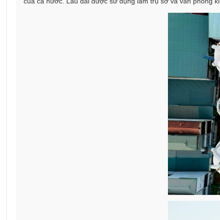
của cả nước. Lâu đài được sử dụng làm trụ sở và văn phòng k