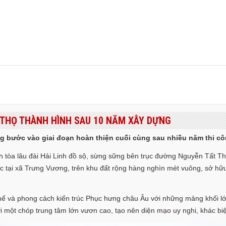
Ú THỌ THÀNH HÌNH SAU 10 NĂM XÂY DỰNG
ng bước vào giai đoạn hoàn thiện cuối cùng sau nhiều năm thi cô
 tòa lâu đài Hải Linh đồ sộ, sừng sững bên trục đường Nguyễn Tất T
 lạc tại xã Trưng Vương, trên khu đất rộng hàng nghìn mét vuông, sở hữ
ế và phong cách kiến trúc Phục hưng châu Âu với những mảng khối lớn, 
ới một chóp trung tâm lớn vươn cao, tạo nên diện mạo uy nghi, khác bi