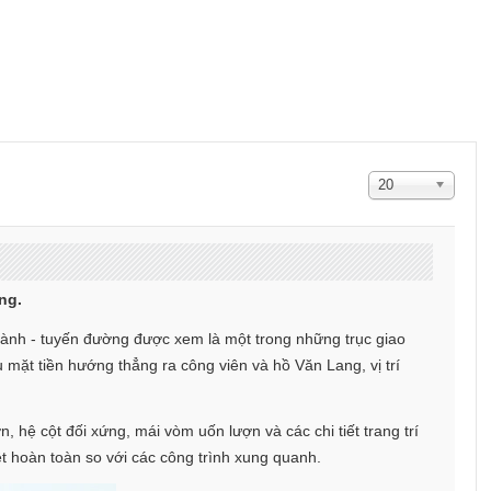
Hiển
20
thị
#
ng.
hành - tuyến đường được xem là một trong những trục giao
u mặt tiền hướng thẳng ra công viên và hồ Văn Lang, vị trí
hệ cột đối xứng, mái vòm uốn lượn và các chi tiết trang trí
ệt hoàn toàn so với các công trình xung quanh.