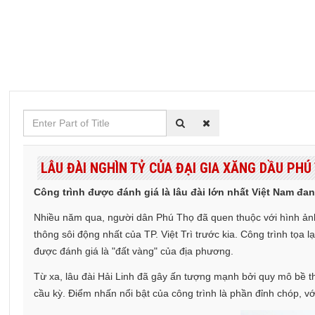
Enter
Part
of
LÂU ĐÀI NGHÌN TỶ CỦA ĐẠI GIA XĂNG DẦU PH
Title
Công trình được đánh giá là lâu đài lớn nhất Việt Nam đa
Nhiều năm qua, người dân Phú Thọ đã quen thuộc với hình ảnh
thông sôi động nhất của TP. Việt Trì trước kia. Công trình tọa
được đánh giá là "đất vàng" của địa phương.
Từ xa, lâu đài Hải Linh đã gây ấn tượng mạnh bởi quy mô bề th
cầu kỳ. Điểm nhấn nổi bật của công trình là phần đỉnh chóp, v