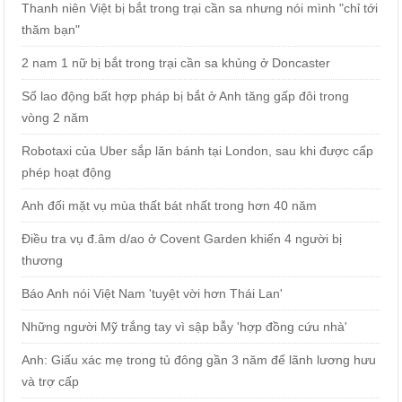
Thanh niên Việt bị bắt trong trại cần sa nhưng nói mình "chỉ tới
thăm bạn"
2 nam 1 nữ bị bắt trong trại cần sa khủng ở Doncaster
Số lao động bất hợp pháp bị bắt ở Anh tăng gấp đôi trong
vòng 2 năm
Robotaxi của Uber sắp lăn bánh tại London, sau khi được cấp
phép hoạt động
Anh đối mặt vụ mùa thất bát nhất trong hơn 40 năm
Điều tra vụ đ.âm d/ao ở Covent Garden khiến 4 người bị
thương
Báo Anh nói Việt Nam 'tuyệt vời hơn Thái Lan'
Những người Mỹ trắng tay vì sập bẫy 'hợp đồng cứu nhà'
Anh: Giấu xác mẹ trong tủ đông gần 3 năm để lãnh lương hưu
và trợ cấp