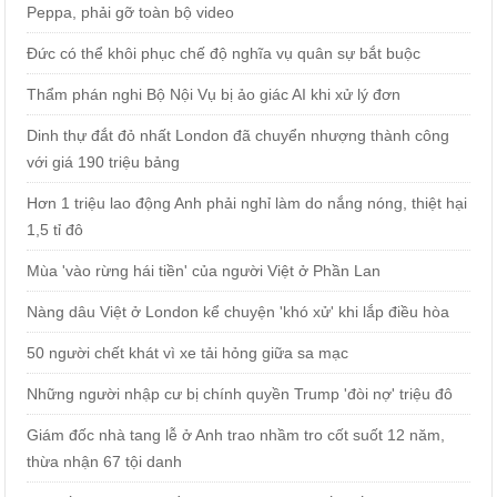
Peppa, phải gỡ toàn bộ video
Đức có thể khôi phục chế độ nghĩa vụ quân sự bắt buộc
Thẩm phán nghi Bộ Nội Vụ bị ảo giác AI khi xử lý đơn
Dinh thự đắt đỏ nhất London đã chuyển nhượng thành công
với giá 190 triệu bảng
Hơn 1 triệu lao động Anh phải nghỉ làm do nắng nóng, thiệt hại
1,5 tỉ đô
Mùa 'vào rừng hái tiền' của người Việt ở Phần Lan
Nàng dâu Việt ở London kể chuyện 'khó xử' khi lắp điều hòa
50 người chết khát vì xe tải hỏng giữa sa mạc
Những người nhập cư bị chính quyền Trump 'đòi nợ' triệu đô
Giám đốc nhà tang lễ ở Anh trao nhầm tro cốt suốt 12 năm,
thừa nhận 67 tội danh