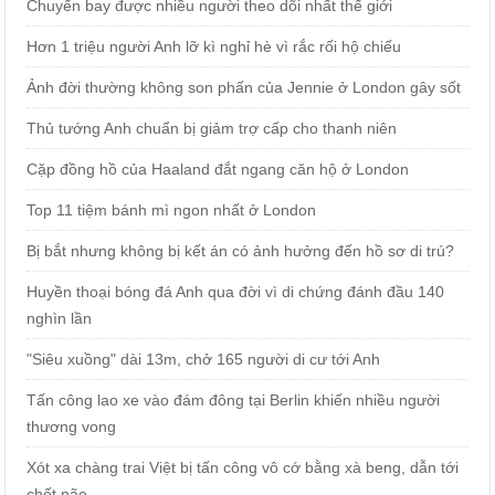
Chuyến bay được nhiều người theo dõi nhất thế giới
Hơn 1 triệu người Anh lỡ kì nghỉ hè vì rắc rối hộ chiếu
Ảnh đời thường không son phấn của Jennie ở London gây sốt
Thủ tướng Anh chuẩn bị giảm trợ cấp cho thanh niên
Cặp đồng hồ của Haaland đắt ngang căn hộ ở London
Top 11 tiệm bánh mì ngon nhất ở London
Bị bắt nhưng không bị kết án có ảnh hưởng đến hồ sơ di trú?
Huyền thoại bóng đá Anh qua đời vì di chứng đánh đầu 140
nghìn lần
"Siêu xuồng" dài 13m, chở 165 người di cư tới Anh
Tấn công lao xe vào đám đông tại Berlin khiến nhiều người
thương vong
Xót xa chàng trai Việt bị tấn công vô cớ bằng xà beng, dẫn tới
chết não