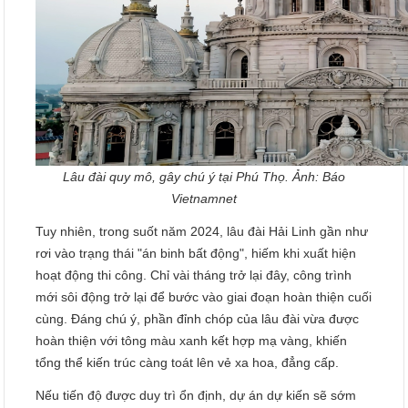
Lâu đài quy mô, gây chú ý tại Phú Thọ. Ảnh: Báo
Vietnamnet
Tuy nhiên, trong suốt năm 2024, lâu đài Hải Linh gần như
rơi vào trạng thái "án binh bất động", hiếm khi xuất hiện
hoạt động thi công. Chỉ vài tháng trở lại đây, công trình
mới sôi động trở lại để bước vào giai đoạn hoàn thiện cuối
cùng. Đáng chú ý, phần đỉnh chóp của lâu đài vừa được
hoàn thiện với tông màu xanh kết hợp mạ vàng, khiến
tổng thể kiến trúc càng toát lên vẻ xa hoa, đẳng cấp.
Nếu tiến độ được duy trì ổn định, dự án dự kiến sẽ sớm