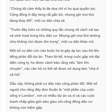
“Chúng tôi cảm thấy bị đe dọa chỉ vì họ quá quyền lực.
Cộng đồng ở đây từng rất gắn bó, nhưng giờ mọi thứ
đang thay đổi", một cư dân chia sẻ.
"Trước đây luôn có những quy tắc chung về cách cải tạo
và sinh hoạt trong khu dân cư. Nhưng giờ mọi thứ dường
như không còn được tôn trọng", một cư dân khác nói.
Một số cư dân còn cáo buộc họ bị gây áp lực sau khi lên
tiếng phản đối dự án. Theo lời kể, trong cuộc gặp với đại
diện công ty, họ được cảnh báo rằng nếu “làm lớn
chuyện”, các căn hộ có thể sẽ được sử dụng làm “nhà ở
xã hội”.
Dẫu vậy, không phải cư dân nào cũng phản đối. Một số
người cho rằng đây đơn thuần là “một phần của cuộc
sống ở London”, nơi có nhiều dự án xa xỉ và các cuộc
tranh chấp giữa giới siêu giàu với cộng đồng dân cư
không còn hiếm gặp.