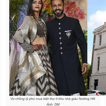
Vợ chồng tỷ phú mua biệt thự ở khu nhà giàu Notting Hill.
Ảnh: DM