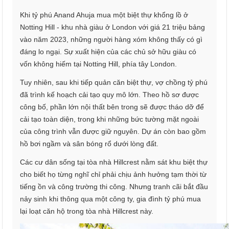
Khi tỷ phú Anand Ahuja mua một biệt thự khổng lồ ở
Notting Hill - khu nhà giàu ở London với giá 21 triệu bảng
vào năm 2023, những người hàng xóm không thấy có gì
đáng lo ngại. Sự xuất hiện của các chủ sở hữu giàu có
vốn không hiếm tại Notting Hill, phía tây London.
Tuy nhiên, sau khi tiếp quản căn biệt thự, vợ chồng tỷ phú
đã trình kế hoạch cải tạo quy mô lớn. Theo hồ sơ được
công bố, phần lớn nội thất bên trong sẽ được tháo dỡ để
cải tạo toàn diện, trong khi những bức tường mặt ngoài
của công trình vẫn được giữ nguyên. Dự án còn bao gồm
hồ bơi ngầm và sân bóng rổ dưới lòng đất.
Các cư dân sống tại tòa nhà Hillcrest nằm sát khu biệt thự
cho biết họ từng nghĩ chỉ phải chịu ảnh hưởng tạm thời từ
tiếng ồn và công trường thi công. Nhưng tranh cãi bắt đầu
nảy sinh khi thông qua một công ty, gia đình tỷ phú mua
lại loạt căn hộ trong tòa nhà Hillcrest này.