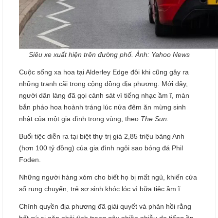
Siêu xe xuất hiện trên đường phố. Ảnh: Yahoo News
Cuộc sống xa hoa tại Alderley Edge đôi khi cũng gây ra
những tranh cãi trong cộng đồng địa phương. Mới đây,
người dân làng đã gọi cảnh sát vì tiếng nhạc ầm ĩ, màn
bắn pháo hoa hoành tráng lúc nửa đêm ăn mừng sinh
nhật của một gia đình trong vùng, theo
The Sun.
Buổi tiệc diễn ra tại biệt thự trị giá 2,85 triệu bảng Anh
(hơn 100 tỷ đồng) của gia đình ngôi sao bóng đá Phil
Foden.
Những người hàng xóm cho biết họ bị mất ngủ, khiến cửa
sổ rung chuyển, trẻ sơ sinh khóc lóc vì bữa tiệc ầm ĩ.
Chính quyền địa phương đã giải quyết và phản hồi rằng