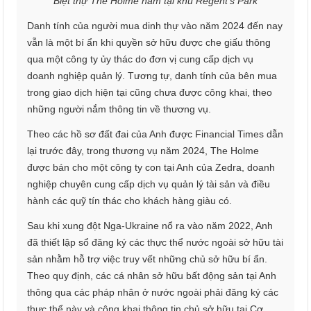
Biệt thự The Holme nằm tại khu Regent’s Park
Danh tính của người mua dinh thự vào năm 2024 đến nay
vẫn là một bí ẩn khi quyền sở hữu được che giấu thông
qua một công ty ủy thác do đơn vị cung cấp dịch vụ
doanh nghiệp quản lý. Tương tự, danh tính của bên mua
trong giao dịch hiện tại cũng chưa được công khai, theo
những người nắm thông tin về thương vụ.
Theo các hồ sơ đất đai của Anh được Financial Times dẫn
lại trước đây, trong thương vụ năm 2024, The Holme
được bán cho một công ty con tại Anh của Zedra, doanh
nghiệp chuyên cung cấp dịch vụ quản lý tài sản và điều
hành các quỹ tín thác cho khách hàng giàu có.
Sau khi xung đột Nga-Ukraine nổ ra vào năm 2022, Anh
đã thiết lập sổ đăng ký các thực thể nước ngoài sở hữu tài
sản nhằm hỗ trợ việc truy vết những chủ sở hữu bí ẩn.
Theo quy định, các cá nhân sở hữu bất động sản tại Anh
thông qua các pháp nhân ở nước ngoài phải đăng ký các
thực thể này và công khai thông tin chủ sở hữu tại Cơ