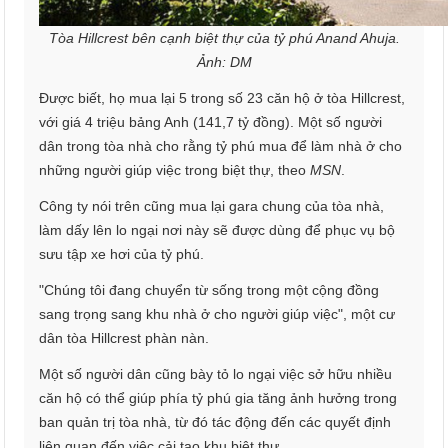
Tòa Hillcrest bên cạnh biệt thự của tỷ phú Anand Ahuja.
Ảnh: DM
Được biết, họ mua lại 5 trong số 23 căn hộ ở tòa Hillcrest,
với giá 4 triệu bảng Anh (141,7 tỷ đồng). Một số người
dân trong tòa nhà cho rằng tỷ phú mua để làm nhà ở cho
những người giúp việc trong biệt thự, theo
MSN
.
Công ty nói trên cũng mua lại gara chung của tòa nhà,
làm dấy lên lo ngại nơi này sẽ được dùng để phục vụ bộ
sưu tập xe hơi của tỷ phú.
"Chúng tôi đang chuyển từ sống trong một cộng đồng
sang trọng sang khu nhà ở cho người giúp việc", một cư
dân tòa Hillcrest phàn nàn.
Một số người dân cũng bày tỏ lo ngại việc sở hữu nhiều
căn hộ có thể giúp phía tỷ phú gia tăng ảnh hưởng trong
ban quản trị tòa nhà, từ đó tác động đến các quyết định
liên quan đến việc cải tạo khu biệt thự.