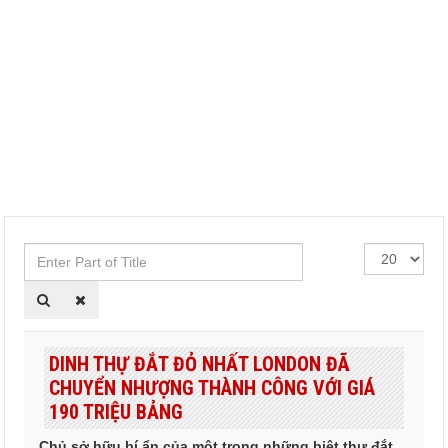
Enter
Hiển
Part
thị
of
#
Title
DINH THỰ ĐẮT ĐỎ NHẤT LONDON ĐÃ
CHUYỂN NHƯỢNG THÀNH CÔNG VỚI GIÁ
190 TRIỆU BẢNG
Chủ sở hữu bí ẩn của một trong những biệt thự đắt