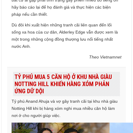
bất cứ ai gặp phải tình trạng gây phiền nhiễu do tiếng ồn
hãy báo cáo lại để họ đánh giá và thực hiện các biện
pháp nếu cần thiết.
Dù đôi khi xuất hiện những tranh cãi liên quan đến lối
sống xa hoa của cư dân, Alderley Edge vẫn được xem là
một trong những cộng đồng thượng lưu nổi tiếng nhất
nước Anh.
Theo Vietnamnet
TỶ PHÚ MUA 5 CĂN HỘ Ở KHU NHÀ GIÀU
NOTTING HILL KHIẾN HÀNG XÓM PHẢN
ỨNG DỮ DỘI
Tỷ phú Anand Ahuja và vợ gây tranh cãi tại khu nhà giàu
Notting Hill khi bị hàng xóm nghi mua nhiều căn hộ làm
nơi ở cho người giúp việc.