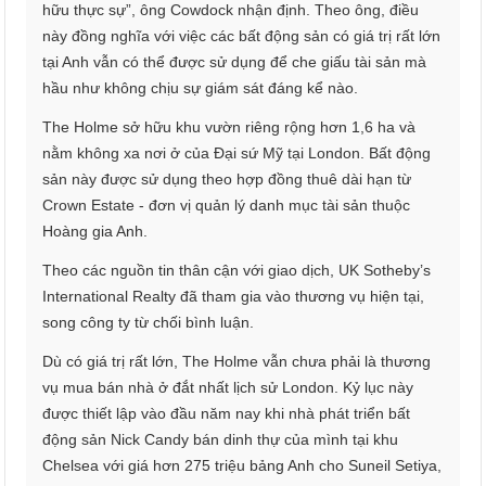
hữu thực sự”, ông Cowdock nhận định. Theo ông, điều
này đồng nghĩa với việc các bất động sản có giá trị rất lớn
tại Anh vẫn có thể được sử dụng để che giấu tài sản mà
hầu như không chịu sự giám sát đáng kể nào.
The Holme sở hữu khu vườn riêng rộng hơn 1,6 ha và
nằm không xa nơi ở của Đại sứ Mỹ tại London. Bất động
sản này được sử dụng theo hợp đồng thuê dài hạn từ
Crown Estate - đơn vị quản lý danh mục tài sản thuộc
Hoàng gia Anh.
Theo các nguồn tin thân cận với giao dịch, UK Sotheby’s
International Realty đã tham gia vào thương vụ hiện tại,
song công ty từ chối bình luận.
Dù có giá trị rất lớn, The Holme vẫn chưa phải là thương
vụ mua bán nhà ở đắt nhất lịch sử London. Kỷ lục này
được thiết lập vào đầu năm nay khi nhà phát triển bất
động sản Nick Candy bán dinh thự của mình tại khu
Chelsea với giá hơn 275 triệu bảng Anh cho Suneil Setiya,