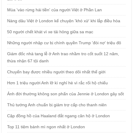
Mùa 'vào rừng hái tiền' của người Việt ở Phần Lan
Nàng dâu Việt ở London kể chuyện 'khó xử' khi lắp điều hòa
50 người chết khát vì xe tải hỏng giữa sa mạc
Những người nhập cư bị chính quyền Trump 'đòi nợ' triệu đô
Giám đốc nhà tang lễ ở Anh trao nhầm tro cốt suốt 12 năm,
thừa nhận 67 tội danh
Chuyến bay được nhiều người theo dõi nhất thế giới
Hơn 1 triệu người Anh lỡ kì nghỉ hè vì rắc rối hộ chiếu
Ảnh đời thường không son phấn của Jennie ở London gây sốt
Thủ tướng Anh chuẩn bị giảm trợ cấp cho thanh niên
Cặp đồng hồ của Haaland đắt ngang căn hộ ở London
Top 11 tiệm bánh mì ngon nhất ở London