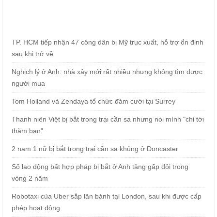
TP. HCM tiếp nhận 47 công dân bị Mỹ trục xuất, hỗ trợ ổn định
sau khi trở về
Nghịch lý ở Anh: nhà xây mới rất nhiều nhưng không tìm được
người mua
Tom Holland và Zendaya tổ chức đám cưới tại Surrey
Thanh niên Việt bị bắt trong trại cần sa nhưng nói mình "chỉ tới
thăm bạn"
2 nam 1 nữ bị bắt trong trại cần sa khủng ở Doncaster
Số lao động bất hợp pháp bị bắt ở Anh tăng gấp đôi trong
vòng 2 năm
Robotaxi của Uber sắp lăn bánh tại London, sau khi được cấp
phép hoạt động