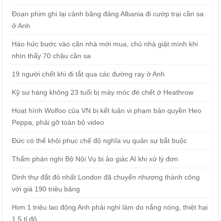
Đoạn phim ghi lại cảnh băng đảng Albania đi cướp trại cần sa
ở Anh
Háo hức bước vào căn nhà mới mua, chủ nhà giật mình khi
nhìn thấy 70 chậu cần sa
19 người chết khi đi tắt qua các đường ray ở Anh
Kỹ sư hàng không 23 tuổi bị máy móc đè chết ở Heathrow
Hoạt hình Wolfoo của VN bị kết luận vi phạm bản quyền Heo
Peppa, phải gỡ toàn bộ video
Đức có thể khôi phục chế độ nghĩa vụ quân sự bắt buộc
Thẩm phán nghi Bộ Nội Vụ bị ảo giác AI khi xử lý đơn
Dinh thự đắt đỏ nhất London đã chuyển nhượng thành công
với giá 190 triệu bảng
Hơn 1 triệu lao động Anh phải nghỉ làm do nắng nóng, thiệt hại
1,5 tỉ đô