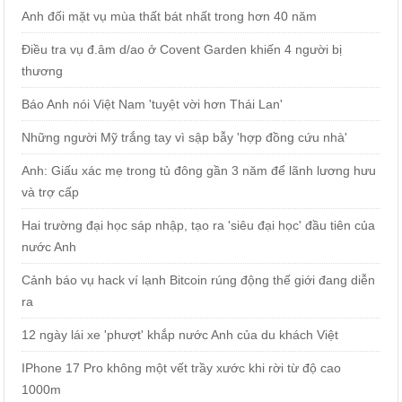
Anh đối mặt vụ mùa thất bát nhất trong hơn 40 năm
Điều tra vụ đ.âm d/ao ở Covent Garden khiến 4 người bị
thương
Báo Anh nói Việt Nam 'tuyệt vời hơn Thái Lan'
Những người Mỹ trắng tay vì sập bẫy 'hợp đồng cứu nhà'
Anh: Giấu xác mẹ trong tủ đông gần 3 năm để lãnh lương hưu
và trợ cấp
Hai trường đại học sáp nhập, tạo ra 'siêu đại học' đầu tiên của
nước Anh
Cảnh báo vụ hack ví lạnh Bitcoin rúng động thế giới đang diễn
ra
12 ngày lái xe 'phượt' khắp nước Anh của du khách Việt
IPhone 17 Pro không một vết trầy xước khi rời từ độ cao
1000m