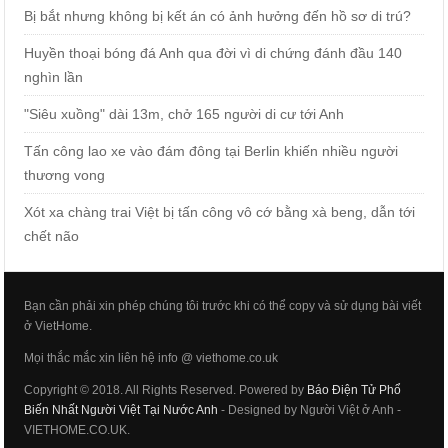
Bị bắt nhưng không bị kết án có ảnh hưởng đến hồ sơ di trú?
Huyền thoại bóng đá Anh qua đời vì di chứng đánh đầu 140
nghìn lần
"Siêu xuồng" dài 13m, chở 165 người di cư tới Anh
Tấn công lao xe vào đám đông tại Berlin khiến nhiều người
thương vong
Xót xa chàng trai Việt bị tấn công vô cớ bằng xà beng, dẫn tới
chết não
Bạn cần phải xin phép chúng tôi trước khi có thể copy và sử dụng bài viết
ở VietHome.
Mọi thắc mắc xin liên hệ info @ viethome.co.uk
Copyright © 2018. All Rights Reserved. Powered by
Báo Điện Tử Phổ
Biến Nhất Người Việt Tại Nước Anh
- Designed by Người Việt ở Anh -
VIETHOME.CO.UK.