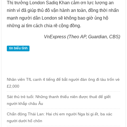
Thị trưởng London Sadiq Khan cảm ơn lực lượng an
ninh vì đã giúp thủ đô vận hành an toàn, đồng thời nhấn
mạnh người dân London sẽ không bao giờ ủng hộ
những ai tìm cách chia rẽ cộng đồng.
VnExpress (Theo AP, Guardian, CBS)
tin biểu tình
Nhân viên TfL canh 4 tiếng để bắt người đàn ông đi tàu trốn vé
£2,000
Sát thủ trẻ tuổi: Những thanh thiếu niên được thuê để giết
người khắp châu Âu
Chấn động Thái Lan: Hai chị em người Nga bị gi.ết, ba xác
người dưới hố chôn