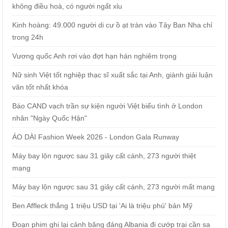
không điều hoà, có người ngất xỉu
Kinh hoàng: 49.000 người di cư ồ ạt tràn vào Tây Ban Nha chỉ
trong 24h
Vương quốc Anh rơi vào đợt hạn hán nghiêm trọng
Nữ sinh Việt tốt nghiệp thạc sĩ xuất sắc tại Anh, giành giải luận
văn tốt nhất khóa
Báo CAND vạch trần sự kiện người Việt biểu tình ở London
nhân "Ngày Quốc Hận"
ÁO DÀI Fashion Week 2026 - London Gala Runway
Máy bay lộn ngược sau 31 giây cất cánh, 273 người thiệt
mạng
Máy bay lộn ngược sau 31 giây cất cánh, 273 người mất mạng
Ben Affleck thắng 1 triệu USD tại 'Ai là triệu phú' bản Mỹ
Đoạn phim ghi lại cảnh băng đảng Albania đi cướp trại cần sa