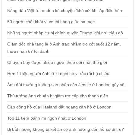
Nàng dâu Việt ở London kể chuyện 'khó xử' khi lắp điều hòa
50 người chết khát vì xe tải hỏng giữa sa mạc
Những người nhập cư bị chính quyền Trump 'đòi nợ' triệu đô
Giám đốc nhà tang lễ ở Anh trao nhầm tro cốt suốt 12 năm,
thừa nhận 67 tội danh
Chuyến bay được nhiều người theo dõi nhất thế giới
Hơn 1 triệu người Anh lỡ kì nghỉ hè vì rắc rối hộ chiếu
Ảnh đời thường không son phấn của Jennie ở London gây sốt
Thủ tướng Anh chuẩn bị giảm trợ cấp cho thanh niên
Cặp đồng hồ của Haaland đắt ngang căn hộ ở London
Top 11 tiệm bánh mì ngon nhất ở London
Bị bắt nhưng không bị kết án có ảnh hưởng đến hồ sơ di trú?