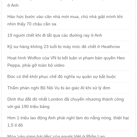
ở Anh
Háo hức bước vào căn nhà mới mua, chủ nhà giật mình khi
nhìn thấy 70 chậu cần sa
19 người chết khi đi tắt qua các đường ray ở Anh
Kỹ sư hàng không 23 tuổi bị máy móc đè chết ở Heathrow
Hoạt hình Wolfoo của VN bị kết luận vi phạm bản quyền Heo
Peppa, phải gỡ toàn bộ video
Đức có thể khôi phục chế độ nghĩa vụ quân sự bắt buộc
Thẩm phán nghi Bộ Nội Vụ bị ảo giác AI khi xử lý đơn
Dinh thự đắt đỏ nhất London đã chuyển nhượng thành công
với giá 190 triệu bảng
Hơn 1 triệu lao động Anh phải nghỉ làm do nắng nóng, thiệt hại
1,5 tỉ đô
Mùa 'vào rừng hái tiền' của người Việt ở Phần Lan