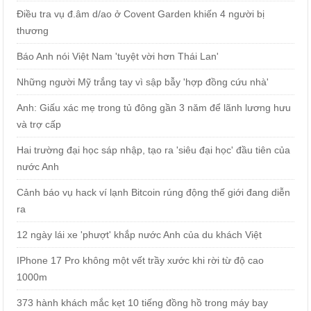
Điều tra vụ đ.âm d/ao ở Covent Garden khiến 4 người bị
thương
Báo Anh nói Việt Nam 'tuyệt vời hơn Thái Lan'
Những người Mỹ trắng tay vì sập bẫy 'hợp đồng cứu nhà'
Anh: Giấu xác mẹ trong tủ đông gần 3 năm để lãnh lương hưu
và trợ cấp
Hai trường đại học sáp nhập, tạo ra 'siêu đại học' đầu tiên của
nước Anh
Cảnh báo vụ hack ví lạnh Bitcoin rúng động thế giới đang diễn
ra
12 ngày lái xe 'phượt' khắp nước Anh của du khách Việt
IPhone 17 Pro không một vết trầy xước khi rời từ độ cao
1000m
373 hành khách mắc kẹt 10 tiếng đồng hồ trong máy bay