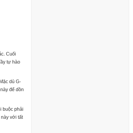
ắc. Cuối
đầy tự hào
 Mặc dù G-
 này để dồn
ôi buộc phải
này với tất