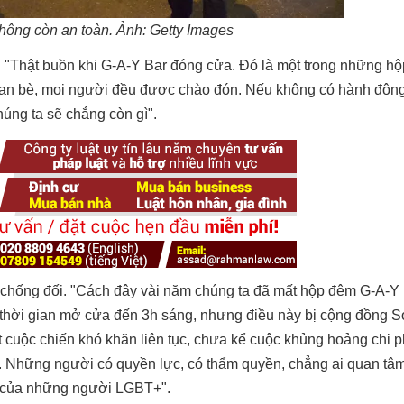
ông còn an toàn. Ảnh: Getty Images
t: "Thật buồn khi G-A-Y Bar đóng cửa. Đó là một trong những 
với bạn bè, mọi người đều được chào đón. Nếu không có hành độn
úng ta sẽ chẳng còn gì".
chống đối. "Cách đây vài năm chúng ta đã mất hộp đêm G-A-Y 
 thời gian mở cửa đến 3h sáng, nhưng điều này bị cộng đồng 
 cuộc chiến khó khăn liên tục, chưa kể cuộc khủng hoảng chi p
n. Những người có quyền lực, có thẩm quyền, chẳng ai quan tâ
i của những người LGBT+".