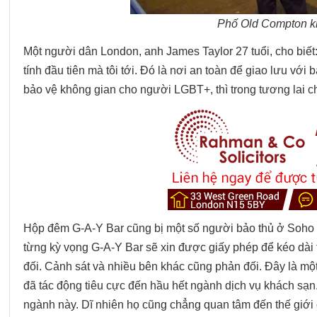
Phố Old Compton kh
Một người dân London, anh James Taylor 27 tuổi, cho biế
tính đầu tiên mà tôi tới. Đó là nơi an toàn để giao lưu 
bảo vệ không gian cho người LGBT+, thì trong tương lai ch
Hộp đêm G-A-Y Bar cũng bị một số người bảo thủ ở Soho 
từng kỳ vọng G-A-Y Bar sẽ xin được giấy phép để kéo dài
đối. Cảnh sát và nhiều bên khác cũng phản đối. Đây là một
đã tác động tiêu cực đến hầu hết ngành dịch vụ khách sạ
ngành này. Dĩ nhiên họ cũng chẳng quan tâm đến thế giớ