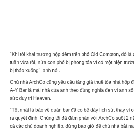
"Khi tôi khai trương hộp đêm trên phố Old Compton, đó là
tuần vừa rồi, nửa con phố bị phong tỏa vì có một hiện trư
bị tháo xuống", anh nói.
Chủ nhà ArchCo cũng yêu cầu tăng giá thuê tòa nhà hộp đê
A-Y Bar là mái nhà của anh theo đúng nghĩa đen vì anh s
sức duy trì Heaven.
"Tốt nhất là bảo vệ quán bar đã có bề dày lịch sử, thay vì
ra quyết định. Chúng tôi đã đàm phán với ArchCo suốt 2 nă
cả các chủ doanh nghiệp, đừng bao giờ để chủ nhà bắt nạt