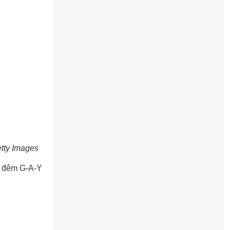
etty Images
p đêm G-A-Y