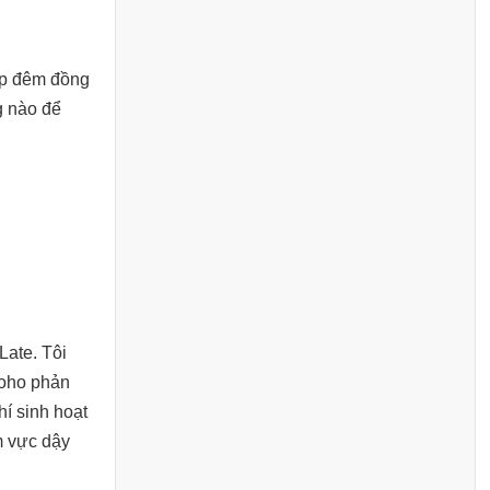
hộp đêm đồng
g nào để
Late. Tôi
Soho phản
hí sinh hoạt
m vực dậy