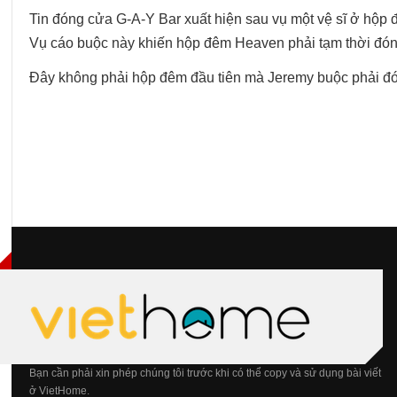
Tin đóng cửa G-A-Y Bar xuất hiện sau vụ một vệ sĩ ở hộp đ
Vụ cáo buộc này khiến hộp đêm Heaven phải tạm thời đó
Đây không phải hộp đêm đầu tiên mà Jeremy buộc phải đ
Bạn cần phải xin phép chúng tôi trước khi có thể copy và sử dụng bài viết
ở VietHome.