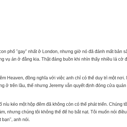
 con phố "gay" nhất ở London, nhưng giờ nó đã đánh mất bản s
ờng vụ án ở đằng kia. Thật đáng buồn khi nhìn thấy nhiều lá cờ 
m Heaven, đồng nghĩa với việc anh chỉ có thể duy trì một nơi.
ống ở trên lầu, thế nhưng Jeremy vẫn quyết định đóng cửa quán
 cố níu kéo một hộp đêm đã không còn có thể phát triển. Chúng t
m, nhưng chúng tôi không thể để họ bắt nạt. Tôi muốn nói điều 
 bạn", anh nói.