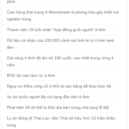
phút
Cửa hàng thời trang ở Manchester bị phóng hỏa gây thiệt hại
nghiêm trọng
Thanh niên 19 tuổi nhận “hợp đồng gi.ết người" ở Anh
Dữ liệu cá nhân của 100.000 cảnh sát Anh bị rò rỉ trên web
đen
Giá xăng ở Anh đã lên tới 160 xu/lít, cao nhất trong vòng 4
năm
BYD 'ăn nên làm ra' ở Anh
Nguy cơ 40ha rừng cổ ở Anh bị san bằng để khai thác đá
Vụ án buôn người lấy nội tạng đầu tiên ở Anh
Phát hiện 56 thi thể bị thối rữa bên trong nhà tang lễ Mỹ
Lý do đừng đi Thái Lan: dân Thái sở hữu hơn 10 triệu khẩu
súng