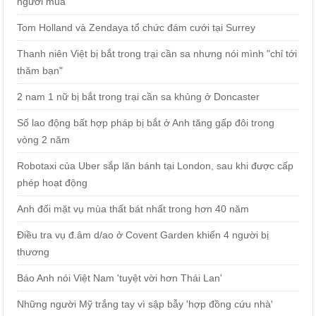
người mua
Tom Holland và Zendaya tổ chức đám cưới tại Surrey
Thanh niên Việt bị bắt trong trại cần sa nhưng nói mình "chỉ tới
thăm bạn"
2 nam 1 nữ bị bắt trong trại cần sa khủng ở Doncaster
Số lao động bất hợp pháp bị bắt ở Anh tăng gấp đôi trong
vòng 2 năm
Robotaxi của Uber sắp lăn bánh tại London, sau khi được cấp
phép hoạt động
Anh đối mặt vụ mùa thất bát nhất trong hơn 40 năm
Điều tra vụ đ.âm d/ao ở Covent Garden khiến 4 người bị
thương
Báo Anh nói Việt Nam 'tuyệt vời hơn Thái Lan'
Những người Mỹ trắng tay vì sập bẫy 'hợp đồng cứu nhà'