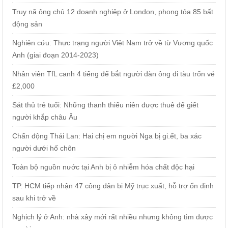
Truy nã ông chủ 12 doanh nghiệp ở London, phong tỏa 85 bất
động sản
Nghiên cứu: Thực trạng người Việt Nam trở về từ Vương quốc
Anh (giai đoạn 2014-2023)
Nhân viên TfL canh 4 tiếng để bắt người đàn ông đi tàu trốn vé
£2,000
Sát thủ trẻ tuổi: Những thanh thiếu niên được thuê để giết
người khắp châu Âu
Chấn động Thái Lan: Hai chị em người Nga bị gi.ết, ba xác
người dưới hố chôn
Toàn bộ nguồn nước tại Anh bị ô nhiễm hóa chất độc hại
TP. HCM tiếp nhận 47 công dân bị Mỹ trục xuất, hỗ trợ ổn định
sau khi trở về
Nghịch lý ở Anh: nhà xây mới rất nhiều nhưng không tìm được