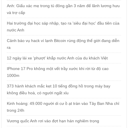
Anh: Giấu xác mẹ trong tủ đông gần 3 năm để lãnh lương hưu
và trợ cấp
Hai trường đại học sáp nhập, tạo ra 'siêu đại học' đầu tiên của
nước Anh
Cảnh báo vụ hack ví lạnh Bitcoin rúng động thế giới đang diễn
ra
12 ngày lái xe 'phượt' khắp nước Anh của du khách Việt
IPhone 17 Pro không một vết trầy xước khi rời từ độ cao
1000m
373 hành khách mắc kẹt 10 tiếng đồng hồ trong máy bay
không điều hoà, có người ngất xỉu
Kinh hoàng: 49.000 người di cư ồ ạt tràn vào Tây Ban Nha chỉ
trong 24h
Vương quốc Anh rơi vào đợt hạn hán nghiêm trọng