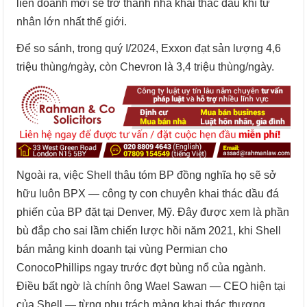
liên doanh mới sẽ trở thành nhà khai thác dầu khí tư
nhân lớn nhất thế giới.
Để so sánh, trong quý I/2024, Exxon đạt sản lượng 4,6
triệu thùng/ngày, còn Chevron là 3,4 triệu thùng/ngày.
Ngoài ra, việc Shell thâu tóm BP đồng nghĩa họ sẽ sở
hữu luôn BPX — công ty con chuyên khai thác dầu đá
phiến của BP đặt tại Denver, Mỹ. Đây được xem là phần
bù đắp cho sai lầm chiến lược hồi năm 2021, khi Shell
bán mảng kinh doanh tại vùng Permian cho
ConocoPhillips ngay trước đợt bùng nổ của ngành.
Điều bất ngờ là chính ông Wael Sawan — CEO hiện tại
của Shell — từng phụ trách mảng khai thác thượng