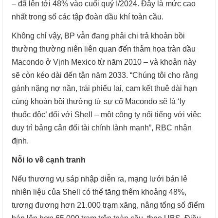
– đã lên tới 48% vào cuối quý I/2024. Đây là mức cao
nhất trong số các tập đoàn dầu khí toàn cầu.
Không chỉ vậy, BP vẫn đang phải chi trả khoản bồi
thường thường niên liên quan đến thảm họa tràn dầu
Macondo ở Vịnh Mexico từ năm 2010 – và khoản này
sẽ còn kéo dài đến tận năm 2033. “Chúng tôi cho rằng
gánh nặng nợ nần, trái phiếu lai, cam kết thuê dài hạn
cùng khoản bồi thường từ sự cố Macondo sẽ là ‘ly
thuốc độc’ đối với Shell – một công ty nổi tiếng với việc
duy trì bảng cân đối tài chính lành mạnh”, RBC nhận
định.
Nỗi lo về cạnh tranh
Nếu thương vụ sáp nhập diễn ra, mạng lưới bán lẻ
nhiên liệu của Shell có thể tăng thêm khoảng 48%,
tương đương hơn 21.000 trạm xăng, nâng tổng số điểm