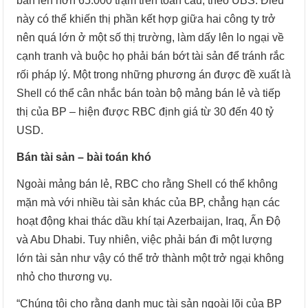
bán lên hơn 65.000 trạm trên toàn cầu, theo UBS. Điều
này có thể khiến thị phần kết hợp giữa hai công ty trở
nên quá lớn ở một số thị trường, làm dấy lên lo ngại về
cạnh tranh và buộc họ phải bán bớt tài sản để tránh rắc
rối pháp lý. Một trong những phương án được đề xuất là
Shell có thể cân nhắc bán toàn bộ mảng bán lẻ và tiếp
thị của BP – hiện được RBC định giá từ 30 đến 40 tỷ
USD.
Bán tài sản – bài toán khó
Ngoài mảng bán lẻ, RBC cho rằng Shell có thể không
mặn mà với nhiều tài sản khác của BP, chẳng hạn các
hoạt động khai thác dầu khí tại Azerbaijan, Iraq, Ấn Độ
và Abu Dhabi. Tuy nhiên, việc phải bán đi một lượng
lớn tài sản như vậy có thể trở thành một trở ngại không
nhỏ cho thương vụ.
“Chúng tôi cho rằng danh mục tài sản ngoài lõi của BP