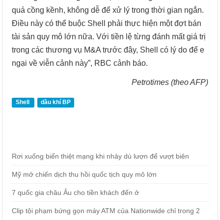
quá cồng kềnh, không dễ để xử lý trong thời gian ngắn.
Điều này có thể buộc Shell phải thực hiện một đợt bán
tài sản quy mô lớn nữa. Với tiền lệ từng đánh mất giá trị
trong các thương vụ M&A trước đây, Shell có lý do để e
ngại về viễn cảnh này”, RBC cảnh báo.
Petrotimes (theo AFP)
Shell
dầu khí BP
Rơi xuống biển thiệt mạng khi nhảy dù lượn để vượt biên
Mỹ mở chiến dịch thu hồi quốc tịch quy mô lớn
7 quốc gia châu Âu cho tiền khách đến ở
Clip tội phạm bứng gọn máy ATM của Nationwide chỉ trong 2