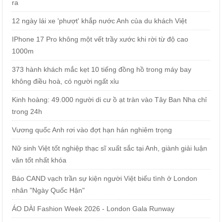
ra
12 ngày lái xe 'phượt' khắp nước Anh của du khách Việt
IPhone 17 Pro không một vết trầy xước khi rời từ độ cao
1000m
373 hành khách mắc kẹt 10 tiếng đồng hồ trong máy bay
không điều hoà, có người ngất xỉu
Kinh hoàng: 49.000 người di cư ồ ạt tràn vào Tây Ban Nha chỉ
trong 24h
Vương quốc Anh rơi vào đợt hạn hán nghiêm trọng
Nữ sinh Việt tốt nghiệp thạc sĩ xuất sắc tại Anh, giành giải luận
văn tốt nhất khóa
Báo CAND vạch trần sự kiện người Việt biểu tình ở London
nhân "Ngày Quốc Hận"
ÁO DÀI Fashion Week 2026 - London Gala Runway