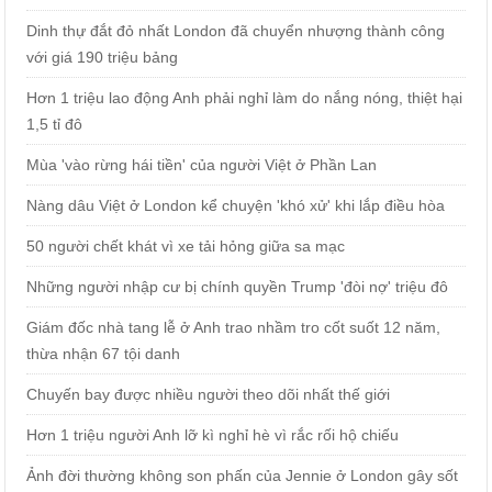
Dinh thự đắt đỏ nhất London đã chuyển nhượng thành công
với giá 190 triệu bảng
Hơn 1 triệu lao động Anh phải nghỉ làm do nắng nóng, thiệt hại
1,5 tỉ đô
Mùa 'vào rừng hái tiền' của người Việt ở Phần Lan
Nàng dâu Việt ở London kể chuyện 'khó xử' khi lắp điều hòa
50 người chết khát vì xe tải hỏng giữa sa mạc
Những người nhập cư bị chính quyền Trump 'đòi nợ' triệu đô
Giám đốc nhà tang lễ ở Anh trao nhầm tro cốt suốt 12 năm,
thừa nhận 67 tội danh
Chuyến bay được nhiều người theo dõi nhất thế giới
Hơn 1 triệu người Anh lỡ kì nghỉ hè vì rắc rối hộ chiếu
Ảnh đời thường không son phấn của Jennie ở London gây sốt