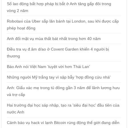
Số lao động bất hợp pháp bị bắt ở Anh tăng gấp đôi trong
vòng 2 năm
Robotaxi của Uber sắp lăn bánh tại London, sau khi được cấp
phép hoạt động
Anh đối mặt vụ mùa thất bát nhất trong hơn 40 năm
Điều tra vụ đ.âm d/ao ở Covent Garden khiến 4 người bị
thương
Báo Anh nói Việt Nam 'tuyệt vời hơn Thái Lan'
Những người Mỹ trắng tay vì sập bẫy 'hợp đồng cứu nhà'
Anh: Giấu xác mẹ trong tủ đông gần 3 năm để lãnh lương hưu
và trợ cấp
Hai trường đại học sáp nhập, tạo ra 'siêu đại học' đầu tiên của
nước Anh
Cảnh báo vụ hack ví lạnh Bitcoin rúng động thế giới đang diễn