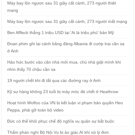
Máy bay lộn ngược sau 31 giây cất cánh, 273 người thiệt
mạng
Máy bay lộn ngược sau 31 giây cất cánh, 273 người mất mạng
Ben Affleck thắng 1 triệu USD tại 'Ai là triệu phú' bản Mỹ
Đoạn phim ghi lại cảnh băng đảng Albania đi cướp trại cần sa
ở Anh
Háo hức bước vào căn nhà mới mua, chủ nhà giật mình khi
nhìn thấy 70 chậu cần sa
19 người chết khi đi tắt qua các đường ray ở Anh
Kỹ sư hàng không 23 tuổi bị máy móc đè chết ở Heathrow
Hoạt hình Wolfoo của VN bị kết luận vi phạm bản quyền Heo
Peppa, phải gỡ toàn bộ video
Đức có thể khôi phục chế độ nghĩa vụ quân sự bắt buộc
Thẩm phán nghi Bộ Nội Vụ bị ảo giác AI khi xử lý đơn