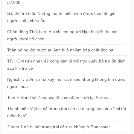
£2,000
Sát thủ trẻ tuổi: Những thanh thiếu niên được thuê để giết
người khắp châu Âu
Chấn động Thái Lan: Hai chị em người Nga bị gi.ết, ba xác
người dưới hố chôn
Toàn bộ nguồn nước tại Anh bị ô nhiễm hóa chất độc hại
TP. HCM tiếp nhận 47 công dân bị Mỹ trục xuất, hỗ trợ ổn định
sau khi trở về
Nghịch lý ở Anh: nhà xây mới rất nhiều nhưng không tìm được
người mua
Tom Holland và Zendaya tổ chức đám cưới tại Surrey
Thanh niên Việt bị bắt trong trại cần sa nhưng nói mình "chỉ tới
thăm bạn"
2 nam 1 nữ bị bắt trong trại cần sa khủng ở Doncaster