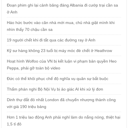
Đoạn phim ghi lại cảnh băng đảng Albania đi cướp trại cần sa
ở Anh
Háo hức bước vào căn nhà mới mua, chủ nhà giật mình khi
nhìn thấy 70 chậu cần sa
19 người chết khi đi tắt qua các đường ray ở Anh
Kỹ sư hàng không 23 tuổi bị máy móc đè chết ở Heathrow
Hoạt hình Wolfoo của VN bị kết luận vi phạm bản quyền Heo
Peppa, phải gỡ toàn bộ video
Đức có thể khôi phục chế độ nghĩa vụ quân sự bắt buộc
Thẩm phán nghi Bộ Nội Vụ bị ảo giác AI khi xử lý đơn
Dinh thự đắt đỏ nhất London đã chuyển nhượng thành công
với giá 190 triệu bảng
Hơn 1 triệu lao động Anh phải nghỉ làm do nắng nóng, thiệt hại
1,5 tỉ đô