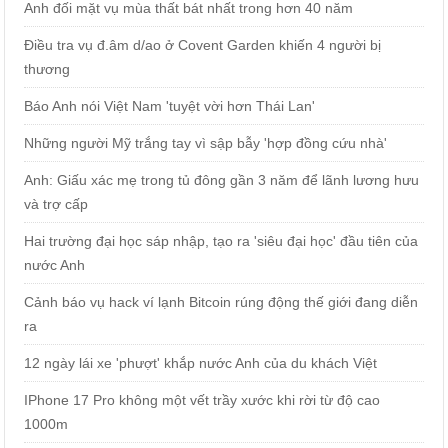
Anh đối mặt vụ mùa thất bát nhất trong hơn 40 năm
Điều tra vụ đ.âm d/ao ở Covent Garden khiến 4 người bị
thương
Báo Anh nói Việt Nam 'tuyệt vời hơn Thái Lan'
Những người Mỹ trắng tay vì sập bẫy 'hợp đồng cứu nhà'
Anh: Giấu xác mẹ trong tủ đông gần 3 năm để lãnh lương hưu
và trợ cấp
Hai trường đại học sáp nhập, tạo ra 'siêu đại học' đầu tiên của
nước Anh
Cảnh báo vụ hack ví lạnh Bitcoin rúng động thế giới đang diễn
ra
12 ngày lái xe 'phượt' khắp nước Anh của du khách Việt
IPhone 17 Pro không một vết trầy xước khi rời từ độ cao
1000m