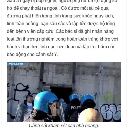
Sau 3 ngày bị bóp nghẹt, người phụ nữ đã lợi dụng sơ
hở để chạy thoát ra ngoài. Cô được một tài xế qua
đường phát hiện trong tình trạng sức khỏe nguy kịch,
tinh thần hoảng loạn sâu sắc và lập tức được hộ tống
đến bệnh viện cấp cứu. Các bác sĩ đã ghi nhận hàng
loạt tổn thương nghiêm trọng hoàn toàn trùng khớp với
hành vi bạo lực tình dục cực đoan và lập tức bấm còi
báo động cho cảnh sát Ý.
Cảnh sát khám xét căn nhà hoang.