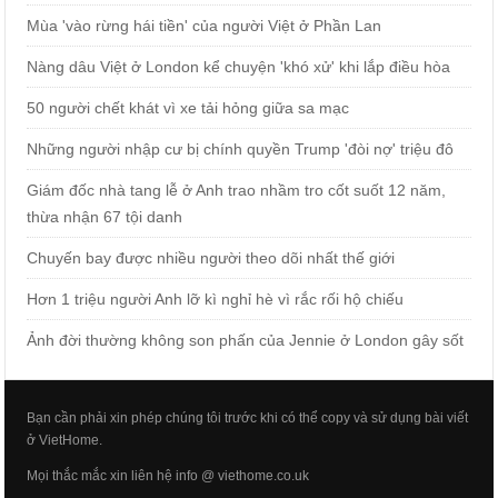
Mùa 'vào rừng hái tiền' của người Việt ở Phần Lan
Nàng dâu Việt ở London kể chuyện 'khó xử' khi lắp điều hòa
50 người chết khát vì xe tải hỏng giữa sa mạc
Những người nhập cư bị chính quyền Trump 'đòi nợ' triệu đô
Giám đốc nhà tang lễ ở Anh trao nhầm tro cốt suốt 12 năm,
thừa nhận 67 tội danh
Chuyến bay được nhiều người theo dõi nhất thế giới
Hơn 1 triệu người Anh lỡ kì nghỉ hè vì rắc rối hộ chiếu
Ảnh đời thường không son phấn của Jennie ở London gây sốt
Bạn cần phải xin phép chúng tôi trước khi có thể copy và sử dụng bài viết
ở VietHome.
Mọi thắc mắc xin liên hệ info @ viethome.co.uk