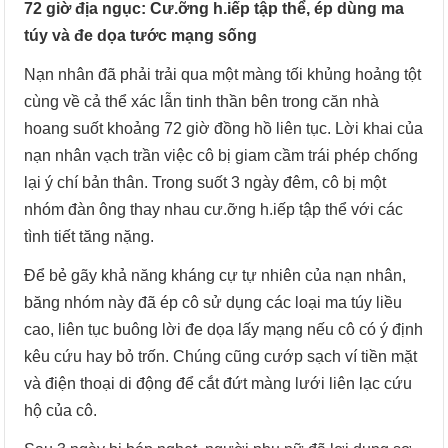
72 giờ địa ngục: Cư.ỡng h.iếp tập thể, ép dùng ma
túy và đe dọa tước mạng sống
Nạn nhân đã phải trải qua một màng tối khủng hoảng tột
cùng về cả thể xác lẫn tinh thần bên trong căn nhà
hoang suốt khoảng 72 giờ đồng hồ liên tục. Lời khai của
nạn nhân vạch trần việc cô bị giam cầm trái phép chống
lại ý chí bản thân. Trong suốt 3 ngày đêm, cô bị một
nhóm đàn ông thay nhau cư.ỡng h.iếp tập thể với các
tình tiết tăng nặng.
Để bẻ gãy khả năng kháng cự tự nhiên của nạn nhân,
băng nhóm này đã ép cô sử dụng các loại ma túy liều
cao, liên tục buông lời đe dọa lấy mạng nếu cô có ý định
kêu cứu hay bỏ trốn. Chúng cũng cướp sạch ví tiền mặt
và điện thoại di động để cắt đứt màng lưới liên lạc cứu
hộ của cô.