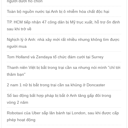
người dưới hố chôn
Toàn bộ nguồn nước tại Anh bị ô nhiễm hóa chất độc hại
TP. HCM tiếp nhận 47 công dân bị Mỹ trục xuất, hỗ trợ ổn định
sau khi trở về
Nghịch lý ở Anh: nhà xây mới rất nhiều nhưng không tìm được
người mua
Tom Holland và Zendaya tổ chức đám cưới tại Surrey
Thanh niên Việt bị bắt trong trại cần sa nhưng nói mình "chỉ tới
thăm bạn"
2 nam 1 nữ bị bắt trong trại cần sa khủng ở Doncaster
Số lao động bất hợp pháp bị bắt ở Anh tăng gấp đôi trong
vòng 2 năm
Robotaxi của Uber sắp lăn bánh tại London, sau khi được cấp
phép hoạt động