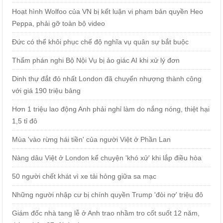
Hoạt hình Wolfoo của VN bị kết luận vi phạm bản quyền Heo
Peppa, phải gỡ toàn bộ video
Đức có thể khôi phục chế độ nghĩa vụ quân sự bắt buộc
Thẩm phán nghi Bộ Nội Vụ bị ảo giác AI khi xử lý đơn
Dinh thự đắt đỏ nhất London đã chuyển nhượng thành công
với giá 190 triệu bảng
Hơn 1 triệu lao động Anh phải nghỉ làm do nắng nóng, thiệt hại
1,5 tỉ đô
Mùa 'vào rừng hái tiền' của người Việt ở Phần Lan
Nàng dâu Việt ở London kể chuyện 'khó xử' khi lắp điều hòa
50 người chết khát vì xe tải hỏng giữa sa mạc
Những người nhập cư bị chính quyền Trump 'đòi nợ' triệu đô
Giám đốc nhà tang lễ ở Anh trao nhầm tro cốt suốt 12 năm,