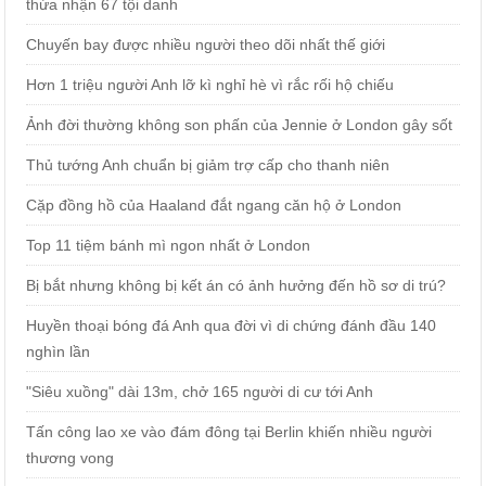
thừa nhận 67 tội danh
Chuyến bay được nhiều người theo dõi nhất thế giới
Hơn 1 triệu người Anh lỡ kì nghỉ hè vì rắc rối hộ chiếu
Ảnh đời thường không son phấn của Jennie ở London gây sốt
Thủ tướng Anh chuẩn bị giảm trợ cấp cho thanh niên
Cặp đồng hồ của Haaland đắt ngang căn hộ ở London
Top 11 tiệm bánh mì ngon nhất ở London
Bị bắt nhưng không bị kết án có ảnh hưởng đến hồ sơ di trú?
Huyền thoại bóng đá Anh qua đời vì di chứng đánh đầu 140
nghìn lần
"Siêu xuồng" dài 13m, chở 165 người di cư tới Anh
Tấn công lao xe vào đám đông tại Berlin khiến nhiều người
thương vong