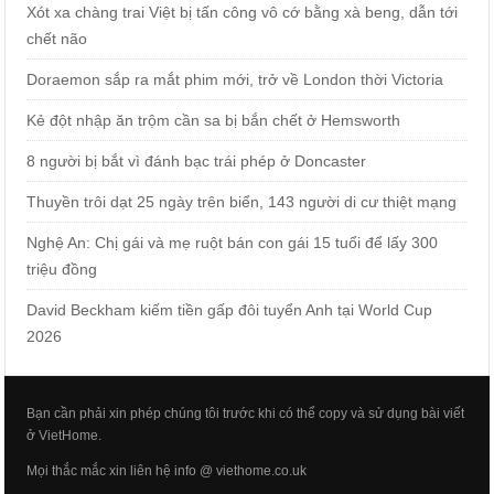
Xót xa chàng trai Việt bị tấn công vô cớ bằng xà beng, dẫn tới
chết não
Doraemon sắp ra mắt phim mới, trở về London thời Victoria
Kẻ đột nhập ăn trộm cần sa bị bắn chết ở Hemsworth
8 người bị bắt vì đánh bạc trái phép ở Doncaster
Thuyền trôi dạt 25 ngày trên biển, 143 người di cư thiệt mạng
Nghệ An: Chị gái và mẹ ruột bán con gái 15 tuổi để lấy 300
triệu đồng
David Beckham kiếm tiền gấp đôi tuyển Anh tại World Cup
2026
Bạn cần phải xin phép chúng tôi trước khi có thể copy và sử dụng bài viết
ở VietHome.
Mọi thắc mắc xin liên hệ info @ viethome.co.uk