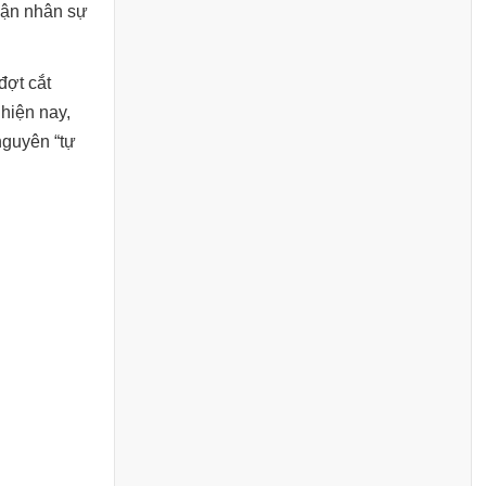
hận nhân sự
đợt cắt
 hiện nay,
nguyên “tự