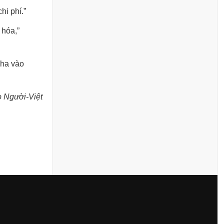
hi phí.”
 hóa,”
pha vào
 Người-Việt