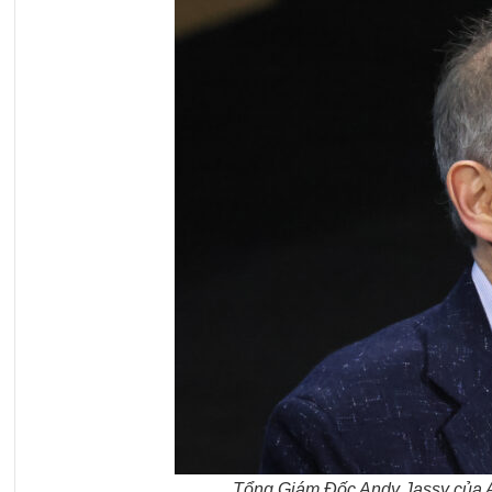
Tổng Giám Đốc Andy Jassy của A