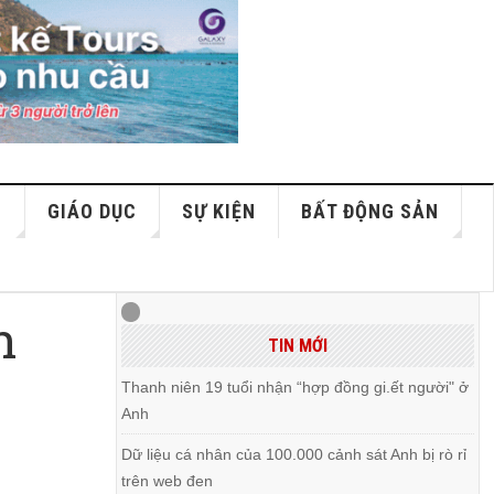
S
GIÁO DỤC
SỰ KIỆN
BẤT ĐỘNG SẢN
n
TIN MỚI
Thanh niên 19 tuổi nhận “hợp đồng gi.ết người" ở
Anh
Dữ liệu cá nhân của 100.000 cảnh sát Anh bị rò rỉ
trên web đen