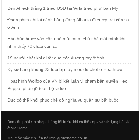
Ben Affleck thắng 1 triệu USD tại 'Ai là triệu phú' bản Mỹ
Đoạn phim ghi lại cảnh băng đảng Albania đi cướp trại cần sa
ở Anh
Háo hức bước vào căn nhà mới mua, chủ nhà giật mình khi
nhìn thấy 70 chậu cần sa
19 người chết khi đi tắt qua các đường ray ở Anh
Kỹ sư hàng không 23 tuổi bị máy móc đè chết ở Heathrow
Hoạt hình Wolfoo của VN bị kết luận vi phạm bản quyền Heo
Peppa, phải gỡ toàn bộ video
Đức có thể khôi phục chế độ nghĩa vụ quân sự bắt buộc
Bạn cần phải xin phép chúng tôi trước khi có thể copy và sử dụng bài viết
ở VietHome.
Mọi thắc mắc xin liên hệ info @ viethome.co.uk