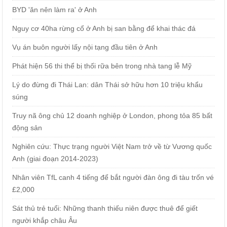
BYD 'ăn nên làm ra' ở Anh
Nguy cơ 40ha rừng cổ ở Anh bị san bằng để khai thác đá
Vụ án buôn người lấy nội tạng đầu tiên ở Anh
Phát hiện 56 thi thể bị thối rữa bên trong nhà tang lễ Mỹ
Lý do đừng đi Thái Lan: dân Thái sở hữu hơn 10 triệu khẩu
súng
Truy nã ông chủ 12 doanh nghiệp ở London, phong tỏa 85 bất
động sản
Nghiên cứu: Thực trạng người Việt Nam trở về từ Vương quốc
Anh (giai đoạn 2014-2023)
Nhân viên TfL canh 4 tiếng để bắt người đàn ông đi tàu trốn vé
£2,000
Sát thủ trẻ tuổi: Những thanh thiếu niên được thuê để giết
người khắp châu Âu