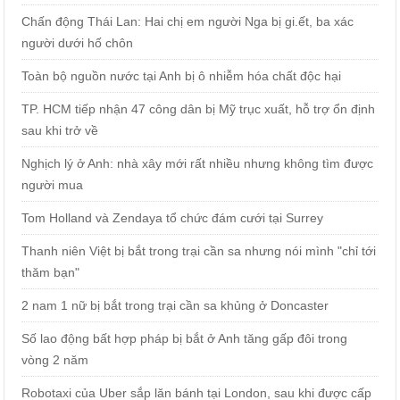
Chấn động Thái Lan: Hai chị em người Nga bị gi.ết, ba xác
người dưới hố chôn
Toàn bộ nguồn nước tại Anh bị ô nhiễm hóa chất độc hại
TP. HCM tiếp nhận 47 công dân bị Mỹ trục xuất, hỗ trợ ổn định
sau khi trở về
Nghịch lý ở Anh: nhà xây mới rất nhiều nhưng không tìm được
người mua
Tom Holland và Zendaya tổ chức đám cưới tại Surrey
Thanh niên Việt bị bắt trong trại cần sa nhưng nói mình "chỉ tới
thăm bạn"
2 nam 1 nữ bị bắt trong trại cần sa khủng ở Doncaster
Số lao động bất hợp pháp bị bắt ở Anh tăng gấp đôi trong
vòng 2 năm
Robotaxi của Uber sắp lăn bánh tại London, sau khi được cấp