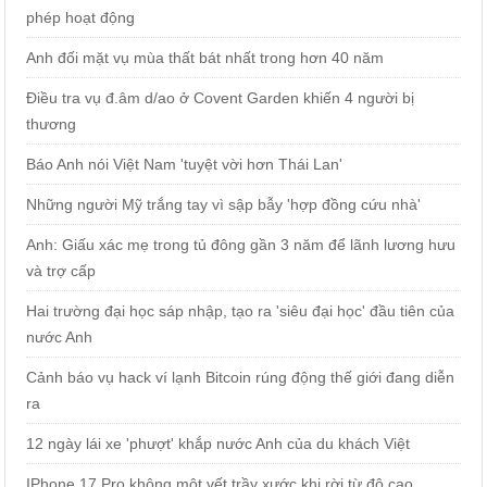
phép hoạt động
Anh đối mặt vụ mùa thất bát nhất trong hơn 40 năm
Điều tra vụ đ.âm d/ao ở Covent Garden khiến 4 người bị
thương
Báo Anh nói Việt Nam 'tuyệt vời hơn Thái Lan'
Những người Mỹ trắng tay vì sập bẫy 'hợp đồng cứu nhà'
Anh: Giấu xác mẹ trong tủ đông gần 3 năm để lãnh lương hưu
và trợ cấp
Hai trường đại học sáp nhập, tạo ra 'siêu đại học' đầu tiên của
nước Anh
Cảnh báo vụ hack ví lạnh Bitcoin rúng động thế giới đang diễn
ra
12 ngày lái xe 'phượt' khắp nước Anh của du khách Việt
IPhone 17 Pro không một vết trầy xước khi rời từ độ cao