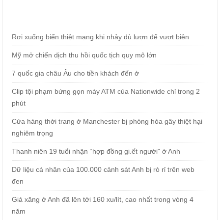
Rơi xuống biển thiệt mạng khi nhảy dù lượn để vượt biên
Mỹ mở chiến dịch thu hồi quốc tịch quy mô lớn
7 quốc gia châu Âu cho tiền khách đến ở
Clip tội phạm bứng gọn máy ATM của Nationwide chỉ trong 2
phút
Cửa hàng thời trang ở Manchester bị phóng hỏa gây thiệt hại
nghiêm trọng
Thanh niên 19 tuổi nhận “hợp đồng gi.ết người" ở Anh
Dữ liệu cá nhân của 100.000 cảnh sát Anh bị rò rỉ trên web
đen
Giá xăng ở Anh đã lên tới 160 xu/lít, cao nhất trong vòng 4
năm